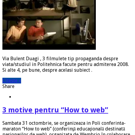
Via Bulent Duagi , 3 filmulete tip propaganda despre
viata/studiul in Politehnica facute pentru admiterea 2008.
Si alte 4, pe bune, despre acelasi subiect .
Citeste »
Share
3 motive pentru “How to web”
Sambata 31 octombrie, se organizeaza in Poli conferinta-
maraton “How to web” (conferinţă educaţională destinată
pasionaţilor de web), organizata de Wembrio în colaborare