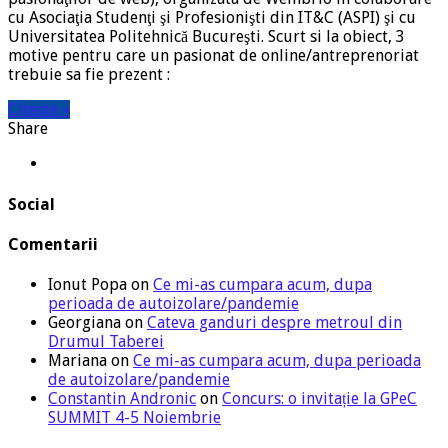
cu Asociaţia Studenţi şi Profesionişti din IT&C (ASPI) şi cu
Universitatea Politehnică Bucureşti. Scurt si la obiect, 3
motive pentru care un pasionat de online/antreprenoriat
trebuie sa fie prezent :
Citeste »
Share
Social
Comentarii
Ionut Popa
on
Ce mi-as cumpara acum, dupa
perioada de autoizolare/pandemie
Georgiana
on
Cateva ganduri despre metroul din
Drumul Taberei
Mariana
on
Ce mi-as cumpara acum, dupa perioada
de autoizolare/pandemie
Constantin Andronic
on
Concurs: o invitație la GPeC
SUMMIT 4-5 Noiembrie