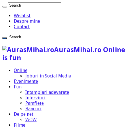
Wishlist
Despre mine
Contact
AurasMihai.ro Online
is fun
Online
Joburi in Social Media
Evenimente
Fun
Intamplari adevarate
Interviuri
Pamflete
Bancuri
De pe net
WOW
Filme