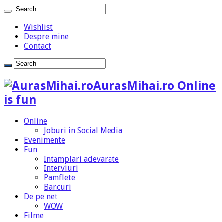
Wishlist
Despre mine
Contact
AurasMihai.ro Online
is fun
Online
Joburi in Social Media
Evenimente
Fun
Intamplari adevarate
Interviuri
Pamflete
Bancuri
De pe net
WOW
Filme