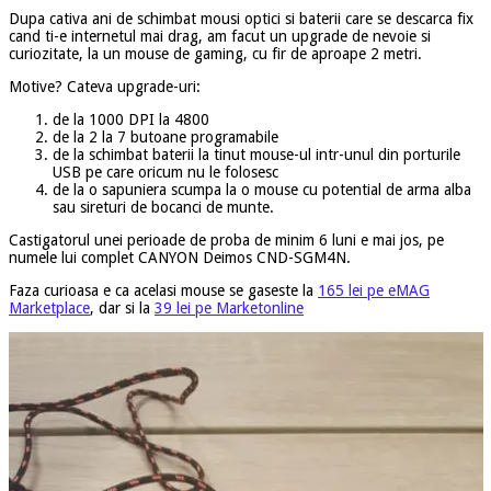
Dupa cativa ani de schimbat mousi optici si baterii care se descarca fix
cand ti-e internetul mai drag, am facut un upgrade de nevoie si
curiozitate, la un mouse de gaming, cu fir de aproape 2 metri.
Motive? Cateva upgrade-uri:
de la 1000 DPI la 4800
de la 2 la 7 butoane programabile
de la schimbat baterii la tinut mouse-ul intr-unul din porturile
USB pe care oricum nu le folosesc
de la o sapuniera scumpa la o mouse cu potential de arma alba
sau sireturi de bocanci de munte.
Castigatorul unei perioade de proba de minim 6 luni e mai jos, pe
numele lui complet CANYON Deimos CND-SGM4N.
Faza curioasa e ca acelasi mouse se gaseste la
165 lei pe eMAG
Marketplace
, dar si la
39 lei pe Marketonline