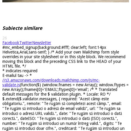
Subiecte similare
26
Facebook
Twitter
Newsletter
#mc_embed_signup{background:#fff; clear:left; font:14px
Helvetica,Arial,sans-serif; } /* Add your own Mailchimp form style
overrides in your site stylesheet or in this style block. We recommend
moving this block and the preceding CSS link to the HEAD of your
HTML file. */
*
indicates required
E-mailul tau ->
*
//s3.amazonaws.com/downloads.mailchimp.com/js/mc-
validate.js
(function($) {window.fnames = new Array(); window.ftypes =
new Array();fnames[0]='EMAIL';ftypes[0]='email'; /* * Translated
default messages for the $ validation plugin. * Locale: RO */
$.extend($.validator.messages, { required: "Acest câmp este
obligatoriu.", remote: "Te rugăm să completezi acest câmp.", email:
"Te rugăm să introduci o adresă de email validă", url: "Te rugăm sa
introduci o adresă URL validă.", date: "Te rugăm să introduci o dată
corectă.", dateISO: "Te rugăm să introduci o dată (ISO) corectă.",
number: "Te rugăm să introduci un număr întreg valid.", digits: "Te
rugăm să introduci doar cifre.", creditcard: "Te rugăm să introduci un