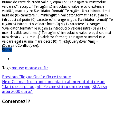
numar de carte de credit valid.", equalTo: "Te rugăm să reintroduci
valoarea.", accept: "Te rugăm să introduci o valoare cu o extensie
validă.", maxlength: $.validator.format("Te rugăm să nu introduci mai
mult de {0} caractere."), minlength: $.validator.format("Te rugăm să
introduci cel puțin {0} caractere."), rangelength: $.validator.format("Te
rugăm să introduci o valoare între {0} și {1} caractere."), range:
$.validator.format("Te rugăm să introduci o valoare între {0} și {1}."),
max: $.validator.format("Te rugăm să introduci o valoare egal sau mai
mică decât {0}."), min: $.validator.format("Te rugăm să introduci o
valoare egal sau mai mare decât {0}.") });}(jQuery));var $mcj =
jQuery.noConflict(true);
Share
Tags
mouse
mouse cu fir
Previous
“Rogue One” e fix ce trebuie
Next
Cel mai frustrant comentariu al inceputului de an:
“da-i dracu pe bogati. Pe cine stii tu om de rand, 8h/zi sa
aiba 2000 euro?”
Comentezi ?