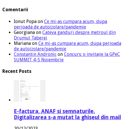
Comentarii
Ionut Popa
on
Ce mi-as cumpara acum, dupa
perioada de autoizolare/pandemie
Georgiana
on
Cateva ganduri despre metroul din
Drumul Taberei
Mariana
on
Ce mi-as cumpara acum, dupa perioada
de autoizolare/pandemie
Constantin Andronic
on
Concurs: o invitație la GPeC
SUMMIT 4-5 Noiembrie
Recent Posts
E-factura, ANAF si semnaturile.
Digitalizarea s-a mutat la ghiseul din mail
20/12/2023