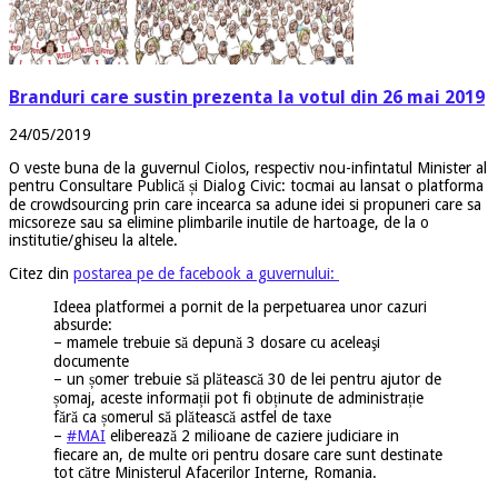
Branduri care sustin prezenta la votul din 26 mai 2019
24/05/2019
O veste buna de la guvernul Ciolos, respectiv nou-infintatul Minister al
pentru Consultare Publică și Dialog Civic: tocmai au lansat o platforma
de crowdsourcing prin care incearca sa adune idei si propuneri care sa
micsoreze sau sa elimine plimbarile inutile de hartoage, de la o
institutie/ghiseu la altele.
Citez din
postarea pe de facebook a guvernului:
Ideea platformei a pornit de la perpetuarea unor cazuri
absurde:
– mamele trebuie să depună 3 dosare cu aceleaşi
documente
– un șomer trebuie să plătească 30 de lei pentru ajutor de
șomaj, aceste informa
ții pot fi obținute de administrație
fără ca șomerul să plătească astfel de taxe
–
#MAI
eliberează 2 milioane de caziere judiciare in
fiecare an, de multe ori pentru dosare care sunt destinate
tot către Ministerul Afacerilor Interne, Romania.