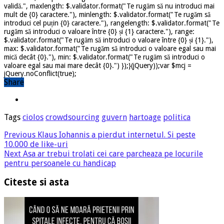
validă.", maxlength: $.validator.format("Te rugăm să nu introduci mai
mult de {0} caractere."), minlength: $.validator.format("Te rugăm să
introduci cel puțin {0} caractere."), rangelength: $.validator.format("Te
rugăm să introduci o valoare între {0} și {1} caractere."), range:
$.validator.format("Te rugăm să introduci o valoare între {0} și {1}."),
max: $.validator.format("Te rugăm să introduci o valoare egal sau mai
mică decât {0}."), min: $.validator.format("Te rugăm să introduci o
valoare egal sau mai mare decât {0}.") });}(jQuery));var $mcj =
jQuery.noConflict(true);
Share
Tags
ciolos
crowdsourcing
guvern
hartoage
politica
Previous
Klaus Iohannis a pierdut internetul. Si peste
10.000 de like-uri
Next
Asa ar trebui trolati cei care parcheaza pe locurile
pentru persoanele cu handicap
Citeste si asta