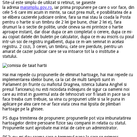
Site-ul este simplu de utilizat si retinut, se gaseste
la adresa
maisimplu.gov.ro
, iar prima propunere pe care o vor face, din
cele 5-6 care imi acum in minte, sa caut prea mult, e posibilitatea de a
se elibera cazierele judiciare online, fara sa mai stau la coada la Posta
pentru o hartie si un timbru de 2 lei (pe bune, chiar 2 lei e), fara
drumuri la o sectie de politie, unde cineva sa-mi printeze o hartie
aproape instant, dar doar dupa ce am completat o cerere, dupa ce mi-
au copiat datele din buletin pe calculator, dupa ce m-au inscris cu pixul
intr-un soi de registru ingalbenit, dupa ce m-am semnat in acelasi
registru. 2 cozi, 3 cereri, un timbru, cate ore pierdute, pentru un
amarat de cazier judiciar care se va intoarce tot la o institutie a
statului.
Hai mai repede cu propunerile de eliminat hartoage, hai mai repede cu
implementarea ideilor bune, ca la cat de multi tampiti sunt in
Parlament (in frunte cu mafiotul Dragnea, isterica Iuliana Anghel si
presul Tariceanu) nu esti niciodata indeajuns de sigur ca oamenii noi
care au intrat in guvernul asta de tehnocrati vor fi lasati in pace sa-si
faca treaba cum trebuie, sa vina cu propuneri utile si sa le puna in
aplicare pe alea care ne-ar face viata ceva mai lipsita de plimbari
hartoage pe la ghisee.
PS dupa trimiterea de propunere: propunerile pot viza imbunatatirea
hartoagelor dintre persoane fizice sau companii in relatia cu statul.
Propunerile sunt aprobate mai intai de catre un administrator.
PS2: nu-mi dau seama care e termenul pana la care se primesc