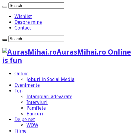
Wishlist
Despre mine
Contact
AurasMihai.ro Online
is fun
Online
Joburi in Social Media
Evenimente
Fun
Intamplari adevarate
Interviuri
Pamflete
Bancuri
De pe net
WOW
Filme