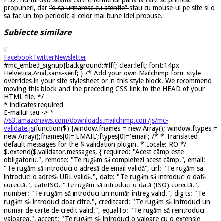
propuneri, dar
“o sa urmaresc cu atentie”
stau cu mouse-ul pe site si o
sa fac un top periodic al celor mai bune idei propuse.
Subiecte similare
0
Facebook
Twitter
Newsletter
#mc_embed_signup{background:#fff; clear:left; font:14px
Helvetica,Arial,sans-serif; } /* Add your own Mailchimp form style
overrides in your site stylesheet or in this style block. We recommend
moving this block and the preceding CSS link to the HEAD of your
HTML file. */
*
indicates required
E-mailul tau ->
*
//s3.amazonaws.com/downloads.mailchimp.com/js/mc-
validate.js
(function($) {window.fnames = new Array(); window.ftypes =
new Array();fnames[0]='EMAIL';ftypes[0]='email'; /* * Translated
default messages for the $ validation plugin. * Locale: RO */
$.extend($.validator.messages, { required: "Acest câmp este
obligatoriu.", remote: "Te rugăm să completezi acest câmp.", email:
"Te rugăm să introduci o adresă de email validă", url: "Te rugăm sa
introduci o adresă URL validă.", date: "Te rugăm să introduci o dată
corectă.", dateISO: "Te rugăm să introduci o dată (ISO) corectă.",
number: "Te rugăm să introduci un număr întreg valid.", digits: "Te
rugăm să introduci doar cifre.", creditcard: "Te rugăm să introduci un
numar de carte de credit valid.", equalTo: "Te rugăm să reintroduci
valoarea.", accept: "Te rugăm să introduci o valoare cu o extensie