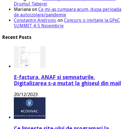
Drumul Taberei
Mariana
on
Ce mi-as cumpara acum, dupa perioada
de autoizolare/pandemie
Constantin Andronic
on
Concurs: o invitație la GPeC
SUMMIT 4-5 Noiembrie
Recent Posts
E-factura, ANAF si semnaturile.
Digitalizarea s-a mutat la ghiseul din mail
20/12/2023
Ce lipseste site-ului de programari la