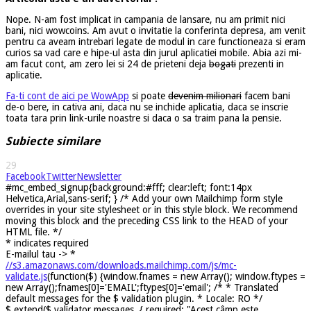
Nope. N-am fost implicat in campania de lansare, nu am primit nici
bani, nici wowcoins. Am avut o invitatie la conferinta depresa, am venit
pentru ca aveam intrebari legate de modul in care functioneaza si eram
curios sa vad care e hipe-ul asta din jurul aplicatiei mobile. Abia azi mi-
am facut cont, am zero lei si 24 de prieteni deja
bogati
prezenti in
aplicatie.
Fa-ti cont de aici pe WowApp
si poate
devenim milionari
facem bani
de-o bere, in cativa ani, daca nu se inchide aplicatia, daca se inscrie
toata tara prin link-urile noastre si daca o sa traim pana la pensie.
Subiecte similare
29
Facebook
Twitter
Newsletter
#mc_embed_signup{background:#fff; clear:left; font:14px
Helvetica,Arial,sans-serif; } /* Add your own Mailchimp form style
overrides in your site stylesheet or in this style block. We recommend
moving this block and the preceding CSS link to the HEAD of your
HTML file. */
*
indicates required
E-mailul tau ->
*
//s3.amazonaws.com/downloads.mailchimp.com/js/mc-
validate.js
(function($) {window.fnames = new Array(); window.ftypes =
new Array();fnames[0]='EMAIL';ftypes[0]='email'; /* * Translated
default messages for the $ validation plugin. * Locale: RO */
$.extend($.validator.messages, { required: "Acest câmp este