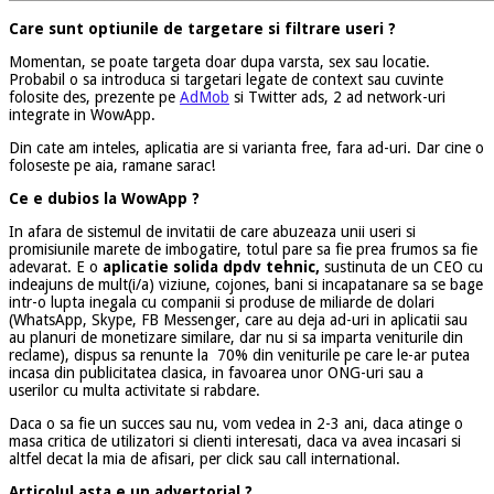
Care sunt optiunile de targetare si filtrare useri ?
Momentan, se poate targeta doar dupa varsta, sex sau locatie.
Probabil o sa introduca si targetari legate de context sau cuvinte
folosite des, prezente pe
AdMob
si Twitter ads, 2 ad network-uri
integrate in WowApp.
Din cate am inteles, aplicatia are si varianta free, fara ad-uri. Dar cine o
foloseste pe aia, ramane sarac!
Ce e dubios la WowApp ?
In afara de sistemul de invitatii de care abuzeaza unii useri si
promisiunile marete de imbogatire, totul pare sa fie prea frumos sa fie
adevarat. E o
aplicatie solida dpdv tehnic,
sustinuta de un CEO cu
indeajuns de mult(i/a) viziune, cojones, bani si incapatanare sa se bage
intr-o lupta inegala cu companii si produse de miliarde de dolari
(WhatsApp, Skype, FB Messenger, care au deja ad-uri in aplicatii sau
au planuri de monetizare similare, dar nu si sa imparta veniturile din
reclame), dispus sa renunte la 70% din veniturile pe care le-ar putea
incasa din publicitatea clasica, in favoarea unor ONG-uri sau a
userilor cu multa activitate si rabdare.
Daca o sa fie un succes sau nu, vom vedea in 2-3 ani, daca atinge o
masa critica de utilizatori si clienti interesati, daca va avea incasari si
altfel decat la mia de afisari, per click sau call international.
Articolul asta e un advertorial ?