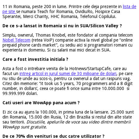
11 in Romania, peste 200 in lume. Printre cele deja prezente in
lista de
pe site
se numara Teach for Romania, OvidiuRo, Hospice Casa
Sperantei, Merci Charity, HHC Romania, Telefonul Copilului.
De ce s-a lansat in Romania si nu in SUA/Silicon Valley ?
Simplu, ownerul, Thomas Knobel, este fondator al compania telecom
Nobel Telecom
(retea VoiP) companie activa la nivel global pe “online
prepaid phone cards market”, cu sediu aici si programatori romani cu
experienta in domeniu. Si cu salarii mai mici decat in SUA.
Care a fost investitia initiala ?
Asta a fost o intrebare venita de la Hotnews/StartupCafe, care au
facut un
intreg articol in jurul sumei de 30 milioane de dolari
, pe care
nu stiu de unde au scos-o, pentru ca ownerul a dat un raspuns vag.
Citez din memorie: “it took us 5 years, 70 programmers and a 8 digit
number, in dollars’, ceea ce poate fi orice suma intre 10.000.000 si
99.999.999 dolari.
Cati useri are WowApp pana acum ?
Ei zic ca au ajuns la 100.000, in prima luna de la lansare. 25.000 sunt
din Romania, 15.000 din Rusia, 12 din Brazilia si restul din alte state
sau teritorii.
Discutiile, apelurile de voce sau video dintre membrii
WowApp sunt gratuite.
De ce 70% din venituri se duc catre utilizator ?