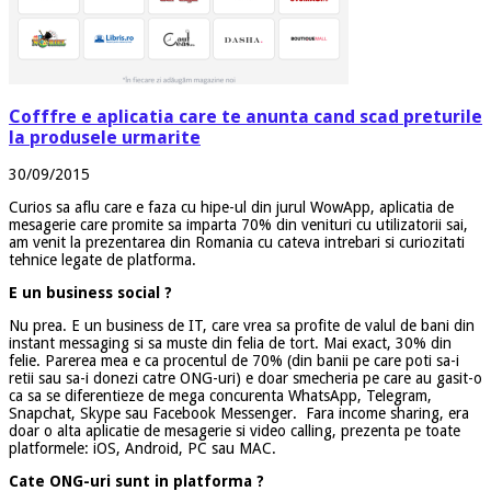
Cofffre e aplicatia care te anunta cand scad preturile
la produsele urmarite
30/09/2015
Curios sa aflu care e faza cu hipe-ul din jurul WowApp, aplicatia de
mesagerie care promite sa imparta 70% din venituri cu utilizatorii sai,
am venit la prezentarea din Romania cu cateva intrebari si curiozitati
tehnice legate de platforma.
E un business social ?
Nu prea. E un business de IT, care vrea sa profite de valul de bani din
instant messaging si sa muste din felia de tort. Mai exact, 30% din
felie. Parerea mea e ca procentul de 70% (din banii pe care poti sa-i
retii sau sa-i donezi catre ONG-uri) e doar smecheria pe care au gasit-o
ca sa se diferentieze de mega concurenta WhatsApp, Telegram,
Snapchat, Skype sau Facebook Messenger. Fara income sharing, era
doar o alta aplicatie de mesagerie si video calling, prezenta pe toate
platformele: iOS, Android, PC sau MAC.
Cate ONG-uri sunt in platforma ?