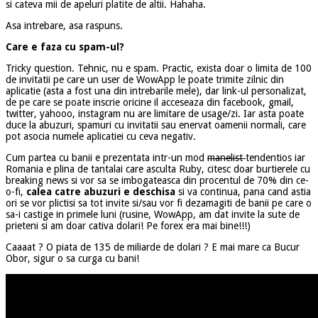
si cateva mii de apeluri platite de altii. Hahaha.
Asa intrebare, asa raspuns.
Care e faza cu spam-ul?
Tricky question. Tehnic, nu e spam. Practic, exista doar o limita de 100
de invitatii pe care un user de WowApp le poate trimite zilnic din
aplicatie (asta a fost una din intrebarile mele), dar link-ul personalizat,
de pe care se poate inscrie oricine il acceseaza din facebook, gmail,
twitter, yahooo, instagram nu are limitare de usage/zi. Iar asta poate
duce la abuzuri, spamuri cu invitatii sau enervat oamenii normali, care
pot asocia numele aplicatiei cu ceva negativ.
Cum partea cu banii e prezentata intr-un mod
manelist
tendentios iar
Romania e plina de tantalai care asculta Ruby, citesc doar burtierele cu
breaking news si vor sa se imbogateasca din procentul de 70% din ce-
o-fi,
calea catre abuzuri e deschisa
si va continua, pana cand astia
ori se vor plictisi sa tot invite si/sau vor fi dezamagiti de banii pe care o
sa-i castige in primele luni (rusine, WowApp, am dat invite la sute de
prieteni si am doar cativa dolari! Pe forex era mai bine!!!)
Caaaat ? O piata de 135 de miliarde de dolari ? E mai mare ca Bucur
Obor, sigur o sa curga cu bani!