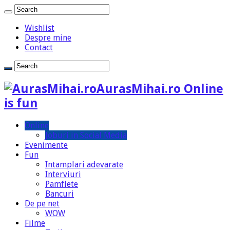
Wishlist
Despre mine
Contact
AurasMihai.ro Online
is fun
Online
Joburi in Social Media
Evenimente
Fun
Intamplari adevarate
Interviuri
Pamflete
Bancuri
De pe net
WOW
Filme