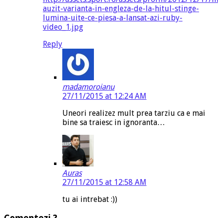
auzit-varianta-in-engleza-de-la-hitul-stinge-
lumina-uite-ce-piesa-a-lansat-azi-ruby-
video_1.jpg
Reply
madamoroianu
27/11/2015 at 12:24 AM
Uneori realizez mult prea tarziu ca e mai
bine sa traiesc in ignoranta…
Auras
27/11/2015 at 12:58 AM
tu ai intrebat :))