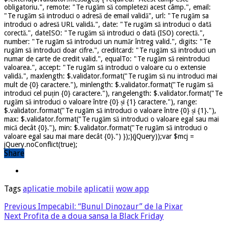
obligatoriu.", remote: "Te rugăm să completezi acest câmp.", email:
"Te rugăm să introduci o adresă de email validă", url: "Te rugăm sa
introduci o adresă URL validă.", date: "Te rugăm să introduci o dată
corectă.", dateISO: "Te rugăm să introduci o dată (ISO) corectă.",
number: "Te rugăm să introduci un număr întreg valid.", digits: "Te
rugăm să introduci doar cifre.", creditcard: "Te rugăm să introduci un
numar de carte de credit valid.", equalTo: "Te rugăm să reintroduci
valoarea.", accept: "Te rugăm să introduci o valoare cu o extensie
validă.", maxlength: $.validator.format("Te rugăm să nu introduci mai
mult de {0} caractere."), minlength: $.validator.format("Te rugăm să
introduci cel puțin {0} caractere."), rangelength: $.validator.format("Te
rugăm să introduci o valoare între {0} și {1} caractere."), range:
$.validator.format("Te rugăm să introduci o valoare între {0} și {1}."),
max: $.validator.format("Te rugăm să introduci o valoare egal sau mai
mică decât {0}."), min: $.validator.format("Te rugăm să introduci o
valoare egal sau mai mare decât {0}.") });}(jQuery));var $mcj =
jQuery.noConflict(true);
Share
Tags
aplicatie mobile
aplicatii
wow app
Previous
Impecabil: “Bunul Dinozaur” de la Pixar
Next
Profita de a doua sansa la Black Friday