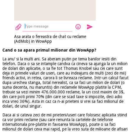
Asa arata o fereastra de chat cu reclame
(AdMob) in WowApp
Cand o sa apara primul milionar din WowApp?
La anu’ si la multi ani. Sa aberam putin pe tema banilor iesiti din
telefon. Daca o sa se intample candva ca cineva sa ajunga la un milion
de dolari din aplicatie, o sa fie tot Thomas Knobel sau cei care sunt
deja in primele valuri de useri, care au indeajuns de multi (zeci de mii)
friends activi, in retea, carora li se livreaza reclame. Intr-un calcul facut
dupa urechea stanga, total nerealist, ca sa faci un milion de dolari (o
suma decenta, nu maruntis) din reclamele WowApp platite la CPM,
trebuie sa vezi minim 476.000.000 reclame, la un cost maxim de 3$,
din care poti primi 70% (din care se scad taxe si impozite, deci adio
inca vreo 36%). Asta in caz ca n-ai prieteni si vrei sa faci milionul de
dolari, de unul singur.
Daca ai si cateva zeci de mii prieteni/useri care folosesc aplicatia stiind
ca vor primi reclame (sau care renunta la cartelele de telefonie
internationala pre-platite in favoarea WowApp), poate o sa faci
milionul de dolari ceva mai rapid, pe la vreo suta de milioane de afisari