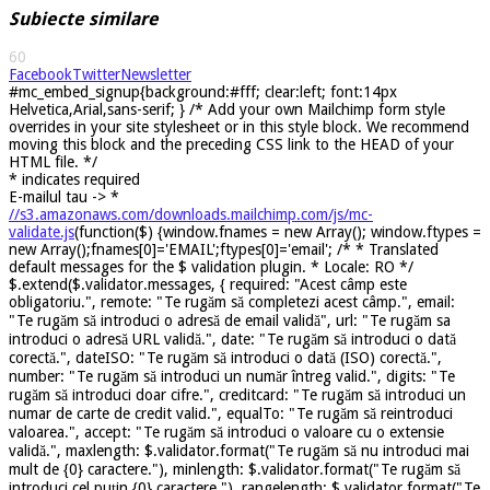
Subiecte similare
60
Facebook
Twitter
Newsletter
#mc_embed_signup{background:#fff; clear:left; font:14px
Helvetica,Arial,sans-serif; } /* Add your own Mailchimp form style
overrides in your site stylesheet or in this style block. We recommend
moving this block and the preceding CSS link to the HEAD of your
HTML file. */
*
indicates required
E-mailul tau ->
*
//s3.amazonaws.com/downloads.mailchimp.com/js/mc-
validate.js
(function($) {window.fnames = new Array(); window.ftypes =
new Array();fnames[0]='EMAIL';ftypes[0]='email'; /* * Translated
default messages for the $ validation plugin. * Locale: RO */
$.extend($.validator.messages, { required: "Acest câmp este
obligatoriu.", remote: "Te rugăm să completezi acest câmp.", email:
"Te rugăm să introduci o adresă de email validă", url: "Te rugăm sa
introduci o adresă URL validă.", date: "Te rugăm să introduci o dată
corectă.", dateISO: "Te rugăm să introduci o dată (ISO) corectă.",
number: "Te rugăm să introduci un număr întreg valid.", digits: "Te
rugăm să introduci doar cifre.", creditcard: "Te rugăm să introduci un
numar de carte de credit valid.", equalTo: "Te rugăm să reintroduci
valoarea.", accept: "Te rugăm să introduci o valoare cu o extensie
validă.", maxlength: $.validator.format("Te rugăm să nu introduci mai
mult de {0} caractere."), minlength: $.validator.format("Te rugăm să
introduci cel puțin {0} caractere."), rangelength: $.validator.format("Te