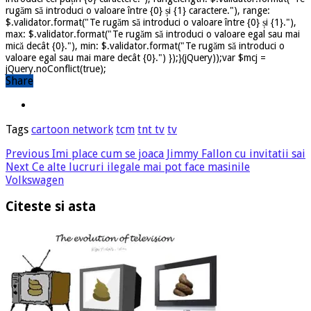
rugăm să introduci o valoare între {0} și {1} caractere."), range:
$.validator.format("Te rugăm să introduci o valoare între {0} și {1}."),
max: $.validator.format("Te rugăm să introduci o valoare egal sau mai
mică decât {0}."), min: $.validator.format("Te rugăm să introduci o
valoare egal sau mai mare decât {0}.") });}(jQuery));var $mcj =
jQuery.noConflict(true);
Share
Tags
cartoon network
tcm
tnt tv
tv
Previous
Imi place cum se joaca Jimmy Fallon cu invitatii sai
Next
Ce alte lucruri ilegale mai pot face masinile
Volkswagen
Citeste si asta