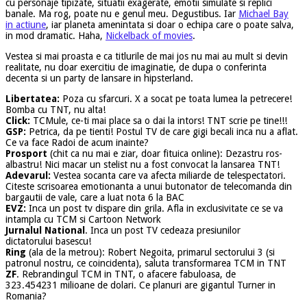
cu personaje tipizate, situatii exagerate, emotii simulate si replici
banale. Ma rog, poate nu e genul meu. Degustibus. Iar
Michael Bay
in actiune
, iar planeta amenintata si doar o echipa care o poate salva,
in mod dramatic. Haha,
Nickelback of movies
.
Vestea si mai proasta e ca titlurile de mai jos nu mai au mult si devin
realitate, nu doar exercitiu de imaginatie, de dupa o conferinta
decenta si un party de lansare in hipsterland.
Libertatea:
Poza cu sfarcuri. X a socat pe toata lumea la petrecere!
Bomba cu TNT, nu alta!
Click:
TCMule, ce-ti mai place sa o dai la intors! TNT scrie pe tine!!!
GSP:
Petrica, da pe tienti! Postul TV de care gigi becali inca nu a aflat.
Ce va face Radoi de acum inainte?
Prosport
(chit ca nu mai e ziar, doar fituica online): Dezastru ros-
albastru! Nici macar un stelist nu a fost convocat la lansarea TNT!
Adevarul:
Vestea socanta care va afecta miliarde de telespectatori.
Citeste scrisoarea emotionanta a unui butonator de telecomanda din
bargautii de vale, care a luat nota 6 la BAC
EVZ:
Inca un post tv dispare din grila. Afla in exclusivitate ce se va
intampla cu TCM si Cartoon Network
Jurnalul National
. Inca un post TV cedeaza presiunilor
dictatorului basescu!
Ring
(ala de la metrou): Robert Negoita, primarul sectorului 3 (si
patronul nostru, ce coincidenta), saluta transformarea TCM in TNT
ZF
. Rebrandingul TCM in TNT, o afacere fabuloasa, de
323.454231 milioane de dolari. Ce planuri are gigantul Turner in
Romania?