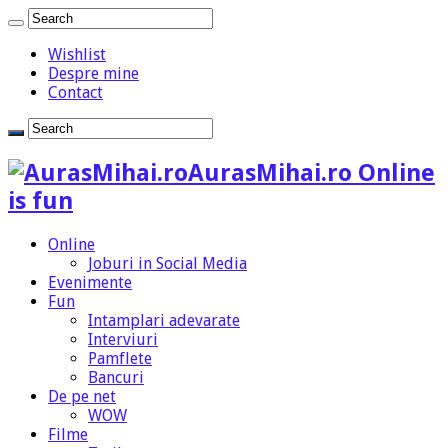
Wishlist
Despre mine
Contact
AurasMihai.ro Online
is fun
Online
Joburi in Social Media
Evenimente
Fun
Intamplari adevarate
Interviuri
Pamflete
Bancuri
De pe net
WOW
Filme