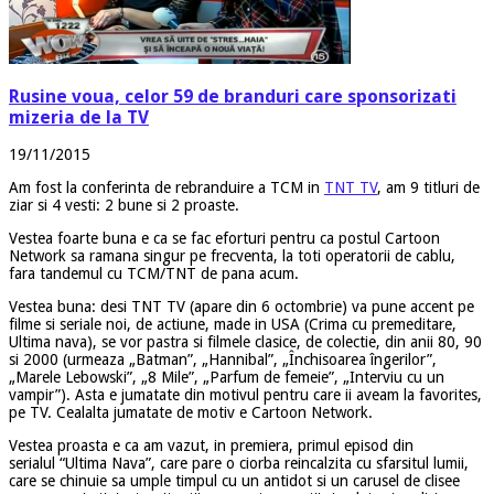
Rusine voua, celor 59 de branduri care sponsorizati
mizeria de la TV
19/11/2015
Am fost la conferinta de rebranduire a TCM in
TNT TV
, am 9 titluri de
ziar si 4 vesti: 2 bune si 2 proaste.
Vestea foarte buna e ca se fac eforturi pentru ca postul Cartoon
Network sa ramana singur pe frecventa, la toti operatorii de cablu,
fara tandemul cu TCM/TNT de pana acum.
Vestea buna: desi TNT TV (apare din 6 octombrie) va pune accent pe
filme si seriale noi, de actiune, made in USA (Crima cu premeditare,
Ultima nava), se vor pastra si filmele clasice, de colectie, din anii 80, 90
si 2000 (urmeaza „Batman”, „Hannibal”, „Închisoarea îngerilor”,
„Marele Lebowski”, „8 Mile”, „Parfum de femeie”, „Interviu cu un
vampir”). Asta e jumatate din motivul pentru care ii aveam la favorites,
pe TV. Cealalta jumatate de motiv e Cartoon Network.
Vestea proasta e ca am vazut, in premiera, primul episod din
serialul “Ultima Nava”, care pare o ciorba reincalzita cu sfarsitul lumii,
care se chinuie sa umple timpul cu un antidot si un carusel de clisee