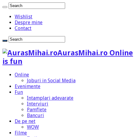
Wishlist
Despre mine
Contact
AurasMihai.ro Online
is fun
Online
Joburi in Social Media
Evenimente
Fun
Intamplari adevarate
Interviuri
Pamflete
Bancuri
De pe net
WOW
Filme