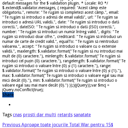
default messages for the $ validation plugin. * Locale: RO */
$.extend($.validator.messages, { required: "Acest câmp este
obligatoriu.", remote: "Te rugăm să completezi acest câmp.", email:
"Te rugăm să introduci o adresă de email validă", url: "Te rugăm sa
introduci o adresă URL validă.", date: "Te rugăm să introduci o dată
corectă.", dateISO: "Te rugăm să introduci o dată (ISO) corectă.",
number: "Te rugăm să introduci un număr întreg valid.", digits: "Te
rugăm să introduci doar cifre.", creditcard: "Te rugăm să introduci un
numar de carte de credit valid.", equalTo: "Te rugăm să reintroduci
valoarea.", accept: "Te rugăm să introduci o valoare cu o extensie
validă.", maxlength: $.validator.format("Te rugăm să nu introduci mai
mult de {0} caractere."), minlength: $.validator.format("Te rugăm să
introduci cel puțin {0} caractere."), rangelength: $.validator.format("Te
rugăm să introduci o valoare între {0} și {1} caractere."), range:
$.validator.format("Te rugăm să introduci o valoare între {0} și {1}."),
max: $.validator.format("Te rugăm să introduci o valoare egal sau mai
mică decât {0}."), min: $.validator.format("Te rugăm să introduci o
valoare egal sau mai mare decât {0}.") });}(jQuery));var $mcj =
jQuery.noConflict(true);
Share
Tags
cnas
prosti dar multi
retards
sanatate
Previous
Aproape toate jocurile Total War pentru 15$