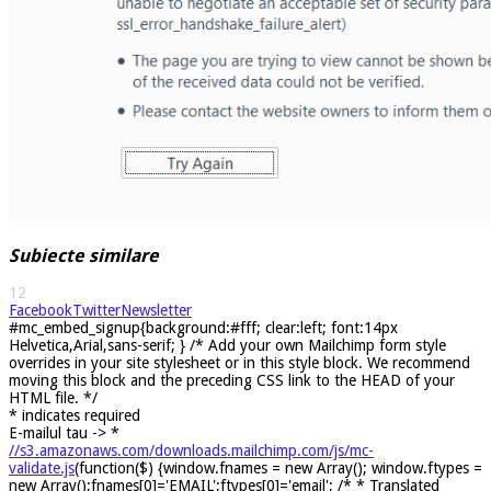
Subiecte similare
12
Facebook
Twitter
Newsletter
#mc_embed_signup{background:#fff; clear:left; font:14px
Helvetica,Arial,sans-serif; } /* Add your own Mailchimp form style
overrides in your site stylesheet or in this style block. We recommend
moving this block and the preceding CSS link to the HEAD of your
HTML file. */
*
indicates required
E-mailul tau ->
*
//s3.amazonaws.com/downloads.mailchimp.com/js/mc-
validate.js
(function($) {window.fnames = new Array(); window.ftypes =
new Array();fnames[0]='EMAIL';ftypes[0]='email'; /* * Translated