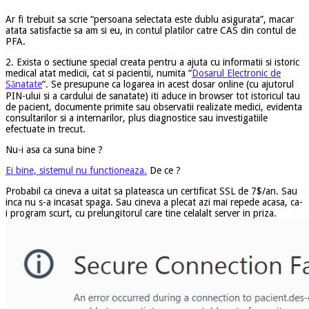
Ar fi trebuit sa scrie “persoana selectata este dublu asigurata”, macar
atata satisfactie sa am si eu, in contul platilor catre CAS din contul de
PFA.
2. Exista o sectiune special creata pentru a ajuta cu informatii si istoric
medical atat medicii, cat si pacientii, numita “
Dosarul Electronic de
Sănatate
“. Se presupune ca logarea in acest dosar online (cu ajutorul
PIN-ului si a cardului de sanatate) iti aduce in browser tot istoricul tau
de pacient, documente primite sau observatii realizate medici, evidenta
consultarilor si a internarilor, plus diagnostice sau investigatiile
efectuate in trecut.
Nu-i asa ca suna bine ?
Ei bine, sistemul nu functioneaza.
De ce ?
Probabil ca cineva a uitat sa plateasca un certificat SSL de 7$/an. Sau
inca nu s-a incasat spaga. Sau cineva a plecat azi mai repede acasa, ca-
i program scurt, cu prelungitorul care tine celalalt server in priza.