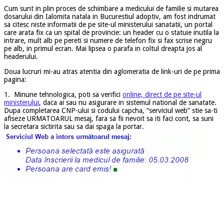
Cum sunt in plin proces de schimbare a medicului de familie si mutarea
dosarului din Ialomita natala in Bucurestiul adoptiv, am fost indrumat
sa citesc niste informatii de pe site-ul ministerului sanatatii, un portal
care arata fix ca un spital de provincie: un header cu o statuie inutila la
intrare, mult alb pe pereti si numere de telefon fix si fax scrise negru
pe alb, in primul ecran. Mai lipsea o parafa in coltul dreapta jos al
headerului.
Doua lucruri mi-au atras atentia din aglomeratia de link-uri de pe prima
pagina:
1. Minune tehnologica, poti sa verifici
online, direct de pe site-ul
ministerului
, daca ai sau nu asigurare in sistemul national de sanatate.
Dupa completarea CNP-ului si codului capcha, “serviciul web” stie sa-ti
afiseze URMATOARUL mesaj, fara sa fii nevoit sa iti faci cont, sa suni
la secretara sictirita sau sa dai spaga la portar.