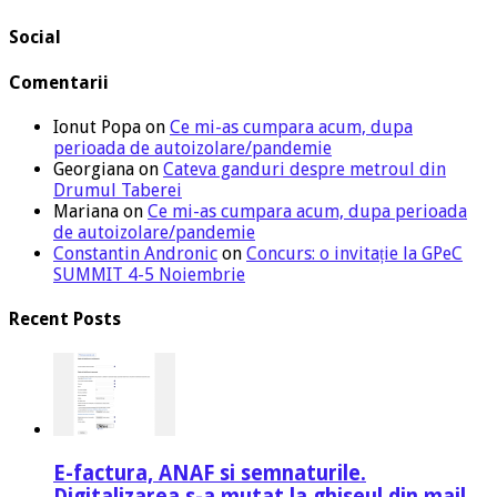
Social
Comentarii
Ionut Popa
on
Ce mi-as cumpara acum, dupa
perioada de autoizolare/pandemie
Georgiana
on
Cateva ganduri despre metroul din
Drumul Taberei
Mariana
on
Ce mi-as cumpara acum, dupa perioada
de autoizolare/pandemie
Constantin Andronic
on
Concurs: o invitație la GPeC
SUMMIT 4-5 Noiembrie
Recent Posts
E-factura, ANAF si semnaturile.
Digitalizarea s-a mutat la ghiseul din mail