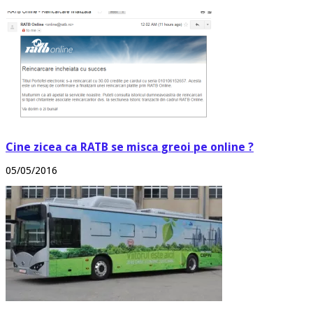
Cine zicea ca RATB se misca greoi pe online ?
05/05/2016