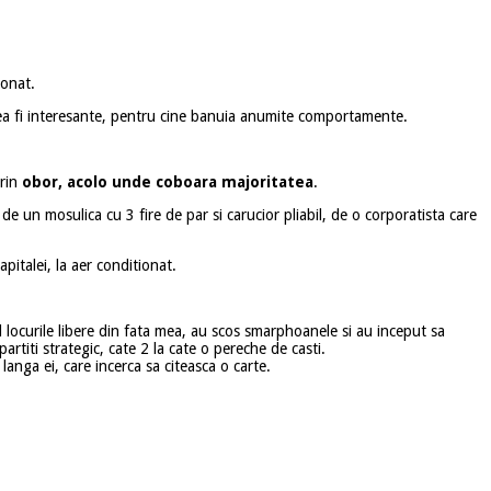
ionat.
tea fi interesante, pentru cine banuia anumite comportamente.
prin
obor, acolo unde coboara majoritatea
.
de un mosulica cu 3 fire de par si carucior pliabil, de o corporatista care
pitalei, la aer conditionat.
d locurile libere din fata mea, au scos smarphoanele si au inceput sa
rtiti strategic, cate 2 la cate o pereche de casti.
anga ei, care incerca sa citeasca o carte.