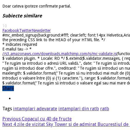
Doar cateva ipoteze confirmate partial.
Subiecte similare
10
Facebook
Twitter
Newsletter
#mc_embed_signup{background:#fff; clear:left; font:14px Helvetica,Arial
the preceding CSS link to the HEAD of your HTML file. */
*
indicates required
E-mailul tau ->
*
//s3.amazonaws.com/downloads.mailchimp.com/js/mc-validate.js
(functi
$ validation plugin. * Locale: RO */ $.extend($.validator.messages, { req
"Te rugăm sa introduci o adresă URL validă.", date: "Te rugăm să introdu
rugăm să introduci doar cifre.", creditcard: "Te rugăm să introduci un nu
maxlength: $.validator.format("Te rugăm să nu introduci mai mult de {0} 
introduci o valoare între {0} și {1} caractere."), range: $.validator.forma
$.validator.format("Te rugăm să introduci o valoare egal sau mai mare dec
Share
Tags
intamplari adevarate
intamplari din ratb
ratb
Previous
Copacul cu 40 de fructe
Next
4 zile de vizitat Sky Tower si de admirat Bucurestiul de