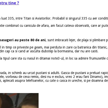
tru tine ?
uat 335, intre Titan si Aviatorilor. Probabil si singurul 335 cu aer condit
tie combinat cu canicula de afara, am facut cateva observatii, care ar pu
pasageri au peste 80 de ani
, sunt imbracati lejer, de plaja si plimbare 
l in timp ce priveste pe geam, mai perduta in zare ca batranica din titanic, 
 din cap ca si cand ar asculta dubstep la bormasina, dar nu are casti.
 tipul care sta cu nasul in ditamai note3-ul, in loc sa admire frumusetile ca
mada, in schimb au urcat pustani si adulti. Gasca de pustani a preluat rapi
ele, vorbeau de ceva remix, desi nu e exclus, vreo 2 erau fani Dinamo), impa
 aplecati asupra telefoanelor, cu cate o casca in ureche, si pe doamna de l