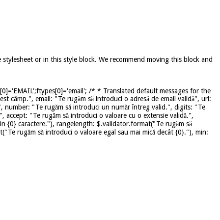
e stylesheet or in this style block. We recommend moving this block and
]='EMAIL';ftypes[0]='email'; /* * Translated default messages for the
st câmp.", email: "Te rugăm să introduci o adresă de email validă", url:
", number: "Te rugăm să introduci un număr întreg valid.", digits: "Te
", accept: "Te rugăm să introduci o valoare cu o extensie validă.",
in {0} caractere."), rangelength: $.validator.format("Te rugăm să
mat("Te rugăm să introduci o valoare egal sau mai mică decât {0}."), min: