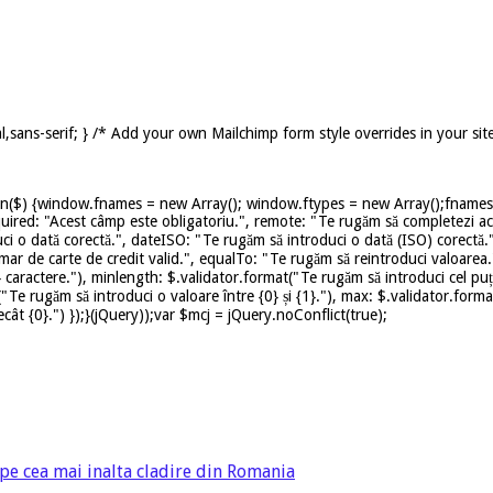
,sans-serif; } /* Add your own Mailchimp form style overrides in your sit
on($) {window.fnames = new Array(); window.ftypes = new Array();fnames[0
uired: "Acest câmp este obligatoriu.", remote: "Te rugăm să completezi ace
ci o dată corectă.", dateISO: "Te rugăm să introduci o dată (ISO) corectă.
mar de carte de credit valid.", equalTo: "Te rugăm să reintroduci valoarea.
caractere."), minlength: $.validator.format("Te rugăm să introduci cel puț
t("Te rugăm să introduci o valoare între {0} și {1}."), max: $.validator.for
ât {0}.") });}(jQuery));var $mcj = jQuery.noConflict(true);
 pe cea mai inalta cladire din Romania