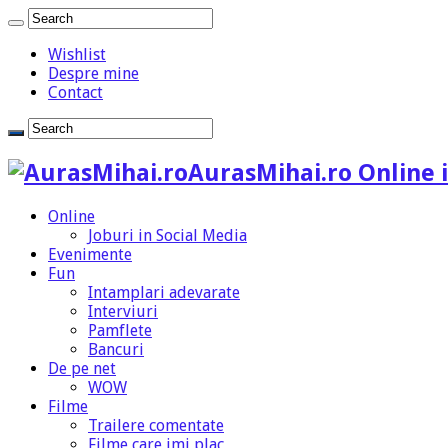
Wishlist
Despre mine
Contact
AurasMihai.ro Online i
Online
Joburi in Social Media
Evenimente
Fun
Intamplari adevarate
Interviuri
Pamflete
Bancuri
De pe net
WOW
Filme
Trailere comentate
Filme care imi plac