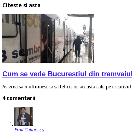
Citeste si asta
Cum se vede Bucurestiul din tramvaiul
As vrea sa multumesc si sa felicit pe aceasta cale pe creativ
4 comentarii
Emil Calinescu