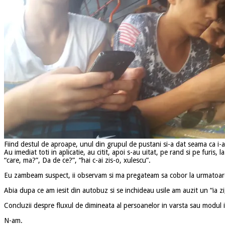
Fiind destul de aproape, unul din grupul de pustani si-a dat seama ca i-am
Au imediat toti in aplicatie, au citit, apoi s-au uitat, pe rand si pe furis
“care, ma?”, Da de ce?”, “hai c-ai zis-o, xulescu”.
Eu zambeam suspect, ii observam si ma pregateam sa cobor la urmatoarea s
Abia dupa ce am iesit din autobuz si se inchideau usile am auzit un “ia zi
Concluzii despre fluxul de dimineata al persoanelor in varsta sau modul i
N-am.