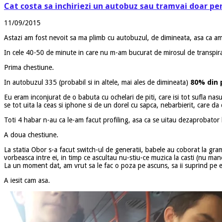
Cat costa sa inchiriezi un autobuz sau tramvai doar pen
11/09/2015
Astazi am fost nevoit sa ma plimb cu autobuzul, de dimineata, asa ca am l
In cele 40-50 de minute in care nu m-am bucurat de mirosul de transpira
Prima chestiune.
In autobuzul 335 (probabil si in altele, mai ales de dimineata)
80% din 
Eu eram inconjurat de o babuta cu ochelari de piti, care isi tot sufla nasu
se tot uita la ceas si iphone si de un dorel cu sapca, nebarbierit, care da
Toti 4 habar n-au ca le-am facut profiling, asa ca se uitau dezaprobator la
A doua chestiune.
La statia Obor s-a facut switch-ul de generatii, babele au coborat la gra
vorbeasca intre ei, in timp ce ascultau nu-stiu-ce muzica la casti (nu man
La un moment dat, am vrut sa le fac o poza pe ascuns, sa ii suprind pe ei,
A iesit cam asa.