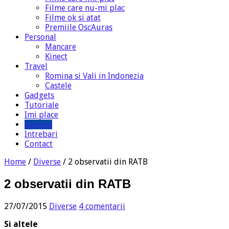
Filme care nu-mi plac
Filme ok si atat
Premiile OscAuras
Personal
Mancare
Kinect
Travel
Romina si Vali in Indonezia
Castele
Gadgets
Tutoriale
Imi place
Diverse
Intrebari
Contact
Home
/
Diverse
/
2 observatii din RATB
2 observatii din RATB
27/07/2015
Diverse
4 comentarii
Si altele