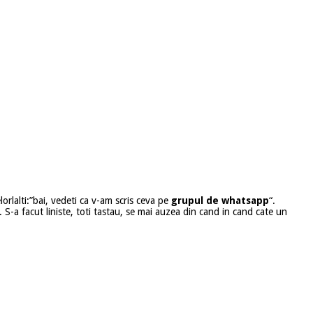
orlalti:”bai, vedeti ca v-am scris ceva pe
grupul de whatsapp
“.
r. S-a facut liniste, toti tastau, se mai auzea din cand in cand cate un