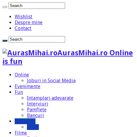
Wishlist
Despre mine
Contact
AurasMihai.ro Online
is fun
Online
Joburi in Social Media
Evenimente
Fun
Intamplari adevarate
Interviuri
Pamflete
Bancuri
De pe net
WOW
Filme