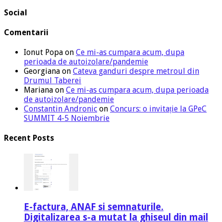
Social
Comentarii
Ionut Popa
on
Ce mi-as cumpara acum, dupa
perioada de autoizolare/pandemie
Georgiana
on
Cateva ganduri despre metroul din
Drumul Taberei
Mariana
on
Ce mi-as cumpara acum, dupa perioada
de autoizolare/pandemie
Constantin Andronic
on
Concurs: o invitație la GPeC
SUMMIT 4-5 Noiembrie
Recent Posts
E-factura, ANAF si semnaturile.
Digitalizarea s-a mutat la ghiseul din mail