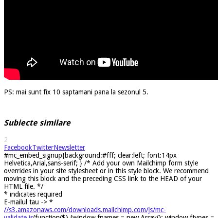
PS: mai sunt fix 10 saptamani pana la sezonul 5.
Subiecte similare
2
Facebook
Twitter
Newsletter
#mc_embed_signup{background:#fff; clear:left; font:14px
Helvetica,Arial,sans-serif; } /* Add your own Mailchimp form style
overrides in your site stylesheet or in this style block. We recommend
moving this block and the preceding CSS link to the HEAD of your
HTML file. */
*
indicates required
E-mailul tau ->
*
//s3.amazonaws.com/downloads.mailchimp.com/js/mc-
validate.js
(function($) {window.fnames = new Array(); window.ftypes =