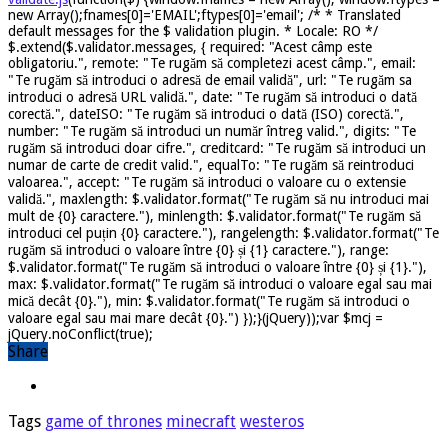
new Array();fnames[0]='EMAIL';ftypes[0]='email'; /* * Translated
default messages for the $ validation plugin. * Locale: RO */
$.extend($.validator.messages, { required: "Acest câmp este
obligatoriu.", remote: "Te rugăm să completezi acest câmp.", email:
"Te rugăm să introduci o adresă de email validă", url: "Te rugăm sa
introduci o adresă URL validă.", date: "Te rugăm să introduci o dată
corectă.", dateISO: "Te rugăm să introduci o dată (ISO) corectă.",
number: "Te rugăm să introduci un număr întreg valid.", digits: "Te
rugăm să introduci doar cifre.", creditcard: "Te rugăm să introduci un
numar de carte de credit valid.", equalTo: "Te rugăm să reintroduci
valoarea.", accept: "Te rugăm să introduci o valoare cu o extensie
validă.", maxlength: $.validator.format("Te rugăm să nu introduci mai
mult de {0} caractere."), minlength: $.validator.format("Te rugăm să
introduci cel puțin {0} caractere."), rangelength: $.validator.format("Te
rugăm să introduci o valoare între {0} și {1} caractere."), range:
$.validator.format("Te rugăm să introduci o valoare între {0} și {1}."),
max: $.validator.format("Te rugăm să introduci o valoare egal sau mai
mică decât {0}."), min: $.validator.format("Te rugăm să introduci o
valoare egal sau mai mare decât {0}.") });}(jQuery));var $mcj =
jQuery.noConflict(true);
Share
Tags
game of thrones
minecraft
westeros