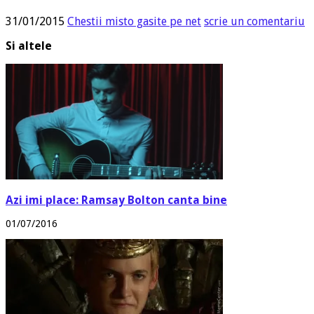
31/01/2015
Chestii misto gasite pe net
scrie un comentariu
Si altele
Azi imi place: Ramsay Bolton canta bine
01/07/2016