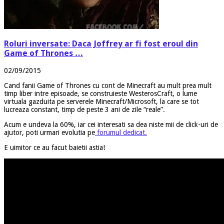
Roluri inversate: Daca Joffrey ar fi fost eroul din
Game of Thrones …
02/09/2015
Cand fanii Game of Thrones cu cont de Minecraft au mult prea mult
timp liber intre episoade, se construieste WesterosCraft, o lume
virtuala gazduita pe serverele Minecraft/Microsoft, la care se tot
lucreaza constant, timp de peste 3 ani de zile “reale”.
Acum e undeva la 60%, iar cei interesati sa dea niste mii de click-uri de
ajutor, poti urmari evolutia pe
forumul dedicat.
E uimitor ce au facut baietii astia!