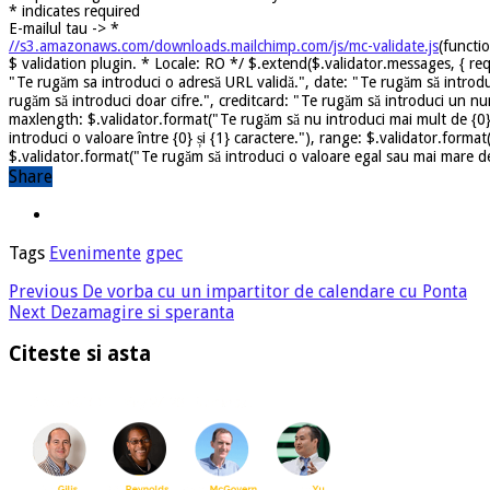
*
indicates required
E-mailul tau ->
*
//s3.amazonaws.com/downloads.mailchimp.com/js/mc-validate.js
(functi
$ validation plugin. * Locale: RO */ $.extend($.validator.messages, { req
"Te rugăm sa introduci o adresă URL validă.", date: "Te rugăm să introdu
rugăm să introduci doar cifre.", creditcard: "Te rugăm să introduci un nu
maxlength: $.validator.format("Te rugăm să nu introduci mai mult de {0} 
introduci o valoare între {0} și {1} caractere."), range: $.validator.forma
$.validator.format("Te rugăm să introduci o valoare egal sau mai mare dec
Share
Tags
Evenimente
gpec
Previous
De vorba cu un impartitor de calendare cu Ponta
Next
Dezamagire si speranta
Citeste si asta