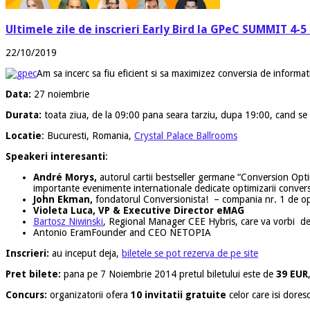
Ultimele zile de inscrieri Early Bird la GPeC SUMMIT 4-
22/10/2019
Am sa incerc sa fiu eficient si sa maximizez conversia de informatii
Data:
27 noiembrie
Durata:
toata ziua, de la 09:00 pana seara tarziu, dupa 19:00, cand se 
Locatie
: Bucuresti, Romania,
Crystal Palace Ballrooms
Speakeri interesanti
:
André Morys,
autorul cartii bestseller germane “Conversion Opt
importante evenimente internationale dedicate optimizarii conver
John Ekman,
fondatorul Conversionista! – compania nr. 1 de opt
Violeta Luca, VP & Executive Director eMAG
Bartosz Niwinski
, Regional Manager CEE Hybris, care va vorbi d
Antonio Eram
Founder and CEO NETOPIA
Inscrieri:
au inceput deja,
biletele se pot rezerva de pe site
Pret bilete:
pana pe 7 Noiembrie 2014 pretul biletului este de
39 EUR
Concurs:
organizatorii ofera
10 invitatii gratuite
celor care isi dores