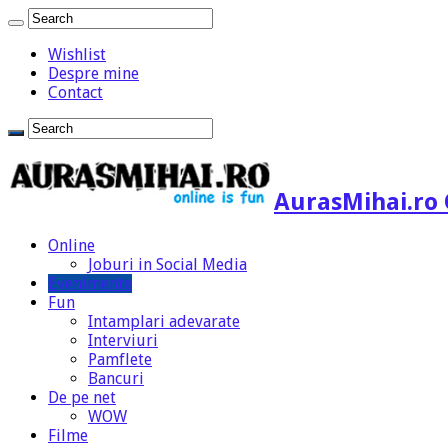
Wishlist
Despre mine
Contact
AurasMihai.ro 
Online
Joburi in Social Media
Evenimente
Fun
Intamplari adevarate
Interviuri
Pamflete
Bancuri
De pe net
WOW
Filme