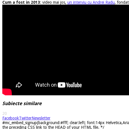
Cum a fost in 2013
: video mai jos,
un interviu cu Andrei Radu
, fondat
Subiecte similare
20
Facebook
Twitter
Newsletter
#mc_embed_signup{background:#fff; clear:left; font:14px Helvetica,Arial
the preceding CSS link to the HEAD of your HTML file. */