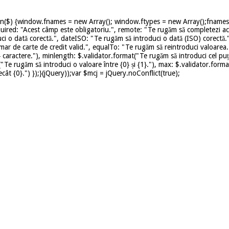
on($) {window.fnames = new Array(); window.ftypes = new Array();fnames[0
uired: "Acest câmp este obligatoriu.", remote: "Te rugăm să completezi ace
ci o dată corectă.", dateISO: "Te rugăm să introduci o dată (ISO) corectă.
mar de carte de credit valid.", equalTo: "Te rugăm să reintroduci valoarea.
caractere."), minlength: $.validator.format("Te rugăm să introduci cel puț
t("Te rugăm să introduci o valoare între {0} și {1}."), max: $.validator.for
ât {0}.") });}(jQuery));var $mcj = jQuery.noConflict(true);