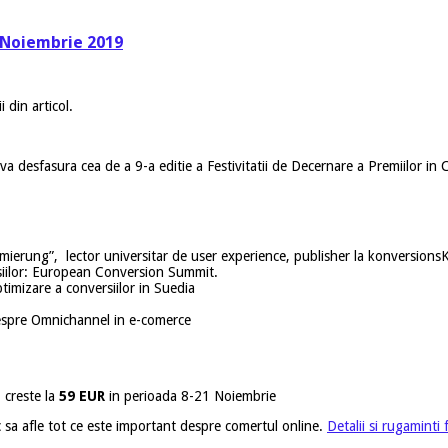
5 Noiembrie 2019
 din articol.
va desfasura cea de a 9-a editie a Festivitatii de Decernare a Premiilor i
imierung”, lector universitar de user experience, publisher la konversion
siilor: European Conversion Summit.
imizare a conversiilor in Suedia
espre Omnichannel in e-comerce
, creste la
59 EUR
in perioada 8-21 Noiembrie
c sa afle tot ce este important despre comertul online.
Detalii si rugaminti