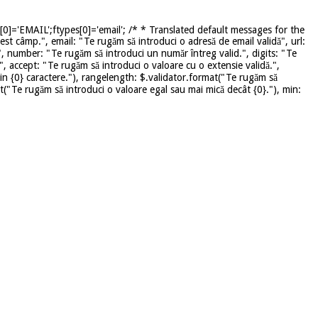
]='EMAIL';ftypes[0]='email'; /* * Translated default messages for the
st câmp.", email: "Te rugăm să introduci o adresă de email validă", url:
", number: "Te rugăm să introduci un număr întreg valid.", digits: "Te
", accept: "Te rugăm să introduci o valoare cu o extensie validă.",
in {0} caractere."), rangelength: $.validator.format("Te rugăm să
mat("Te rugăm să introduci o valoare egal sau mai mică decât {0}."), min: