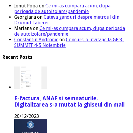
Ionut Popa
on
Ce mi-as cumpara acum, dupa
perioada de autoizolare/pandemie
Georgiana
on
Cateva ganduri despre metroul din
Drumul Taberei
Mariana
on
Ce mi-as cumpara acum, dupa perioada
de autoizolare/pandemie
Constantin Andronic
on
Concurs: o invitație la GPeC
SUMMIT 4-5 Noiembrie
Recent Posts
E-factura, ANAF si semnaturile.
Digitalizarea s-a mutat la ghiseul din mail
20/12/2023