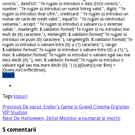
corectă.", dateISO: "Te rugăm să introduci o dată (ISO) corectă.",
number: "Te rugăm să introduci un număr întreg valid.", digits: "Te
rugăm să introduci doar cifre.", creditcard: "Te rugăm să introduci un
numar de carte de credit valid.", equalTo: "Te rugăm să reintroduci
valoarea.", accept: "Te rugăm să introduci o valoare cu o extensie
validă.", maxlength: $.validator.format("Te rugăm să nu introduci mai
mult de {0} caractere."), minlength: $.validator.format("Te rugăm să
introduci cel puțin {0} caractere."), rangelength: $.validator.format("Te
rugăm să introduci o valoare între {0} și {1} caractere."), range:
$.validator.format("Te rugăm să introduci o valoare între {0} și {1}."),
max: $.validator.format("Te rugăm să introduci o valoare egal sau mai
mică decât {0}."), min: $.validator.format("Te rugăm să introduci o
valoare egal sau mai mare decât {0}.") });}(jQuery));var $mcj =
jQuery.noConflict(true);
Share
Tags
topuri
Previous
De vazut: Ender’s Game si Grand Cinema Digiplex
VIP Studios
Next
De Halloween, Zelist Monitor a numarat si mortii
5 comentarii