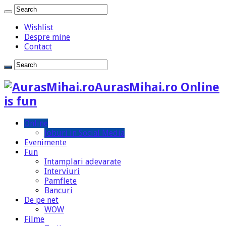
Wishlist
Despre mine
Contact
AurasMihai.ro Online
is fun
Online
Joburi in Social Media
Evenimente
Fun
Intamplari adevarate
Interviuri
Pamflete
Bancuri
De pe net
WOW
Filme