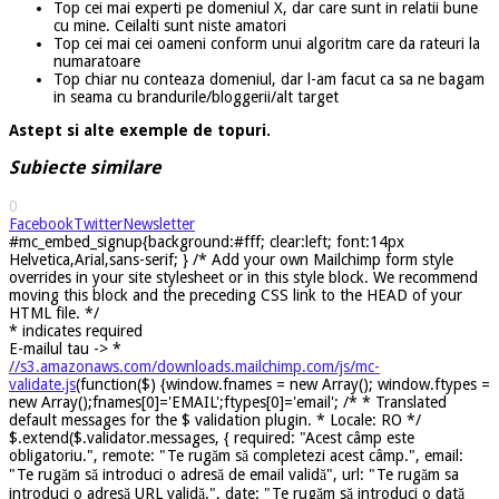
Top cei mai experti pe domeniul X, dar care sunt in relatii bune
cu mine. Ceilalti sunt niste amatori
Top cei mai cei oameni conform unui algoritm care da rateuri la
numaratoare
Top chiar nu conteaza domeniul, dar l-am facut ca sa ne bagam
in seama cu brandurile/bloggerii/alt target
Astept si alte exemple de topuri.
Subiecte similare
0
Facebook
Twitter
Newsletter
#mc_embed_signup{background:#fff; clear:left; font:14px
Helvetica,Arial,sans-serif; } /* Add your own Mailchimp form style
overrides in your site stylesheet or in this style block. We recommend
moving this block and the preceding CSS link to the HEAD of your
HTML file. */
*
indicates required
E-mailul tau ->
*
//s3.amazonaws.com/downloads.mailchimp.com/js/mc-
validate.js
(function($) {window.fnames = new Array(); window.ftypes =
new Array();fnames[0]='EMAIL';ftypes[0]='email'; /* * Translated
default messages for the $ validation plugin. * Locale: RO */
$.extend($.validator.messages, { required: "Acest câmp este
obligatoriu.", remote: "Te rugăm să completezi acest câmp.", email:
"Te rugăm să introduci o adresă de email validă", url: "Te rugăm sa
introduci o adresă URL validă.", date: "Te rugăm să introduci o dată