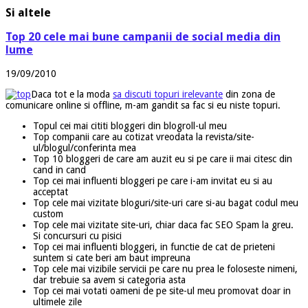
Si altele
Top 20 cele mai bune campanii de social media din
lume
19/09/2010
Daca tot e la moda
sa discuti
topuri irelevante
din zona de
comunicare online si offline, m-am gandit sa fac si eu niste topuri.
Topul cei mai cititi bloggeri din blogroll-ul meu
Top companii care au cotizat vreodata la revista/site-
ul/blogul/conferinta mea
Top 10 bloggeri de care am auzit eu si pe care ii mai citesc din
cand in cand
Top cei mai influenti bloggeri pe care i-am invitat eu si au
acceptat
Top cele mai vizitate bloguri/site-uri care si-au bagat codul meu
custom
Top cele mai vizitate site-uri, chiar daca fac SEO Spam la greu.
Si concursuri cu pisici
Top cei mai influenti bloggeri, in functie de cat de prieteni
suntem si cate beri am baut impreuna
Top cele mai vizibile servicii pe care nu prea le foloseste nimeni,
dar trebuie sa avem si categoria asta
Top cei mai votati oameni de pe site-ul meu promovat doar in
ultimele zile