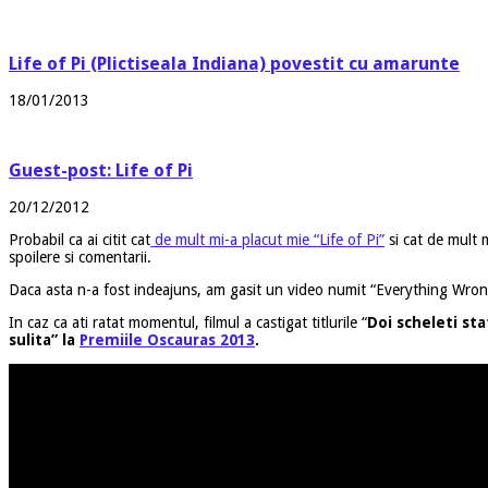
Life of Pi (Plictiseala Indiana) povestit cu amarunte
18/01/2013
Guest-post: Life of Pi
20/12/2012
Probabil ca ai citit cat
de mult mi-a placut mie “Life of Pi”
si cat de mult m
spoilere si comentarii.
Daca asta n-a fost indeajuns, am gasit un video numit “Everything Wrong 
In caz ca ati ratat momentul, filmul a castigat titlurile “
Doi scheleti st
sulita”
la
Premiile Oscauras 2013
.