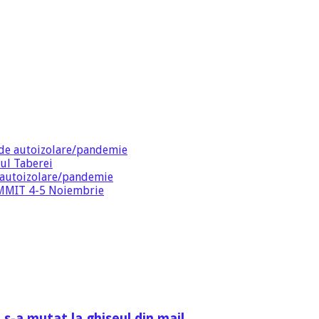
de autoizolare/pandemie
ul Taberei
 autoizolare/pandemie
SUMMIT 4-5 Noiembrie
 s-a mutat la ghiseul din mail