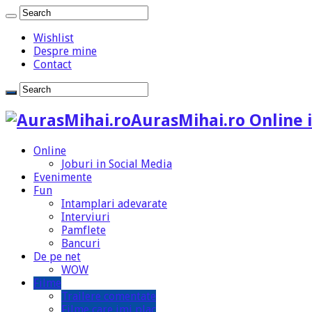
Wishlist
Despre mine
Contact
AurasMihai.ro Online i
Online
Joburi in Social Media
Evenimente
Fun
Intamplari adevarate
Interviuri
Pamflete
Bancuri
De pe net
WOW
Filme
Trailere comentate
Filme care imi plac