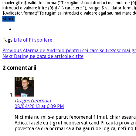
maxlength: $.validator.format("Te rugăm să nu introduci mai mult de {0} 
introduci o valoare între {0} și {1} caractere."), range: $.validator.forma
$.validator.format("Te rugăm să introduci o valoare egal sau mai mare dec
Share
Tags
Life of Pi
spoilere
Previous
Alarma de Android pentru cei care se trezesc mai g
Next
Dating pe baza de articole citite
2 comentarii
Dragos Geornoiu
08/04/2013 at 6:09 PM
Nici mie nu mi s-a parut fenomenal filmul, chiar aseara 
Adica, fazele cu tigrul neobservat cand Pi cauta proviz
povestea sa era normal sa aiba gauri de logica, nefiind f