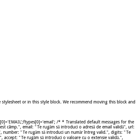
e stylesheet or in this style block. We recommend moving this block and
]='EMAIL';ftypes[0]='email'; /* * Translated default messages for the
st câmp.", email: "Te rugăm să introduci o adresă de email validă", url:
", number: "Te rugăm să introduci un număr întreg valid.", digits: "Te
", accept: "Te rugăm să introduci o valoare cu o extensie validă.",