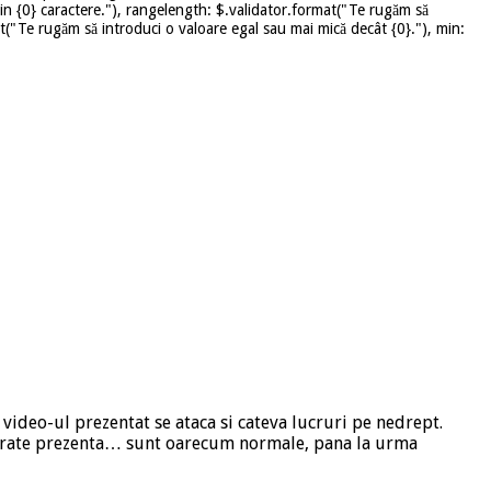
in {0} caractere."), rangelength: $.validator.format("Te rugăm să
mat("Te rugăm să introduci o valoare egal sau mai mică decât {0}."), min:
 video-ul prezentat se ataca si cateva lucruri pe nedrept.
-si arate prezenta… sunt oarecum normale, pana la urma