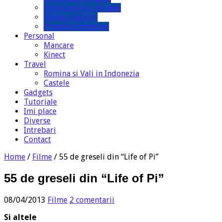
Filme care nu-mi plac
Filme ok si atat
Premiile OscAuras
Personal
Mancare
Kinect
Travel
Romina si Vali in Indonezia
Castele
Gadgets
Tutoriale
Imi place
Diverse
Intrebari
Contact
Home
/
Filme
/
55 de greseli din “Life of Pi”
55 de greseli din “Life of Pi”
08/04/2013
Filme
2 comentarii
Si altele