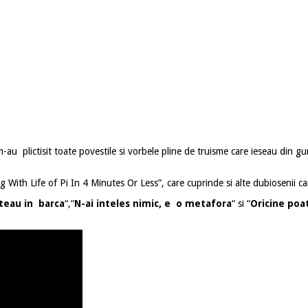
-au plictisit toate povestile si vorbele pline de truisme care ieseau din gu
With Life of Pi In 4 Minutes Or Less”, care cuprinde si alte dubiosenii ca
ateau in barca
“,“
N-ai inteles nimic, e o metafora
“ si “
Oricine poat