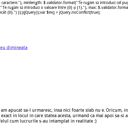
caractere."), minlength: $.validator.format("Te rugăm să introduci cel puț
t("Te rugăm să introduci o valoare între {0} și {1}."), max: $.validator.for
ât {0}.") });}(jQuery));var $mcj = jQuery.noConflict(true);
reu dimineata
am apucat sa-l urmaresc, insa nici foarte slab nu e. Oricum, in
ii exact in locul in care statea acesta, urmand ca mai apoi sa
elul cum lucrurile s-au intamplat in realitate :)