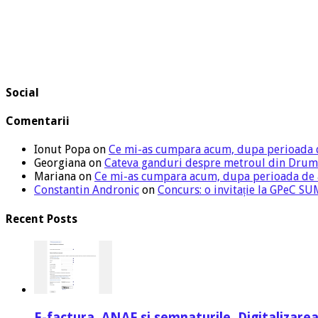
Social
Comentarii
Ionut Popa
on
Ce mi-as cumpara acum, dupa perioada 
Georgiana
on
Cateva ganduri despre metroul din Drum
Mariana
on
Ce mi-as cumpara acum, dupa perioada de
Constantin Andronic
on
Concurs: o invitație la GPeC 
Recent Posts
E-factura, ANAF si semnaturile. Digitalizarea