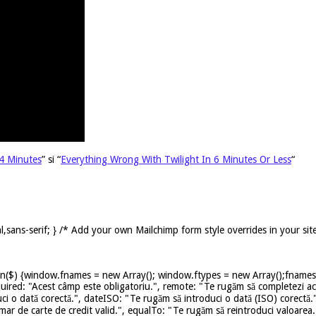
4 Minutes
” si “
Everything Wrong With Twilight In 6 Minutes Or Less
“
,sans-serif; } /* Add your own Mailchimp form style overrides in your sit
on($) {window.fnames = new Array(); window.ftypes = new Array();fnames[0
uired: "Acest câmp este obligatoriu.", remote: "Te rugăm să completezi ace
ci o dată corectă.", dateISO: "Te rugăm să introduci o dată (ISO) corectă.
mar de carte de credit valid.", equalTo: "Te rugăm să reintroduci valoarea.