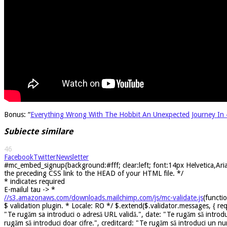
Bonus: “
Everything Wrong With The Hobbit An Unexpected Journey In 
Subiecte similare
46
Facebook
Twitter
Newsletter
#mc_embed_signup{background:#fff; clear:left; font:14px Helvetica,Arial
the preceding CSS link to the HEAD of your HTML file. */
*
indicates required
E-mailul tau ->
*
//s3.amazonaws.com/downloads.mailchimp.com/js/mc-validate.js
(functi
$ validation plugin. * Locale: RO */ $.extend($.validator.messages, { req
"Te rugăm sa introduci o adresă URL validă.", date: "Te rugăm să introdu
rugăm să introduci doar cifre.", creditcard: "Te rugăm să introduci un nu