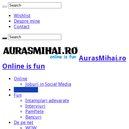
Wishlist
Despre mine
Contact
AurasMihai.ro
Online is fun
Online
Joburi in Social Media
Evenimente
Fun
Intamplari adevarate
Interviuri
Pamflete
Bancuri
De pe net
WOW