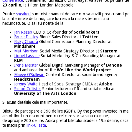
Conference
. Evenimentul dureaza o zi intreaga, va avea loc pe data de
23 aprilie
, la
Hilton London Metropole.
Printre
speakeri
sunt niste oameni de care n-o sa auziti prea curand pe
la conferintele de la noi, care lucreaza la niste site-uri mici si
necunoscute. O sa iau notite de la:
Jan Rezab
CEO & Co-founder of
Socialbakers
Bruce Daisley
Bionic Sales Director at
Twitter
Ricky Chopra
Global Connections Planning Director at
Mindshare
Mat Morrison
Social Media Strategy Director at
Starcom
Lionel Lassalle
Social Marketing & Co-Branding Manager at
KLM
Irene Meister
Global Digital Marketing Manager of
Danone
and ambassador of the
We Like the World project
Maeve O’Sullivan
Content Director at social brand agency
Headstream
Jeremy Waite
Head of Social Strategy EMEA at
Adobe
Simon Collister
Senior lecturer in PR and social media at
University of the Arts London
Si acum detaliile cele mai importante.
Biletul de participare e 390 de lire (GBP). By the power invested in me,
am obtinut un discount pentru cei care vor sa vina cu mine,
de aproape 200 de lire. Adica pretul biletului scade la 195 de lire, daca
te inscrii prin
link-ul asta
.