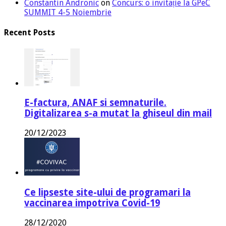
Constantin Andronic
on
Concurs: o invitație la GPeC
SUMMIT 4-5 Noiembrie
Recent Posts
E-factura, ANAF si semnaturile.
Digitalizarea s-a mutat la ghiseul din mail
20/12/2023
Ce lipseste site-ului de programari la
vaccinarea impotriva Covid-19
28/12/2020