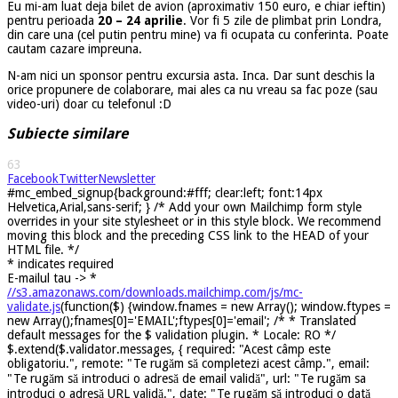
Eu mi-am luat deja bilet de avion (aproximativ 150 euro, e chiar ieftin)
pentru perioada
20 – 24 aprilie
. Vor fi 5 zile de plimbat prin Londra,
din care una (cel putin pentru mine) va fi ocupata cu conferinta. Poate
cautam cazare impreuna.
N-am nici un sponsor pentru excursia asta. Inca. Dar sunt deschis la
orice propunere de colaborare, mai ales ca nu vreau sa fac poze (sau
video-uri) doar cu telefonul :D
Subiecte similare
63
Facebook
Twitter
Newsletter
#mc_embed_signup{background:#fff; clear:left; font:14px
Helvetica,Arial,sans-serif; } /* Add your own Mailchimp form style
overrides in your site stylesheet or in this style block. We recommend
moving this block and the preceding CSS link to the HEAD of your
HTML file. */
*
indicates required
E-mailul tau ->
*
//s3.amazonaws.com/downloads.mailchimp.com/js/mc-
validate.js
(function($) {window.fnames = new Array(); window.ftypes =
new Array();fnames[0]='EMAIL';ftypes[0]='email'; /* * Translated
default messages for the $ validation plugin. * Locale: RO */
$.extend($.validator.messages, { required: "Acest câmp este
obligatoriu.", remote: "Te rugăm să completezi acest câmp.", email:
"Te rugăm să introduci o adresă de email validă", url: "Te rugăm sa
introduci o adresă URL validă.", date: "Te rugăm să introduci o dată