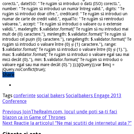
corectă.", dateISO: "Te rugăm să introduci o dată (ISO) corectă.",
number: "Te rugăm să introduci un număr întreg valid.", digits: "Te
rugăm să introduci doar cifre.", creditcard: "Te rugăm să introduci un
numar de carte de credit valid.", equalTo: "Te rugăm să reintroduci
valoarea.", accept: "Te rugăm să introduci o valoare cu o extensie
validă.", maxlength: $.validator.format("Te rugăm să nu introduci mai
mult de {0} caractere."), minlength: $.validator.format("Te rugăm să
introduci cel puțin {0} caractere."), rangelength: $.validator.format("Te
rugăm să introduci o valoare între {0} și {1} caractere."), range:
$.validator.format("Te rugăm să introduci o valoare între {0} și {1}."),
max: $.validator.format("Te rugăm să introduci o valoare egal sau mai
mică decât {0}."), min: $.validator.format("Te rugăm să introduci o
valoare egal sau mai mare decât {0}.") });}(jQuery));var $mcj =
jQuery.noConflict(true);
Share
Tags
conferinte
social bakers
Socialbakers Engage 2013
Conference
Previous
JoinTheRealm.com, locul unde poti sa-ti faci
blazon ca in Game of Thrones
Next
Reactie la articolul “Ne mai scutiti de internetul asta ?”