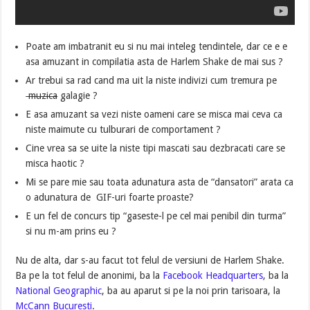
Poate am imbatranit eu si nu mai inteleg tendintele, dar ce e e
asa amuzant in compilatia asta de Harlem Shake de mai sus ?
Ar trebui sa rad cand ma uit la niste indivizi cum tremura pe
muzica
galagie ?
E asa amuzant sa vezi niste oameni care se misca mai ceva ca
niste maimute cu tulburari de comportament ?
Cine vrea sa se uite la niste tipi mascati sau dezbracati care se
misca haotic ?
Mi se pare mie sau toata adunatura asta de “dansatori” arata ca
o adunatura de GIF-uri foarte proaste?
E un fel de concurs tip “gaseste-l pe cel mai penibil din turma”
si nu m-am prins eu ?
Nu de alta, dar s-au facut tot felul de versiuni de Harlem Shake.
Ba pe la tot felul de anonimi, ba la
Facebook Headquarters
, ba la
National Geographic
, ba au aparut si pe la noi prin tarisoara, la
McCann Bucuresti
.