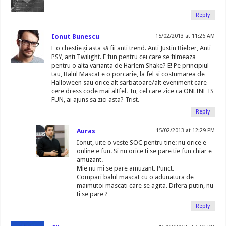
Reply
Ionut Bunescu
15/02/2013 at 11:26 AM
E o chestie și asta să fii anti trend. Anti Justin Bieber, Anti
PSY, anti Twilight. E fun pentru cei care se filmeaza
pentru o alta varianta de Harlem Shake? E! Pe principiul
tau, Balul Mascat e o porcarie, la fel si costumarea de
Halloween sau orice alt sarbatoare/alt eveniment care
cere dress code mai altfel. Tu, cel care zice ca ONLINE IS
FUN, ai ajuns sa zici asta? Trist.
Reply
Auras
15/02/2013 at 12:29 PM
Ionut, uite o veste SOC pentru tine: nu orice e
online e fun. Si nu orice ti se pare tie fun chiar e
amuzant.
Mie nu mi se pare amuzant. Punct.
Compari balul mascat cu o adunatura de
maimutoi mascati care se agita. Difera putin, nu
ti se pare ?
Reply