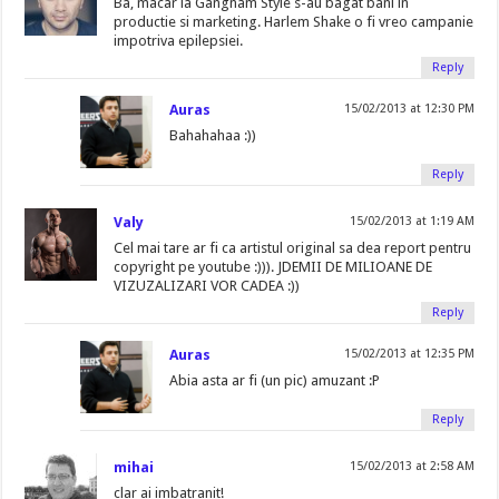
Ba, macar la Gangnam Style s-au bagat bani in
productie si marketing. Harlem Shake o fi vreo campanie
impotriva epilepsiei.
Reply
Auras
15/02/2013 at 12:30 PM
Bahahahaa :))
Reply
Valy
15/02/2013 at 1:19 AM
Cel mai tare ar fi ca artistul original sa dea report pentru
copyright pe youtube :))). JDEMII DE MILIOANE DE
VIZUZALIZARI VOR CADEA :))
Reply
Auras
15/02/2013 at 12:35 PM
Abia asta ar fi (un pic) amuzant :P
Reply
mihai
15/02/2013 at 2:58 AM
clar ai imbatranit!