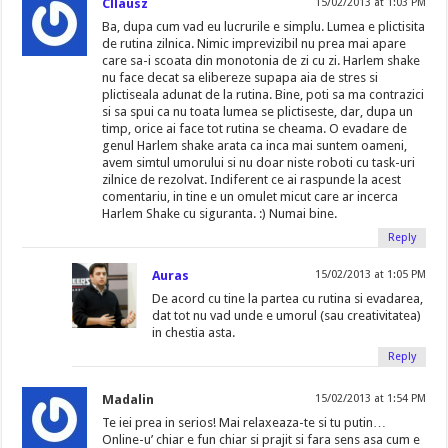
Cllausz
15/02/2013 at 1:03 PM
Ba, dupa cum vad eu lucrurile e simplu. Lumea e plictisita
de rutina zilnica. Nimic imprevizibil nu prea mai apare
care sa-i scoata din monotonia de zi cu zi. Harlem shake
nu face decat sa elibereze supapa aia de stres si
plictiseala adunat de la rutina. Bine, poti sa ma contrazici
si sa spui ca nu toata lumea se plictiseste, dar, dupa un
timp, orice ai face tot rutina se cheama. O evadare de
genul Harlem shake arata ca inca mai suntem oameni,
avem simtul umorului si nu doar niste roboti cu task-uri
zilnice de rezolvat. Indiferent ce ai raspunde la acest
comentariu, in tine e un omulet micut care ar incerca
Harlem Shake cu siguranta. :) Numai bine.
Reply
Auras
15/02/2013 at 1:05 PM
De acord cu tine la partea cu rutina si evadarea,
dat tot nu vad unde e umorul (sau creativitatea)
in chestia asta.
Reply
Madalin
15/02/2013 at 1:54 PM
Te iei prea in serios! Mai relaxeaza-te si tu putin…
Online-u’ chiar e fun chiar si prajit si fara sens asa cum e