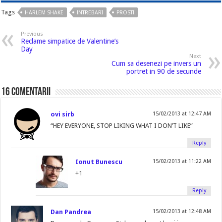
Tags
HARLEM SHAKE
INTREBARI
PROSTI
Previous
Reclame simpatice de Valentine’s
Day
Next
Cum sa desenezi pe invers un
portret in 90 de secunde
16 comentarii
ovi sirb
15/02/2013 at 12:47 AM
“HEY EVERYONE, STOP LIKING WHAT I DON’T LIKE”
Reply
Ionut Bunescu
15/02/2013 at 11:22 AM
+1
Reply
Dan Pandrea
15/02/2013 at 12:48 AM