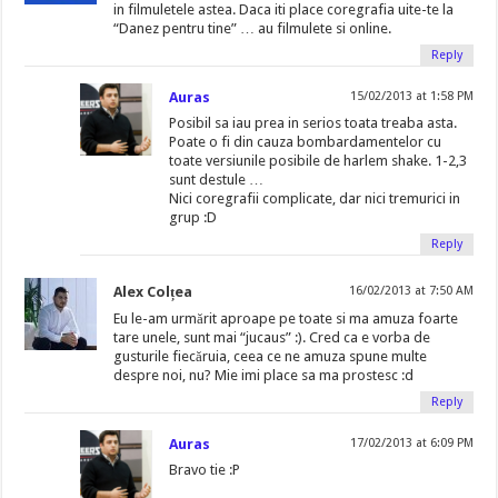
in filmuletele astea. Daca iti place coregrafia uite-te la
“Danez pentru tine” … au filmulete si online.
Reply
Auras
15/02/2013 at 1:58 PM
Posibil sa iau prea in serios toata treaba asta.
Poate o fi din cauza bombardamentelor cu
toate versiunile posibile de harlem shake. 1-2,3
sunt destule …
Nici coregrafii complicate, dar nici tremurici in
grup :D
Reply
Alex Colțea
16/02/2013 at 7:50 AM
Eu le-am urmărit aproape pe toate si ma amuza foarte
tare unele, sunt mai “jucaus” :). Cred ca e vorba de
gusturile fiecăruia, ceea ce ne amuza spune multe
despre noi, nu? Mie imi place sa ma prostesc :d
Reply
Auras
17/02/2013 at 6:09 PM
Bravo tie :P