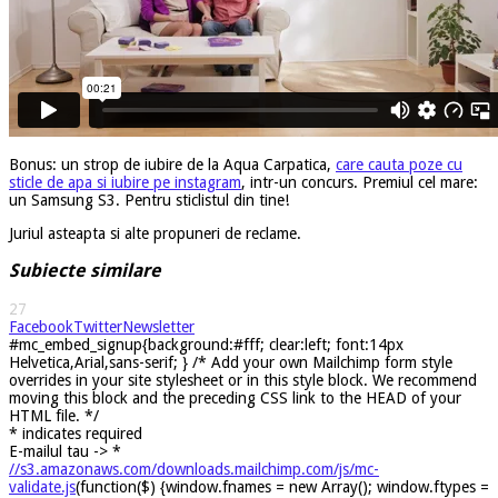
Bonus: un strop de iubire de la Aqua Carpatica,
care cauta poze cu
sticle de apa si iubire pe instagram
, intr-un concurs. Premiul cel mare:
un Samsung S3. Pentru sticlistul din tine!
Juriul asteapta si alte propuneri de reclame.
Subiecte similare
27
Facebook
Twitter
Newsletter
#mc_embed_signup{background:#fff; clear:left; font:14px
Helvetica,Arial,sans-serif; } /* Add your own Mailchimp form style
overrides in your site stylesheet or in this style block. We recommend
moving this block and the preceding CSS link to the HEAD of your
HTML file. */
*
indicates required
E-mailul tau ->
*
//s3.amazonaws.com/downloads.mailchimp.com/js/mc-
validate.js
(function($) {window.fnames = new Array(); window.ftypes =