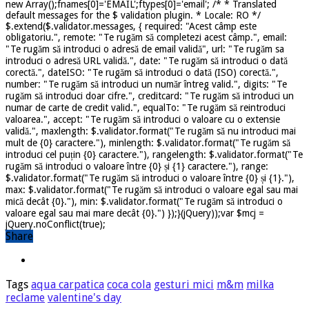
new Array();fnames[0]='EMAIL';ftypes[0]='email'; /* * Translated
default messages for the $ validation plugin. * Locale: RO */
$.extend($.validator.messages, { required: "Acest câmp este
obligatoriu.", remote: "Te rugăm să completezi acest câmp.", email:
"Te rugăm să introduci o adresă de email validă", url: "Te rugăm sa
introduci o adresă URL validă.", date: "Te rugăm să introduci o dată
corectă.", dateISO: "Te rugăm să introduci o dată (ISO) corectă.",
number: "Te rugăm să introduci un număr întreg valid.", digits: "Te
rugăm să introduci doar cifre.", creditcard: "Te rugăm să introduci un
numar de carte de credit valid.", equalTo: "Te rugăm să reintroduci
valoarea.", accept: "Te rugăm să introduci o valoare cu o extensie
validă.", maxlength: $.validator.format("Te rugăm să nu introduci mai
mult de {0} caractere."), minlength: $.validator.format("Te rugăm să
introduci cel puțin {0} caractere."), rangelength: $.validator.format("Te
rugăm să introduci o valoare între {0} și {1} caractere."), range:
$.validator.format("Te rugăm să introduci o valoare între {0} și {1}."),
max: $.validator.format("Te rugăm să introduci o valoare egal sau mai
mică decât {0}."), min: $.validator.format("Te rugăm să introduci o
valoare egal sau mai mare decât {0}.") });}(jQuery));var $mcj =
jQuery.noConflict(true);
Share
Tags
aqua carpatica
coca cola
gesturi mici
m&m
milka
reclame
valentine's day