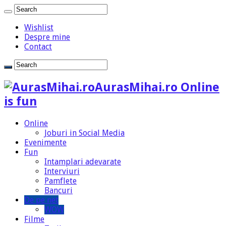
Wishlist
Despre mine
Contact
AurasMihai.ro Online
is fun
Online
Joburi in Social Media
Evenimente
Fun
Intamplari adevarate
Interviuri
Pamflete
Bancuri
De pe net
WOW
Filme