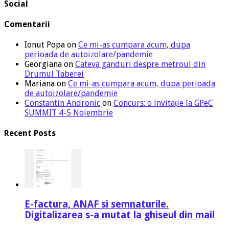
Social
Comentarii
Ionut Popa
on
Ce mi-as cumpara acum, dupa
perioada de autoizolare/pandemie
Georgiana
on
Cateva ganduri despre metroul din
Drumul Taberei
Mariana
on
Ce mi-as cumpara acum, dupa perioada
de autoizolare/pandemie
Constantin Andronic
on
Concurs: o invitație la GPeC
SUMMIT 4-5 Noiembrie
Recent Posts
E-factura, ANAF si semnaturile.
Digitalizarea s-a mutat la ghiseul din mail