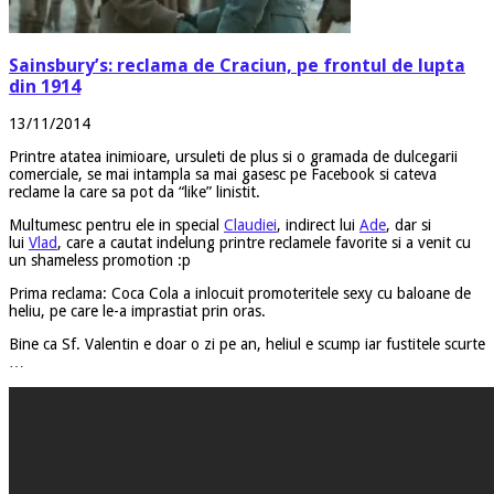
Sainsbury’s: reclama de Craciun, pe frontul de lupta
din 1914
13/11/2014
Printre atatea inimioare, ursuleti de plus si o gramada de dulcegarii
comerciale, se mai intampla sa mai gasesc pe Facebook si cateva
reclame la care sa pot da “like” linistit.
Multumesc pentru ele in special
Claudiei
, indirect lui
Ade
, dar si
lui
Vlad
, care a cautat indelung printre reclamele favorite si a venit cu
un shameless promotion :p
Prima reclama: Coca Cola a inlocuit promoteritele sexy cu baloane de
heliu, pe care le-a imprastiat prin oras.
Bine ca Sf. Valentin e doar o zi pe an, heliul e scump iar fustitele scurte
…