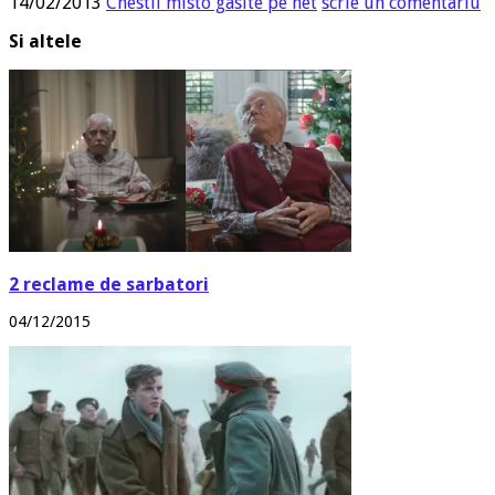
14/02/2013
Chestii misto gasite pe net
scrie un comentariu
Si altele
2 reclame de sarbatori
04/12/2015