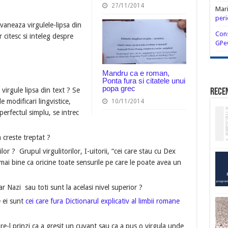
27/11/2014
Mar
peri
aneaza virgulele-lipsa din
Cons
 citesc si inteleg despre
GPe
Mandru ca e roman,
Ponta fura si citatele unui
popa grec
virgule lipsa din text ? Se
Rece
 modificari lingvistice,
10/11/2014
perfectul simplu, se intrec
 creste treptat ?
lor ? Grupul virgulitorilor, I-uitorii, “cei care stau cu Dex
 mai bine ca oricine toate sensurile pe care le poate avea un
ar Nazi sau toti sunt la acelasi nivel superior ?
e ei sunt
cei care fura Dictionarul explicativ al limbii romane
-l prinzi ca a gresit un cuvant sau ca a pus o virgula unde