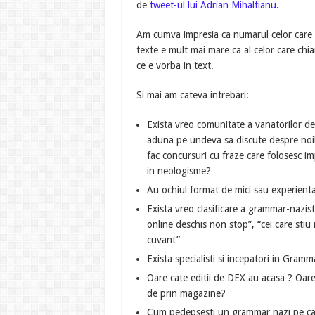
de
tweet-ul lui Adrian Mihaltianu
.
Am cumva impresia ca numarul celor care v
texte e mult mai mare ca al celor care chiar
ce e vorba in text.
Si mai am cateva intrebari:
Exista vreo comunitate a vanatorilor de 
aduna pe undeva sa discute despre noile
fac concursuri cu fraze care folosesc im
in neologisme?
Au ochiul format de mici sau experienta
Exista vreo clasificare a grammar-nazisti
online deschis non stop”, “cei care stiu
cuvant”
Exista specialisti si incepatori in Gramm
Oare cate editii de DEX au acasa ? Oar
de prin magazine?
Cum pedepsesti un grammar nazi pe care