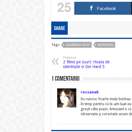
25
Facebook
Share
Tags
GRAMMAR NAZI
INTREBARI
Previous
2 filme pe scurt: Hoata de
identitate si Die Hard 5
1 comentariu
rocsanab
Eu cunosc foarte mulți bărbați 
în timp pentru că le-am luat eu 
greșit câte puțin. Amuzant e că
observate și corectate acum de