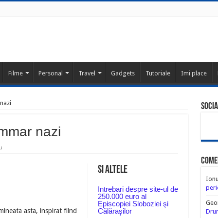
Filme
Personal
Travel
Gadgets
Tutoriale
Imi place
nazi
Socia
ammar nazi
u
Come
Si altele
Ion
peri
Intrebari despre site-ul de
250.000 euro al
Geo
Episcopiei Sloboziei şi
mineata asta, inspirat fiind
Călăraşilor
Drum