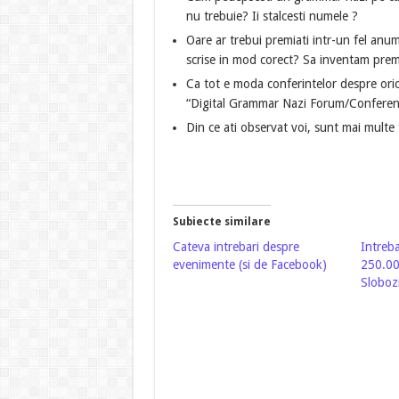
nu trebuie? Ii stalcesti numele ?
Oare ar trebui premiati intr-un fel anum
scrise in mod corect? Sa inventam prem
Ca tot e moda conferintelor despre ori
“Digital Grammar Nazi Forum/Conferen
Din ce ati observat voi, sunt mai multe
Subiecte similare
Cateva intrebari despre
Intreba
evenimente (si de Facebook)
250.00
Slobozi