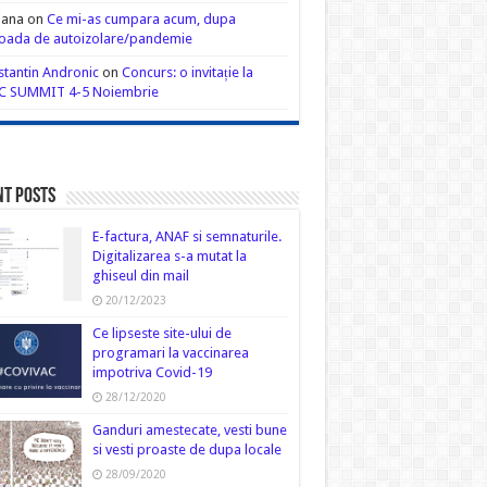
iana
on
Ce mi-as cumpara acum, dupa
oada de autoizolare/pandemie
tantin Andronic
on
Concurs: o invitație la
C SUMMIT 4-5 Noiembrie
nt Posts
E-factura, ANAF si semnaturile.
Digitalizarea s-a mutat la
ghiseul din mail
20/12/2023
Ce lipseste site-ului de
programari la vaccinarea
impotriva Covid-19
28/12/2020
Ganduri amestecate, vesti bune
si vesti proaste de dupa locale
28/09/2020