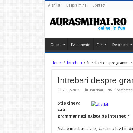
Wishlist
Despre mine
Contact
Online
Evenimente
Fun
De pe net
Home
/
Intrebari
/
Intrebari despre grammar 
Intrebari despre gr
20/02/2013
Intrebari
1 comentari
Stie cineva
cati
grammar nazi exista pe internet ?
Asta e intrebarea zilei, care m-a lovit in di