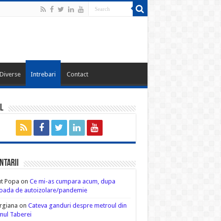
Diverse
Intrebari
Contact
l
ntarii
ut Popa
on
Ce mi-as cumpara acum, dupa
oada de autoizolare/pandemie
rgiana
on
Cateva ganduri despre metroul din
ul Taberei