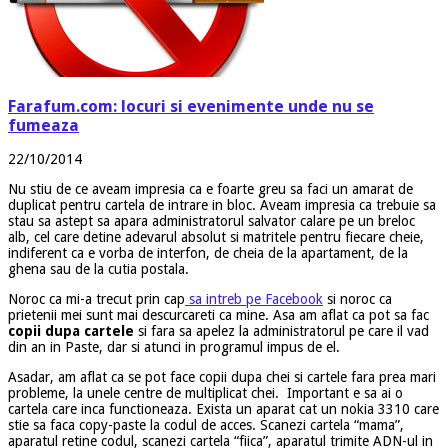
Farafum.com: locuri si evenimente unde nu se
fumeaza
22/10/2014
Nu stiu de ce aveam impresia ca e foarte greu sa faci un amarat de
duplicat pentru cartela de intrare in bloc. Aveam impresia ca trebuie sa
stau sa astept sa apara administratorul salvator calare pe un breloc
alb, cel care detine adevarul absolut si matritele pentru fiecare cheie,
indiferent ca e vorba de interfon, de cheia de la apartament, de la
ghena sau de la cutia postala.
Noroc ca mi-a trecut prin cap
sa intreb pe Facebook
si noroc ca
prietenii mei sunt mai descurcareti ca mine. Asa am aflat ca pot sa fac
copii dupa cartele
si fara sa apelez la administratorul pe care il vad
din an in Paste, dar si atunci in programul impus de el.
Asadar, am aflat ca se pot face copii dupa chei si cartele fara prea mari
probleme, la unele centre de multiplicat chei. Important e sa ai o
cartela care inca functioneaza. Exista un aparat cat un nokia 3310 care
stie sa faca copy-paste la codul de acces. Scanezi cartela “mama”,
aparatul retine codul, scanezi cartela “fiica”, aparatul trimite ADN-ul in