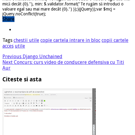
mică decât {0}."), min: $.validator.format("Te rugăm să introduci o
valoare egal sau mai mare decât {0}.") });}(jQuery));var $mcj =
jQuery.noConflict(true);
Share
Tags
chestii utile
copie cartela intrare in bloc
copii cartele
acces
utile
Previous
Django Unchained
Next
Concurs: curs video de conducere defensiva cu Titi
Aur
Citeste si asta