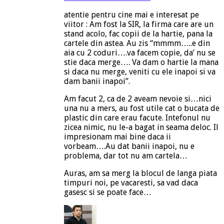
atentie pentru cine mai e interesat pe
viitor : Am fost la SIR, la firma care are un
stand acolo, fac copii de la hartie, pana la
cartele din astea. Au zis “mmmm…..e din
aia cu 2 coduri….va facem copie, da’ nu se
stie daca merge…. Va dam o hartie la mana
si daca nu merge, veniti cu ele inapoi si va
dam banii inapoi”.
Am facut 2, ca de 2 aveam nevoie si…nici
una nu a mers, au fost utile cat o bucata de
plastic din care erau facute. Intefonul nu
zicea nimic, nu le-a bagat in seama deloc. Il
impresionam mai bine daca ii
vorbeam….Au dat banii inapoi, nu e
problema, dar tot nu am cartela…
Auras, am sa merg la blocul de langa piata
timpuri noi, pe vacaresti, sa vad daca
gasesc si se poate face…