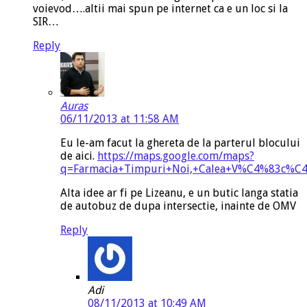
voievod….altii mai spun pe internet ca e un loc si la
SIR…
Reply
Auras
06/11/2013 at 11:58 AM
Eu le-am facut la ghereta de la parterul blocului
de aici.
https://maps.google.com/maps?
q=Farmacia+Timpuri+Noi,+Calea+V%C4%83c%C4%
Alta idee ar fi pe Lizeanu, e un butic langa statia
de autobuz de dupa intersectie, inainte de OMV
Reply
Adi
08/11/2013 at 10:49 AM