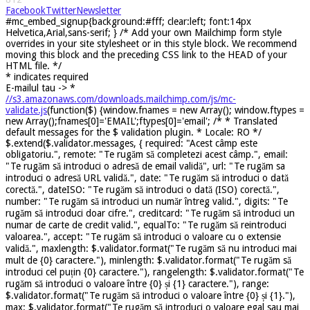
Facebook
Twitter
Newsletter
#mc_embed_signup{background:#fff; clear:left; font:14px
Helvetica,Arial,sans-serif; } /* Add your own Mailchimp form style
overrides in your site stylesheet or in this style block. We recommend
moving this block and the preceding CSS link to the HEAD of your
HTML file. */
*
indicates required
E-mailul tau ->
*
//s3.amazonaws.com/downloads.mailchimp.com/js/mc-
validate.js
(function($) {window.fnames = new Array(); window.ftypes =
new Array();fnames[0]='EMAIL';ftypes[0]='email'; /* * Translated
default messages for the $ validation plugin. * Locale: RO */
$.extend($.validator.messages, { required: "Acest câmp este
obligatoriu.", remote: "Te rugăm să completezi acest câmp.", email:
"Te rugăm să introduci o adresă de email validă", url: "Te rugăm sa
introduci o adresă URL validă.", date: "Te rugăm să introduci o dată
corectă.", dateISO: "Te rugăm să introduci o dată (ISO) corectă.",
number: "Te rugăm să introduci un număr întreg valid.", digits: "Te
rugăm să introduci doar cifre.", creditcard: "Te rugăm să introduci un
numar de carte de credit valid.", equalTo: "Te rugăm să reintroduci
valoarea.", accept: "Te rugăm să introduci o valoare cu o extensie
validă.", maxlength: $.validator.format("Te rugăm să nu introduci mai
mult de {0} caractere."), minlength: $.validator.format("Te rugăm să
introduci cel puțin {0} caractere."), rangelength: $.validator.format("Te
rugăm să introduci o valoare între {0} și {1} caractere."), range:
$.validator.format("Te rugăm să introduci o valoare între {0} și {1}."),
max: $.validator.format("Te rugăm să introduci o valoare egal sau mai