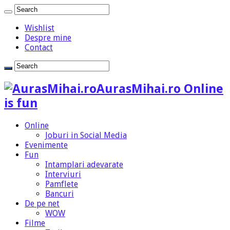
Wishlist
Despre mine
Contact
AurasMihai.ro Online
is fun
Online
Joburi in Social Media
Evenimente
Fun
Intamplari adevarate
Interviuri
Pamflete
Bancuri
De pe net
WOW
Filme