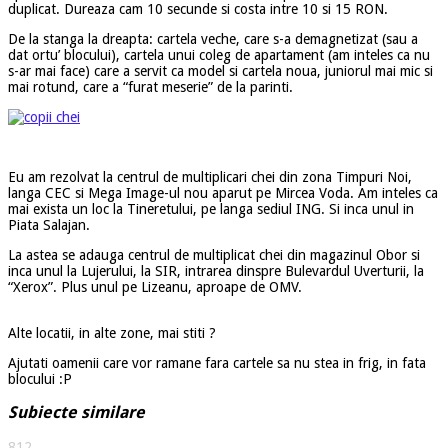
duplicat. Dureaza cam 10 secunde si costa intre 10 si 15 RON.
De la stanga la dreapta: cartela veche, care s-a demagnetizat (sau a
dat ortu’ blocului), cartela unui coleg de apartament (am inteles ca nu
s-ar mai face) care a servit ca model si cartela noua, juniorul mai mic si
mai rotund, care a “furat meserie” de la parinti.
Eu am rezolvat la centrul de multiplicari chei din zona Timpuri Noi,
langa CEC si Mega Image-ul nou aparut pe Mircea Voda. Am inteles ca
mai exista un loc la Tineretului, pe langa sediul ING. Si inca unul in
Piata Salajan.
La astea se adauga centrul de multiplicat chei din magazinul Obor si
inca unul la Lujerului, la SIR, intrarea dinspre Bulevardul Uverturii, la
“Xerox”. Plus unul pe Lizeanu, aproape de OMV.
Alte locatii, in alte zone, mai stiti ?
Ajutati oamenii care vor ramane fara cartele sa nu stea in frig, in fata
blocului :P
Subiecte similare
812