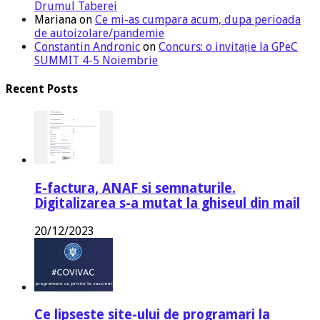
Drumul Taberei
Mariana
on
Ce mi-as cumpara acum, dupa perioada
de autoizolare/pandemie
Constantin Andronic
on
Concurs: o invitație la GPeC
SUMMIT 4-5 Noiembrie
Recent Posts
E-factura, ANAF si semnaturile.
Digitalizarea s-a mutat la ghiseul din mail
20/12/2023
Ce lipseste site-ului de programari la