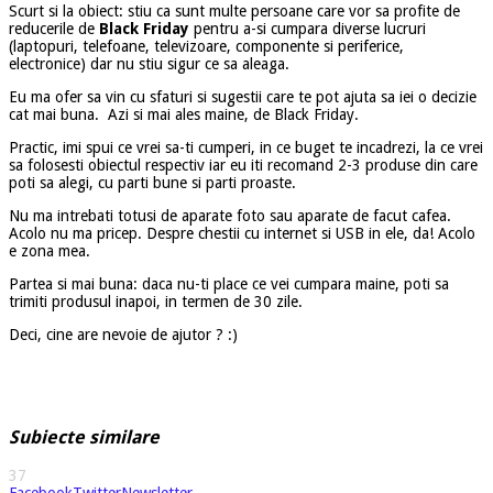
Scurt si la obiect: stiu ca sunt multe persoane care vor sa profite de
reducerile de
Black Friday
pentru a-si cumpara diverse lucruri
(laptopuri, telefoane, televizoare, componente si periferice,
electronice) dar nu stiu sigur ce sa aleaga.
Eu ma ofer sa vin cu sfaturi si sugestii care te pot ajuta sa iei o decizie
cat mai buna. Azi si mai ales maine, de Black Friday.
Practic, imi spui ce vrei sa-ti cumperi, in ce buget te incadrezi, la ce vrei
sa folosesti obiectul respectiv iar eu iti recomand 2-3 produse din care
poti sa alegi, cu parti bune si parti proaste.
Nu ma intrebati totusi de aparate foto sau aparate de facut cafea.
Acolo nu ma pricep. Despre chestii cu internet si USB in ele, da! Acolo
e zona mea.
Partea si mai buna: daca nu-ti place ce vei cumpara maine, poti sa
trimiti produsul inapoi, in termen de 30 zile.
Deci, cine are nevoie de ajutor ? :)
Subiecte similare
37
Facebook
Twitter
Newsletter