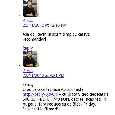
Auras
22/11/2012 at 12:15 PM
Asa da. Revin in scurt timp cu cateva
recomandari
Reply
Auras
22/11/2012 at 4:21 PM
Salut,
Cred ca o sa-ti placa Asus-ul asta –
http://bit.ly/QcvCjc
– cu placa video dedicata si
500 GB HDD. E 1749 RON, deci te incadrezi in
buget si fara reducerea de Black Friday.
Sa tot tai la filme :P