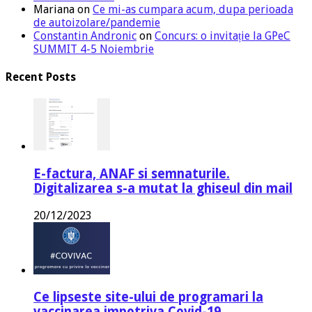
Mariana
on
Ce mi-as cumpara acum, dupa perioada
de autoizolare/pandemie
Constantin Andronic
on
Concurs: o invitație la GPeC
SUMMIT 4-5 Noiembrie
Recent Posts
E-factura, ANAF si semnaturile.
Digitalizarea s-a mutat la ghiseul din mail
20/12/2023
Ce lipseste site-ului de programari la
vaccinarea impotriva Covid-19