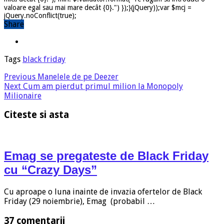
valoare egal sau mai mare decât {0}.") });}(jQuery));var $mcj =
jQuery.noConflict(true);
Share
Tags
black friday
Previous
Manelele de pe Deezer
Next
Cum am pierdut primul milion la Monopoly
Milionaire
Citeste si asta
Emag se pregateste de Black Friday
cu “Crazy Days”
Cu aproape o luna inainte de invazia ofertelor de Black
Friday (29 noiembrie), Emag (probabil …
37 comentarii