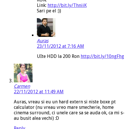
Link:
http://bit.ly/ThniiK
Sari pe el :))
Auras
23/11/2012 at 7:16 AM
UIte HDD la 200 Ron
http://bit.ly/10ngFhg
Carmen
22/11/2012 at 11:49 AM
Auras, vreau si eu un hard extern si niste boxe pt
calculator (nu vreau vreo mare smecherie, home
cinema surround, ci unele care sa se auda ok, ca mi s-
au busit alea vechi) :D
Reply