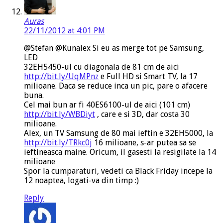
Auras
22/11/2012 at 4:01 PM
@Stefan @Kunalex Si eu as merge tot pe Samsung,
LED
32EH5450-ul cu diagonala de 81 cm de aici
http://bit.ly/UqMPnz
e Full HD si Smart TV, la 17
milioane. Daca se reduce inca un pic, pare o afacere
buna.
Cel mai bun ar fi 40ES6100-ul de aici (101 cm)
http://bit.ly/WBDiyt
, care e si 3D, dar costa 30
milioane.
Alex, un TV Samsung de 80 mai ieftin e 32EH5000, la
http://bit.ly/TRkc0j
16 milioane, s-ar putea sa se
ieftineasca maine. Oricum, il gasesti la resigilate la 14
milioane
Spor la cumparaturi, vedeti ca Black Friday incepe la
12 noaptea, logati-va din timp :)
Reply