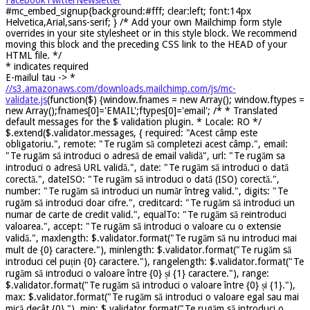
#mc_embed_signup{background:#fff; clear:left; font:14px
Helvetica,Arial,sans-serif; } /* Add your own Mailchimp form style
overrides in your site stylesheet or in this style block. We recommend
moving this block and the preceding CSS link to the HEAD of your
HTML file. */
*
indicates required
E-mailul tau ->
*
//s3.amazonaws.com/downloads.mailchimp.com/js/mc-
validate.js
(function($) {window.fnames = new Array(); window.ftypes =
new Array();fnames[0]='EMAIL';ftypes[0]='email'; /* * Translated
default messages for the $ validation plugin. * Locale: RO */
$.extend($.validator.messages, { required: "Acest câmp este
obligatoriu.", remote: "Te rugăm să completezi acest câmp.", email:
"Te rugăm să introduci o adresă de email validă", url: "Te rugăm sa
introduci o adresă URL validă.", date: "Te rugăm să introduci o dată
corectă.", dateISO: "Te rugăm să introduci o dată (ISO) corectă.",
number: "Te rugăm să introduci un număr întreg valid.", digits: "Te
rugăm să introduci doar cifre.", creditcard: "Te rugăm să introduci un
numar de carte de credit valid.", equalTo: "Te rugăm să reintroduci
valoarea.", accept: "Te rugăm să introduci o valoare cu o extensie
validă.", maxlength: $.validator.format("Te rugăm să nu introduci mai
mult de {0} caractere."), minlength: $.validator.format("Te rugăm să
introduci cel puțin {0} caractere."), rangelength: $.validator.format("Te
rugăm să introduci o valoare între {0} și {1} caractere."), range:
$.validator.format("Te rugăm să introduci o valoare între {0} și {1}."),
max: $.validator.format("Te rugăm să introduci o valoare egal sau mai
mică decât {0}."), min: $.validator.format("Te rugăm să introduci o