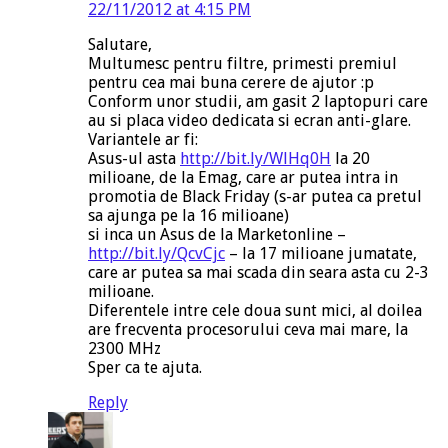
22/11/2012 at 4:15 PM
Salutare,
Multumesc pentru filtre, primesti premiul
pentru cea mai buna cerere de ajutor :p
Conform unor studii, am gasit 2 laptopuri care
au si placa video dedicata si ecran anti-glare.
Variantele ar fi:
Asus-ul asta
http://bit.ly/WlHq0H
la 20
milioane, de la Emag, care ar putea intra in
promotia de Black Friday (s-ar putea ca pretul
sa ajunga pe la 16 milioane)
si inca un Asus de la Marketonline –
http://bit.ly/QcvCjc
– la 17 milioane jumatate,
care ar putea sa mai scada din seara asta cu 2-3
milioane.
Diferentele intre cele doua sunt mici, al doilea
are frecventa procesorului ceva mai mare, la
2300 MHz
Sper ca te ajuta.
Reply