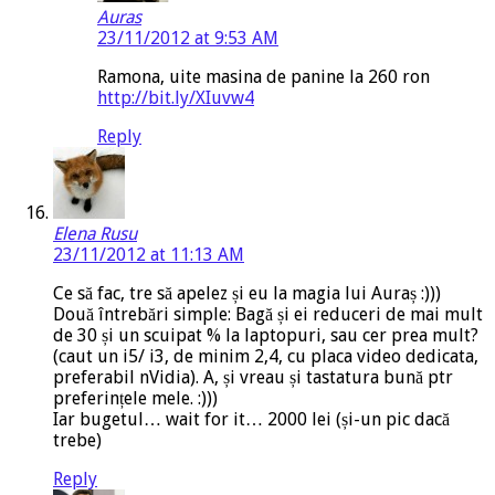
Auras
23/11/2012 at 9:53 AM
Ramona, uite masina de panine la 260 ron
http://bit.ly/XIuvw4
Reply
Elena Rusu
23/11/2012 at 11:13 AM
Ce să fac, tre să apelez și eu la magia lui Auraș :)))
Două întrebări simple: Bagă și ei reduceri de mai mult
de 30 și un scuipat % la laptopuri, sau cer prea mult?
(caut un i5/ i3, de minim 2,4, cu placa video dedicata,
preferabil nVidia). A, și vreau și tastatura bună ptr
preferințele mele. :)))
Iar bugetul… wait for it… 2000 lei (și-un pic dacă
trebe)
Reply