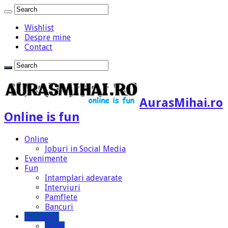
Wishlist
Despre mine
Contact
AurasMihai.ro
Online is fun
Online
Joburi in Social Media
Evenimente
Fun
Intamplari adevarate
Interviuri
Pamflete
Bancuri
De pe net
WOW