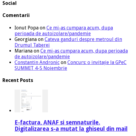
Social
Comentarii
Ionut Popa
on
Ce mi-as cumpara acum, dupa
perioada de autoizolare/pandemie
Georgiana
on
Cateva ganduri despre metroul din
Drumul Taberei
Mariana
on
Ce mi-as cumpara acum, dupa perioada
de autoizolare/pandemie
Constantin Andronic
on
Concurs: o invitație la GPeC
SUMMIT 4-5 Noiembrie
Recent Posts
E-factura, ANAF si semnaturile.
Digitalizarea s-a mutat la ghiseul din mail