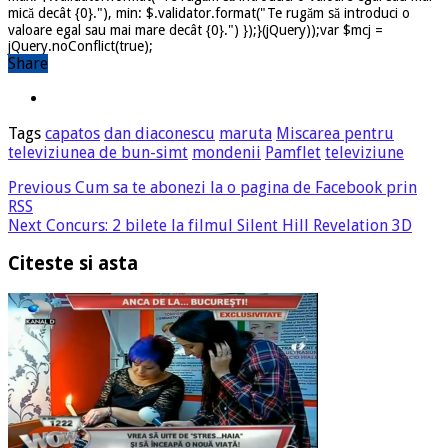
mică decât {0}."), min: $.validator.format("Te rugăm să introduci o
valoare egal sau mai mare decât {0}.") });}(jQuery));var $mcj =
jQuery.noConflict(true);
Share
Tags
capatos
dan diaconescu
maruta
Miscarea pentru
televiziunea de bun-simt
mondenii
Pamflet
televiziune
Previous
Cum sa te abonezi la o pagina de Facebook prin
RSS
Next
Concurs: 2 bilete la filmul Silent Hill Revelation 3D
Citeste si asta