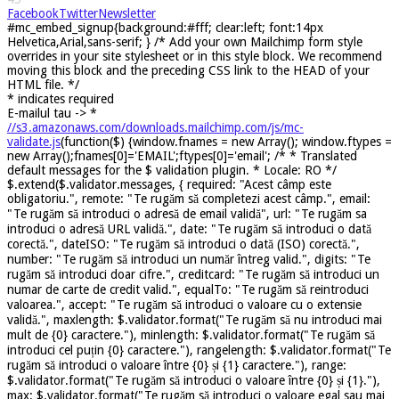
Facebook
Twitter
Newsletter
#mc_embed_signup{background:#fff; clear:left; font:14px
Helvetica,Arial,sans-serif; } /* Add your own Mailchimp form style
overrides in your site stylesheet or in this style block. We recommend
moving this block and the preceding CSS link to the HEAD of your
HTML file. */
*
indicates required
E-mailul tau ->
*
//s3.amazonaws.com/downloads.mailchimp.com/js/mc-
validate.js
(function($) {window.fnames = new Array(); window.ftypes =
new Array();fnames[0]='EMAIL';ftypes[0]='email'; /* * Translated
default messages for the $ validation plugin. * Locale: RO */
$.extend($.validator.messages, { required: "Acest câmp este
obligatoriu.", remote: "Te rugăm să completezi acest câmp.", email:
"Te rugăm să introduci o adresă de email validă", url: "Te rugăm sa
introduci o adresă URL validă.", date: "Te rugăm să introduci o dată
corectă.", dateISO: "Te rugăm să introduci o dată (ISO) corectă.",
number: "Te rugăm să introduci un număr întreg valid.", digits: "Te
rugăm să introduci doar cifre.", creditcard: "Te rugăm să introduci un
numar de carte de credit valid.", equalTo: "Te rugăm să reintroduci
valoarea.", accept: "Te rugăm să introduci o valoare cu o extensie
validă.", maxlength: $.validator.format("Te rugăm să nu introduci mai
mult de {0} caractere."), minlength: $.validator.format("Te rugăm să
introduci cel puțin {0} caractere."), rangelength: $.validator.format("Te
rugăm să introduci o valoare între {0} și {1} caractere."), range:
$.validator.format("Te rugăm să introduci o valoare între {0} și {1}."),
max: $.validator.format("Te rugăm să introduci o valoare egal sau mai