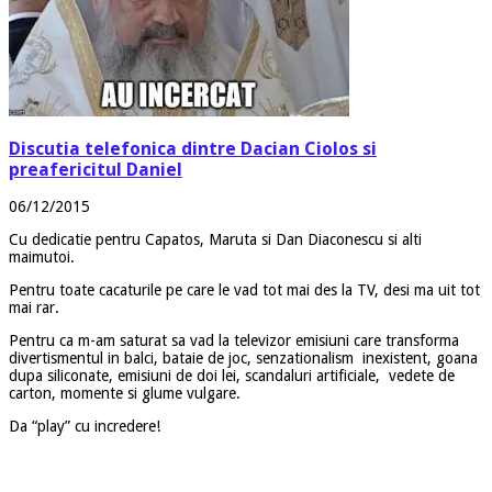
Discutia telefonica dintre Dacian Ciolos si
preafericitul Daniel
06/12/2015
Cu dedicatie pentru Capatos, Maruta si Dan Diaconescu si alti
maimutoi.
Pentru toate cacaturile pe care le vad tot mai des la TV, desi ma uit tot
mai rar.
Pentru ca m-am saturat sa vad la televizor emisiuni care transforma
divertismentul in balci, bataie de joc, senzationalism inexistent, goana
dupa siliconate, emisiuni de doi lei, scandaluri artificiale, vedete de
carton, momente si glume vulgare.
Da “play” cu incredere!