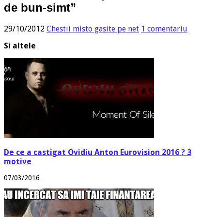
de bun-simt”
29/10/2012
Chestii misto gasite pe net
1 comentariu
Si altele
De ce a castigat Ovidiu Anton Eurovision 2016 ? 3
motive
07/03/2016