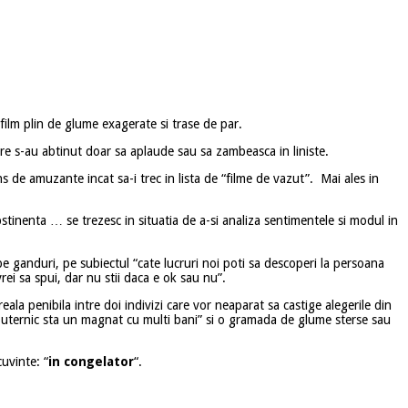
n film plin de glume exagerate si trase de par.
 care s-au abtinut doar sa aplaude sau sa zambeasca in liniste.
s de amuzante incat sa-i trec in lista de “filme de vazut”. Mai ales in
tinenta … se trezesc in situatia de a-si analiza sentimentele si modul in
pe ganduri, pe subiectul “cate lucruri noi poti sa descoperi la persoana
rei sa spui, dar nu stii daca e ok sau nu”.
la penibila intre doi indivizi care vor neaparat sa castige alegerile din
an puternic sta un magnat cu multi bani” si o gramada de glume sterse sau
uvinte: “
in congelator
“.