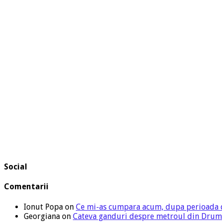
Social
Comentarii
Ionut Popa
on
Ce mi-as cumpara acum, dupa perioada 
Georgiana
on
Cateva ganduri despre metroul din Drum