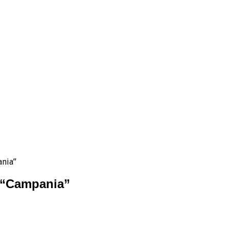
ania”
i “Campania”