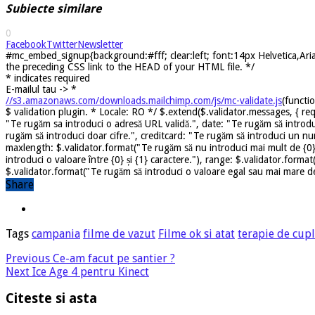
Subiecte similare
0
Facebook
Twitter
Newsletter
#mc_embed_signup{background:#fff; clear:left; font:14px Helvetica,Arial
the preceding CSS link to the HEAD of your HTML file. */
*
indicates required
E-mailul tau ->
*
//s3.amazonaws.com/downloads.mailchimp.com/js/mc-validate.js
(functi
$ validation plugin. * Locale: RO */ $.extend($.validator.messages, { req
"Te rugăm sa introduci o adresă URL validă.", date: "Te rugăm să introdu
rugăm să introduci doar cifre.", creditcard: "Te rugăm să introduci un nu
maxlength: $.validator.format("Te rugăm să nu introduci mai mult de {0} 
introduci o valoare între {0} și {1} caractere."), range: $.validator.forma
$.validator.format("Te rugăm să introduci o valoare egal sau mai mare dec
Share
Tags
campania
filme de vazut
Filme ok si atat
terapie de cup
Previous
Ce-am facut pe santier ?
Next
Ice Age 4 pentru Kinect
Citeste si asta