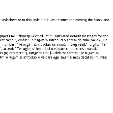
e stylesheet or in this style block. We recommend moving this block and
]='EMAIL';ftypes[0]='email'; /* * Translated default messages for the
st câmp.", email: "Te rugăm să introduci o adresă de email validă", url:
", number: "Te rugăm să introduci un număr întreg valid.", digits: "Te
", accept: "Te rugăm să introduci o valoare cu o extensie validă.",
in {0} caractere."), rangelength: $.validator.format("Te rugăm să
mat("Te rugăm să introduci o valoare egal sau mai mică decât {0}."), min: