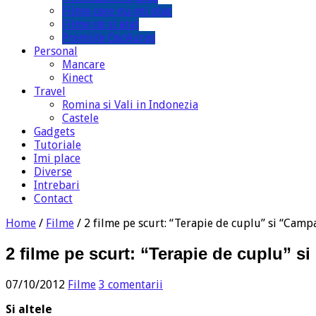
Filme care nu-mi plac
Filme ok si atat
Premiile OscAuras
Personal
Mancare
Kinect
Travel
Romina si Vali in Indonezia
Castele
Gadgets
Tutoriale
Imi place
Diverse
Intrebari
Contact
Home
/
Filme
/
2 filme pe scurt: “Terapie de cuplu” si “Camp
2 filme pe scurt: “Terapie de cuplu” s
07/10/2012
Filme
3 comentarii
Si altele