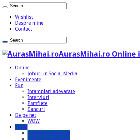
Wishlist
Despre mine
Contact
AurasMihai.ro Online i
Online
Joburi in Social Media
Evenimente
Fun
Intamplari adevarate
Interviuri
Pamflete
Bancuri
De pe net
WOW
Filme
Trailere comentate
Filme care imi plac