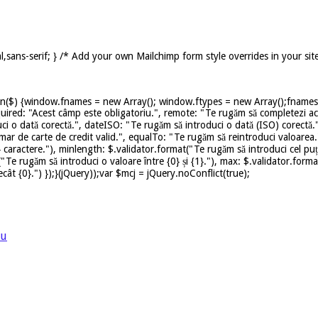
,sans-serif; } /* Add your own Mailchimp form style overrides in your sit
on($) {window.fnames = new Array(); window.ftypes = new Array();fnames[0
uired: "Acest câmp este obligatoriu.", remote: "Te rugăm să completezi ace
ci o dată corectă.", dateISO: "Te rugăm să introduci o dată (ISO) corectă.
mar de carte de credit valid.", equalTo: "Te rugăm să reintroduci valoarea.
caractere."), minlength: $.validator.format("Te rugăm să introduci cel puț
t("Te rugăm să introduci o valoare între {0} și {1}."), max: $.validator.for
ât {0}.") });}(jQuery));var $mcj = jQuery.noConflict(true);
lu