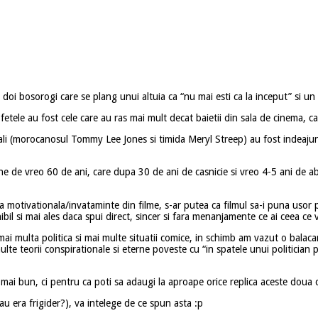
cu doi bosorogi care se plang unui altuia ca “nu mai esti ca la inceput” si u
, fetele au fost cele care au ras mai mult decat baietii din sala de cinema,
ncipali (morocanosul Tommy Lee Jones si timida Meryl Streep) au fost indeajun
 de vreo 60 de ani, care dupa 30 de ani de casnicie si vreo 4-5 ani de abs
a motivationala/invataminte din filme, s-ar putea ca filmul sa-i puna usor 
ibil si mai ales daca spui direct, sincer si fara menanjamente ce ai ceea ce v
 multa politica si mai multe situatii comice, in schimb am vazut o balacarea
multe teorii conspirationale si eterne poveste cu “in spatele unui politici
ai bun, ci pentru ca poti sa adaugi la aproape orice replica aceste doua c
au era frigider?), va intelege de ce spun asta :p