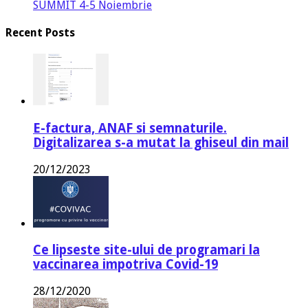
SUMMIT 4-5 Noiembrie
Recent Posts
E-factura, ANAF si semnaturile.
Digitalizarea s-a mutat la ghiseul din mail
20/12/2023
Ce lipseste site-ului de programari la
vaccinarea impotriva Covid-19
28/12/2020