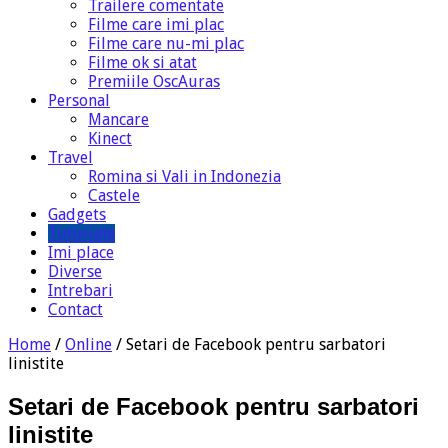
Trailere comentate
Filme care imi plac
Filme care nu-mi plac
Filme ok si atat
Premiile OscAuras
Personal
Mancare
Kinect
Travel
Romina si Vali in Indonezia
Castele
Gadgets
Tutoriale
Imi place
Diverse
Intrebari
Contact
Home
/
Online
/
Setari de Facebook pentru sarbatori
linistite
Setari de Facebook pentru sarbatori
linistite