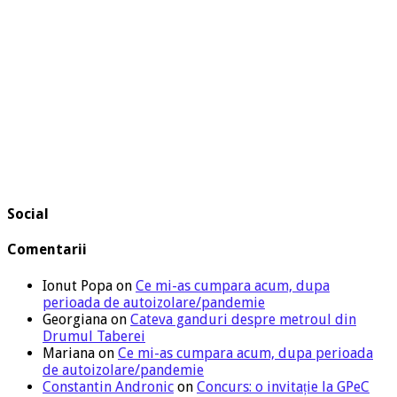
Social
Comentarii
Ionut Popa
on
Ce mi-as cumpara acum, dupa
perioada de autoizolare/pandemie
Georgiana
on
Cateva ganduri despre metroul din
Drumul Taberei
Mariana
on
Ce mi-as cumpara acum, dupa perioada
de autoizolare/pandemie
Constantin Andronic
on
Concurs: o invitație la GPeC