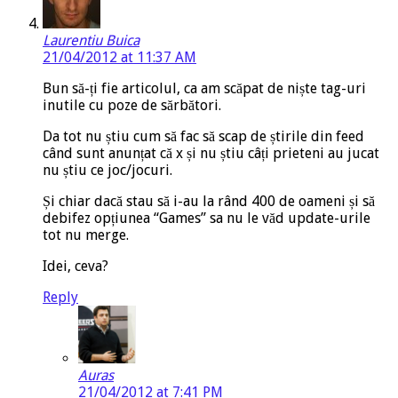
Laurentiu Buica
21/04/2012 at 11:37 AM
Bun să-ți fie articolul, ca am scăpat de niște tag-uri
inutile cu poze de sărbători.
Da tot nu știu cum să fac să scap de știrile din feed
când sunt anunțat că x și nu știu câți prieteni au jucat
nu știu ce joc/jocuri.
Și chiar dacă stau să i-au la rând 400 de oameni și să
debifez opțiunea “Games” sa nu le văd update-urile
tot nu merge.
Idei, ceva?
Reply
Auras
21/04/2012 at 7:41 PM