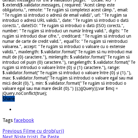
$.extend($.validator.messages, { required: "Acest câmp este
obligatoriu.", remote: "Te rugăm să completezi acest câmp.", email:
"Te rugăm să introduci o adresă de email validă", url: "Te rugăm sa
introduci o adresă URL validă.", date: "Te rugăm să introduci o dată
corectă.", dateISO: "Te rugăm să introduci o dată (ISO) corectă.",
number: "Te rugăm să introduci un număr întreg valid.", digits: "Te
rugăm să introduci doar cifre.", creditcard: "Te rugăm să introduci un
numar de carte de credit valid.", equalTo: "Te rugăm să reintroduci
valoarea.", accept: "Te rugăm să introduci o valoare cu o extensie
validă.", maxlength: $.validator.format("Te rugăm să nu introduci mai
mult de {0} caractere."), minlength: $.validator.format("Te rugăm să
introduci cel puțin {0} caractere."), rangelength: $.validator.format("Te
rugăm să introduci o valoare între {0} și {1} caractere."), range:
$.validator.format("Te rugăm să introduci o valoare între {0} și {1}."),
max: $.validator.format("Te rugăm să introduci o valoare egal sau mai
mică decât {0}."), min: $.validator.format("Te rugăm să introduci o
valoare egal sau mai mare decât {0}.") });}(jQuery));var $mcj =
jQuery.noConflict(true);
Share
Tags
facebook
Previous
Filme cu drob(uri)
Next
Niste tristi. De Paste