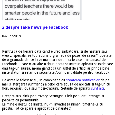
2 despre fake news pe Facebook
04/06/2019
Pentru ca de fiecare data cand e vreo sarbatoare, zi de nastere sau
vreo zi speciala, se tot aduna o gramada de poze “de sezon”, postate
de o gramada din ce in ce mai mare de … sa le zicem entuziasti de
Facebook… care n-au alte treburi decat sa intre in aplicatii stupide care
dau tag-uri aiurea, m-am gandit ca un astfel de articol ar prinde bine
niste sfaturi si setari de securitate /confidentialitate pentru Facebook.
Pe astea le folosesc eu, in combinatie cu
scoaterea notificarilor
de pe
mail si stergerea (unfriend) a celor care abuza de aplicatii si tag-uri cu
flori, iepurasi, oua sau mosi-craciuni. Setarile de aplicatii
sunt aici
.
Dreapta sus, click pe “Privacy Settings”. Click pe “Edit Settings” si
joaca-te cu permisiunile.
La mine e destul de liniste, nu-mi invadeaza nimeni timeline-ul cu
prostii. Tot ce apare e aprobat de dinainte :)