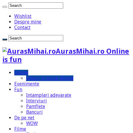
Wishlist
Despre mine
Contact
AurasMihai.ro Online
is fun
Online
Joburi in Social Media
Evenimente
Fun
Intamplari adevarate
Interviuri
Pamflete
Bancuri
De pe net
WOW
Filme