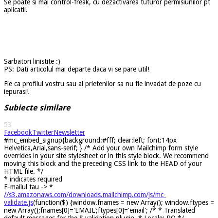
Se poate si mai control-freak, cu dezactivarea tuturor permisiunilor pt
aplicatii.
Sarbatori linistite :)
PS: Dati articolul mai departe daca vi se pare util!
Fie ca profilul vostru sau al prietenilor sa nu fie invadat de poze cu
iepurasi!
Subiecte similare
53
Facebook
Twitter
Newsletter
#mc_embed_signup{background:#fff; clear:left; font:14px
Helvetica,Arial,sans-serif; } /* Add your own Mailchimp form style
overrides in your site stylesheet or in this style block. We recommend
moving this block and the preceding CSS link to the HEAD of your
HTML file. */
*
indicates required
E-mailul tau ->
*
//s3.amazonaws.com/downloads.mailchimp.com/js/mc-
validate.js
(function($) {window.fnames = new Array(); window.ftypes =
new Array();fnames[0]='EMAIL';ftypes[0]='email'; /* * Translated
default messages for the $ validation plugin. * Locale: RO */