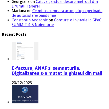
Georgiana
on
Cateva ganduri despre metroul din
Drumul Taberei
Mariana
on
Ce mi-as cumpara acum, dupa perioada
de autoizolare/pandemie
Constantin Andronic
on
Concurs: o invitație la GPeC
SUMMIT 4-5 Noiembrie
Recent Posts
E-factura, ANAF si semnaturile.
Digitalizarea s-a mutat la ghiseul din mail
20/12/2023