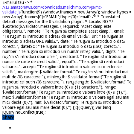
E-mailul tau ->
*
//s3.amazonaws.com/downloads.mailchimp.com/js/mc-
validate.js
(function($) {window.fnames = new Array(); window.ftypes =
new Array();fnames[0]='EMAIL';ftypes[0]='email'; /* * Translated
default messages for the $ validation plugin. * Locale: RO */
$.extend($.validator.messages, { required: "Acest câmp este
obligatoriu.", remote: "Te rugăm să completezi acest câmp.", email:
"Te rugăm să introduci o adresă de email validă", url: "Te rugăm sa
introduci o adresă URL validă.", date: "Te rugăm să introduci o dată
corectă.", dateISO: "Te rugăm să introduci o dată (ISO) corectă.",
number: "Te rugăm să introduci un număr întreg valid.", digits: "Te
rugăm să introduci doar cifre.", creditcard: "Te rugăm să introduci un
numar de carte de credit valid.", equalTo: "Te rugăm să reintroduci
valoarea.", accept: "Te rugăm să introduci o valoare cu o extensie
validă.", maxlength: $.validator.format("Te rugăm să nu introduci mai
mult de {0} caractere."), minlength: $.validator.format("Te rugăm să
introduci cel puțin {0} caractere."), rangelength: $.validator.format("Te
rugăm să introduci o valoare între {0} și {1} caractere."), range:
$.validator.format("Te rugăm să introduci o valoare între {0} și {1}."),
max: $.validator.format("Te rugăm să introduci o valoare egal sau mai
mică decât {0}."), min: $.validator.format("Te rugăm să introduci o
valoare egal sau mai mare decât {0}.") });}(jQuery));var $mcj =
jQuery.noConflict(true);
Share