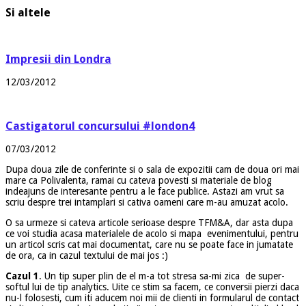
Si altele
Impresii din Londra
12/03/2012
Castigatorul concursului #london4
07/03/2012
Dupa doua zile de conferinte si o sala de expozitii cam de doua ori mai
mare ca Polivalenta, ramai cu cateva povesti si materiale de blog
indeajuns de interesante pentru a le face publice. Astazi am vrut sa
scriu despre trei intamplari si cativa oameni care m-au amuzat acolo.
O sa urmeze si cateva articole serioase despre TFM&A, dar asta dupa
ce voi studia acasa materialele de acolo si mapa evenimentului, pentru
un articol scris cat mai documentat, care nu se poate face in jumatate
de ora, ca in cazul textului de mai jos :)
Cazul 1
. Un tip super plin de el m-a tot stresa sa-mi zica de super-
softul lui de tip analytics. Uite ce stim sa facem, ce conversii pierzi daca
nu-l folosesti, cum iti aducem noi mii de clienti in formularul de contact