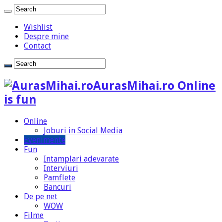
Wishlist
Despre mine
Contact
AurasMihai.ro Online
is fun
Online
Joburi in Social Media
Evenimente
Fun
Intamplari adevarate
Interviuri
Pamflete
Bancuri
De pe net
WOW
Filme