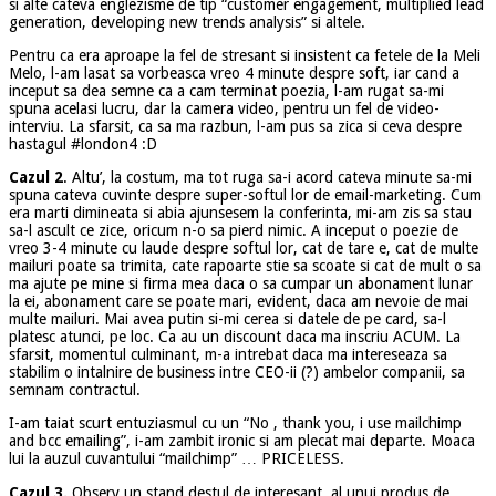
si alte cateva englezisme de tip “customer engagement, multiplied lead
generation, developing new trends analysis” si altele.
Pentru ca era aproape la fel de stresant si insistent ca fetele de la Meli
Melo, l-am lasat sa vorbeasca vreo 4 minute despre soft, iar cand a
inceput sa dea semne ca a cam terminat poezia, l-am rugat sa-mi
spuna acelasi lucru, dar la camera video, pentru un fel de video-
interviu. La sfarsit, ca sa ma razbun, l-am pus sa zica si ceva despre
hastagul #london4 :D
Cazul 2
. Altu’, la costum, ma tot ruga sa-i acord cateva minute sa-mi
spuna cateva cuvinte despre super-softul lor de email-marketing. Cum
era marti dimineata si abia ajunsesem la conferinta, mi-am zis sa stau
sa-l ascult ce zice, oricum n-o sa pierd nimic. A inceput o poezie de
vreo 3-4 minute cu laude despre softul lor, cat de tare e, cat de multe
mailuri poate sa trimita, cate rapoarte stie sa scoate si cat de mult o sa
ma ajute pe mine si firma mea daca o sa cumpar un abonament lunar
la ei, abonament care se poate mari, evident, daca am nevoie de mai
multe mailuri. Mai avea putin si-mi cerea si datele de pe card, sa-l
platesc atunci, pe loc. Ca au un discount daca ma inscriu ACUM. La
sfarsit, momentul culminant, m-a intrebat daca ma intereseaza sa
stabilim o intalnire de business intre CEO-ii (?) ambelor companii, sa
semnam contractul.
I-am taiat scurt entuziasmul cu un “No , thank you, i use mailchimp
and bcc emailing”, i-am zambit ironic si am plecat mai departe. Moaca
lui la auzul cuvantului “mailchimp” … PRICELESS.
Cazul 3.
Observ un stand destul de interesant, al unui produs de