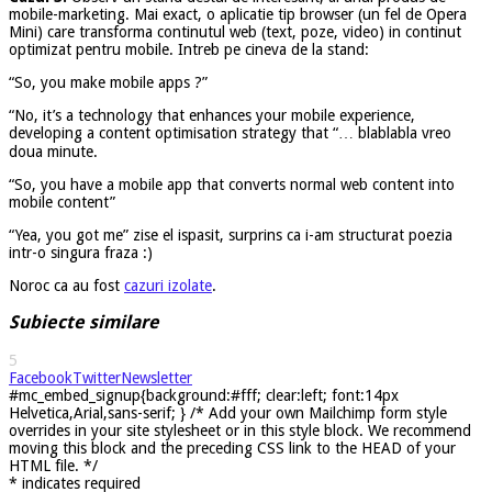
mobile-marketing. Mai exact, o aplicatie tip browser (un fel de Opera
Mini) care transforma continutul web (text, poze, video) in continut
optimizat pentru mobile. Intreb pe cineva de la stand:
“So, you make mobile apps ?”
“No, it’s a technology that enhances your mobile experience,
developing a content optimisation strategy that “… blablabla vreo
doua minute.
“So, you have a mobile app that converts normal web content into
mobile content”
“Yea, you got me” zise el ispasit, surprins ca i-am structurat poezia
intr-o singura fraza :)
Noroc ca au fost
cazuri izolate
.
Subiecte similare
5
Facebook
Twitter
Newsletter
#mc_embed_signup{background:#fff; clear:left; font:14px
Helvetica,Arial,sans-serif; } /* Add your own Mailchimp form style
overrides in your site stylesheet or in this style block. We recommend
moving this block and the preceding CSS link to the HEAD of your
HTML file. */
*
indicates required