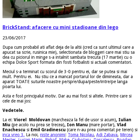
BrickStand: afacere cu mini stadioane din lego
23/06/2017
Dupa cum probabil ati aflat deja de la altii (cred ca sunt ultimul care a
apucat sa scrie, rusinica mie), selectionata de bloggeri care mai stiu sa
dea cu piciorul in minge s-a intalnit sambata trecuta (17 martie) cu o
echipa Dolce Sport formata din fosti fotbalisti si actuali comentatori.
Meciul s-a terminat cu scorul de 3-0 pentru ei, dar se putea si mai
mult. Pentru ei. Nu stiu ce a mancat portarul lor de dimineata, dar a
aparat TOATE suturile noastre pe/spre/dupa/peste/intre/pe langa
poarta lui.
Asta e fost principalul motiv. Dar au mai fost si altele. Printre care si
cele de mai jos:
Vedetele.
La ei:
Viorel Moldovan
(marcheaza la fel de usor si acum)
, Iulian
Miu
(pe acolo nu prea se trecea)
,
Ion Manu
(mare portar),
Vlad
Enachescu
si
Emil Gradinescu
(care n-au prea comentat pe teren) si
inca vreo 3.
La noi,
niste anonimi
:
Toma Nicolau
,
Adi Zabava
,
Mircea
Mester
,
Lucian Marin
,
Birkof
,
Make
,
Ciubotaru
,
Dascalescu
,
Bogdan
,