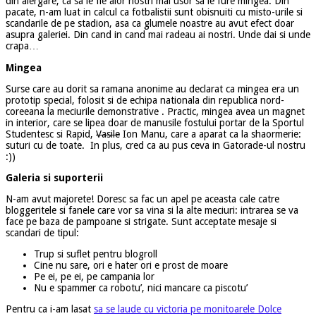
din alergare, ca sa le fie alor nostri mai usor sa le fure mingea. Din
pacate, n-am luat in calcul ca fotbalistii sunt obisnuiti cu misto-urile si
scandarile de pe stadion, asa ca glumele noastre au avut efect doar
asupra galeriei. Din cand in cand mai radeau ai nostri. Unde dai si unde
crapa…
Mingea
Surse care au dorit sa ramana anonime au declarat ca mingea era un
prototip special, folosit si de echipa nationala din republica nord-
coreeana la meciurile demonstrative . Practic, mingea avea un magnet
in interior, care se lipea doar de manusile fostului portar de la Sportul
Studentesc si Rapid,
Vasile
Ion Manu, care a aparat ca la shaormerie:
suturi cu de toate. In plus, cred ca au pus ceva in Gatorade-ul nostru
:))
Galeria si suporterii
N-am avut majorete! Doresc sa fac un apel pe aceasta cale catre
bloggeritele si fanele care vor sa vina si la alte meciuri: intrarea se va
face pe baza de pampoane si strigate. Sunt acceptate mesaje si
scandari de tipul:
Trup si suflet pentru blogroll
Cine nu sare, ori e hater ori e prost de moare
Pe ei, pe ei, pe campania lor
Nu e spammer ca robotu’, nici mancare ca piscotu’
Pentru ca i-am lasat
sa se laude cu victoria pe monitoarele Dolce