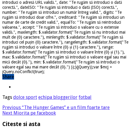
introduci o adresă URL validă.", date: "Te rugăm să introduci o dată
corectă.", dateISO: "Te rugăm să introduci o dată (ISO) corectă.",
number: "Te rugăm să introduci un număr întreg valid.", digits: "Te
rugăm să introduci doar cifre.", creditcard: "Te rugăm să introduci un
numar de carte de credit valid.", equalTo: "Te rugăm să reintroduci
valoarea.", accept: "Te rugăm să introduci o valoare cu o extensie
validă.", maxlength: $.validator.format("Te rugăm să nu introduci mai
mult de {0} caractere."), minlength: $.validator.format("Te rugăm să
introduci cel puțin {0} caractere."), rangelength: $.validator.format("Te
rugăm să introduci o valoare între {0} și {1} caractere."), range:
$.validator.format("Te rugăm să introduci o valoare între {0} și {1}."),
max: $.validator.format("Te rugăm să introduci o valoare egal sau mai
mică decât {0}."), min: $.validator.format("Te rugăm să introduci o
valoare egal sau mai mare decât {0}.") });}(jQuery));var $mcj =
jQuery.noConflict(true);
Share
Tags
dolce sport
echipa bloggerilor
fotbal
Previous
“The Hunger Games” e un film foarte tare
Next
Miorita pe facebook
Citeste si asta