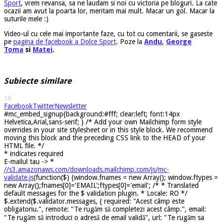
Sport
, vrem revansa, sa ne laudam si noi cu victoria pe bloguri. La cate
ocazii am avut la poarta lor, meritam mai mult. Macar un gol. Macar la
suturile mele :)
Video-ul cu cele mai importante faze, cu tot cu comentarii, se gaseste
pe
pagina de facebook a Dolce Sport
. Poze la
Andu
,
George
Toma
si
Matei
.
Subiecte similare
16
Facebook
Twitter
Newsletter
#mc_embed_signup{background:#fff; clear:left; font:14px
Helvetica,Arial,sans-serif; } /* Add your own Mailchimp form style
overrides in your site stylesheet or in this style block. We recommend
moving this block and the preceding CSS link to the HEAD of your
HTML file. */
*
indicates required
E-mailul tau ->
*
//s3.amazonaws.com/downloads.mailchimp.com/js/mc-
validate.js
(function($) {window.fnames = new Array(); window.ftypes =
new Array();fnames[0]='EMAIL';ftypes[0]='email'; /* * Translated
default messages for the $ validation plugin. * Locale: RO */
$.extend($.validator.messages, { required: "Acest câmp este
obligatoriu.", remote: "Te rugăm să completezi acest câmp.", email:
"Te rugăm să introduci o adresă de email validă", url: "Te rugăm sa