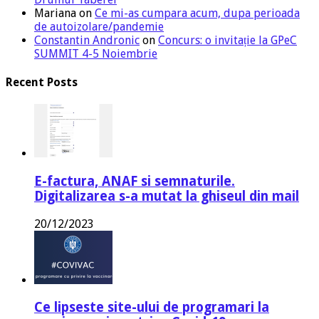
Mariana
on
Ce mi-as cumpara acum, dupa perioada
de autoizolare/pandemie
Constantin Andronic
on
Concurs: o invitație la GPeC
SUMMIT 4-5 Noiembrie
Recent Posts
E-factura, ANAF si semnaturile.
Digitalizarea s-a mutat la ghiseul din mail
20/12/2023
Ce lipseste site-ului de programari la