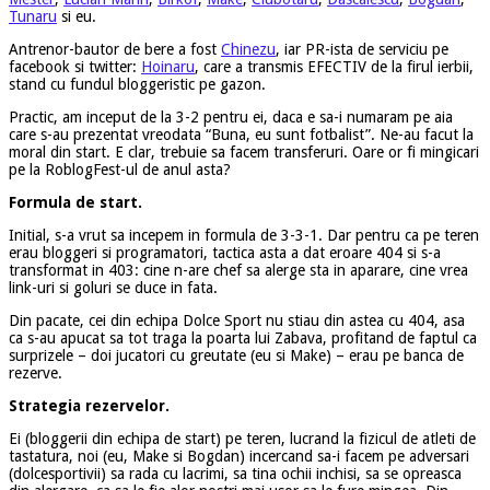
Tunaru
si eu.
Antrenor-bautor de bere a fost
Chinezu
, iar PR-ista de serviciu pe
facebook si twitter:
Hoinaru
, care a transmis EFECTIV de la firul ierbii,
stand cu fundul bloggeristic pe gazon.
Practic, am inceput de la 3-2 pentru ei, daca e sa-i numaram pe aia
care s-au prezentat vreodata “Buna, eu sunt fotbalist”. Ne-au facut la
moral din start. E clar, trebuie sa facem transferuri. Oare or fi mingicari
pe la RoblogFest-ul de anul asta?
Formula de start.
Initial, s-a vrut sa incepem in formula de 3-3-1. Dar pentru ca pe teren
erau bloggeri si programatori, tactica asta a dat eroare 404 si s-a
transformat in 403: cine n-are chef sa alerge sta in aparare, cine vrea
link-uri si goluri se duce in fata.
Din pacate, cei din echipa Dolce Sport nu stiau din astea cu 404, asa
ca s-au apucat sa tot traga la poarta lui Zabava, profitand de faptul ca
surprizele – doi jucatori cu greutate (eu si Make) – erau pe banca de
rezerve.
Strategia rezervelor.
Ei (bloggerii din echipa de start) pe teren, lucrand la fizicul de atleti de
tastatura, noi (eu, Make si Bogdan) incercand sa-i facem pe adversari
(dolcesportivii) sa rada cu lacrimi, sa tina ochii inchisi, sa se opreasca