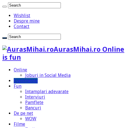
Wishlist
Despre mine
Contact
AurasMihai.ro Online
is fun
Online
Joburi in Social Media
Evenimente
Fun
Intamplari adevarate
Interviuri
Pamflete
Bancuri
De pe net
WOW
Filme