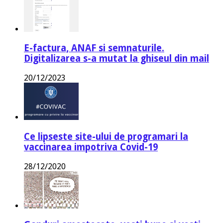
E-factura, ANAF si semnaturile.
Digitalizarea s-a mutat la ghiseul din mail
20/12/2023
Ce lipseste site-ului de programari la
vaccinarea impotriva Covid-19
28/12/2020