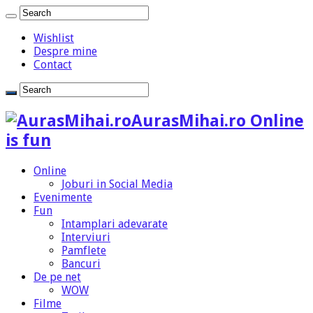
Wishlist
Despre mine
Contact
AurasMihai.ro Online
is fun
Online
Joburi in Social Media
Evenimente
Fun
Intamplari adevarate
Interviuri
Pamflete
Bancuri
De pe net
WOW
Filme