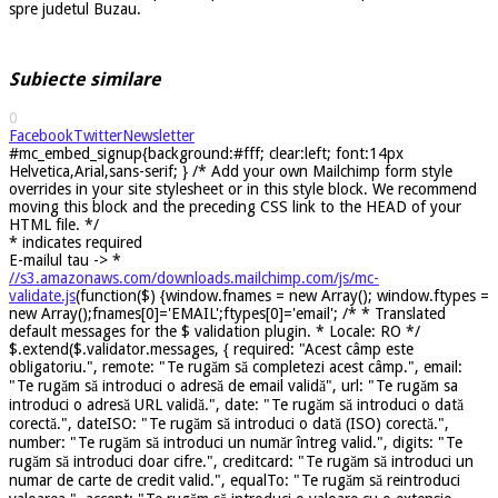
spre judetul Buzau.
Subiecte similare
0
Facebook
Twitter
Newsletter
#mc_embed_signup{background:#fff; clear:left; font:14px
Helvetica,Arial,sans-serif; } /* Add your own Mailchimp form style
overrides in your site stylesheet or in this style block. We recommend
moving this block and the preceding CSS link to the HEAD of your
HTML file. */
*
indicates required
E-mailul tau ->
*
//s3.amazonaws.com/downloads.mailchimp.com/js/mc-
validate.js
(function($) {window.fnames = new Array(); window.ftypes =
new Array();fnames[0]='EMAIL';ftypes[0]='email'; /* * Translated
default messages for the $ validation plugin. * Locale: RO */
$.extend($.validator.messages, { required: "Acest câmp este
obligatoriu.", remote: "Te rugăm să completezi acest câmp.", email:
"Te rugăm să introduci o adresă de email validă", url: "Te rugăm sa
introduci o adresă URL validă.", date: "Te rugăm să introduci o dată
corectă.", dateISO: "Te rugăm să introduci o dată (ISO) corectă.",
number: "Te rugăm să introduci un număr întreg valid.", digits: "Te
rugăm să introduci doar cifre.", creditcard: "Te rugăm să introduci un
numar de carte de credit valid.", equalTo: "Te rugăm să reintroduci