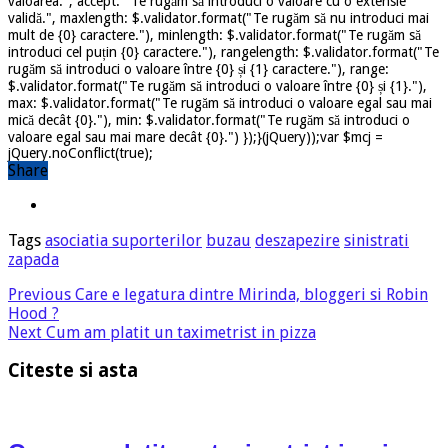
valoarea.", accept: "Te rugăm să introduci o valoare cu o extensie
validă.", maxlength: $.validator.format("Te rugăm să nu introduci mai
mult de {0} caractere."), minlength: $.validator.format("Te rugăm să
introduci cel puțin {0} caractere."), rangelength: $.validator.format("Te
rugăm să introduci o valoare între {0} și {1} caractere."), range:
$.validator.format("Te rugăm să introduci o valoare între {0} și {1}."),
max: $.validator.format("Te rugăm să introduci o valoare egal sau mai
mică decât {0}."), min: $.validator.format("Te rugăm să introduci o
valoare egal sau mai mare decât {0}.") });}(jQuery));var $mcj =
jQuery.noConflict(true);
Share
Tags
asociatia suporterilor
buzau
deszapezire
sinistrati
zapada
Previous
Care e legatura dintre Mirinda, bloggeri si Robin
Hood ?
Next
Cum am platit un taximetrist in pizza
Citeste si asta