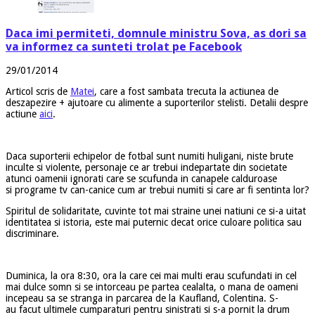
Daca imi permiteti, domnule ministru Sova, as dori sa
va informez ca sunteti trolat pe Facebook
29/01/2014
Articol scris de
Matei
, care a fost sambata trecuta la actiunea de
deszapezire + ajutoare cu alimente a suporterilor stelisti. Detalii despre
actiune
aici
.
Daca suporterii echipelor de fotbal sunt numiti huligani, niste brute
inculte si violente, personaje ce ar trebui indepartate din societate
atunci oamenii ignorati care se scufunda in canapele calduroase
si programe tv can-canice cum ar trebui numiti si care ar fi sentinta lor?
Spiritul de solidaritate, cuvinte tot mai straine unei natiuni ce si-a uitat
identitatea si istoria, este mai puternic decat orice culoare politica sau
discriminare.
Duminica, la ora 8:30, ora la care cei mai multi erau scufundati in cel
mai dulce somn si se intorceau pe partea cealalta, o mana de oameni
incepeau sa se stranga in parcarea de la Kaufland, Colentina. S-
au facut ultimele cumparaturi pentru sinistrati si s-a pornit la drum