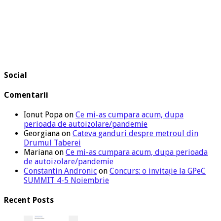
Social
Comentarii
Ionut Popa
on
Ce mi-as cumpara acum, dupa
perioada de autoizolare/pandemie
Georgiana
on
Cateva ganduri despre metroul din
Drumul Taberei
Mariana
on
Ce mi-as cumpara acum, dupa perioada
de autoizolare/pandemie
Constantin Andronic
on
Concurs: o invitație la GPeC
SUMMIT 4-5 Noiembrie
Recent Posts