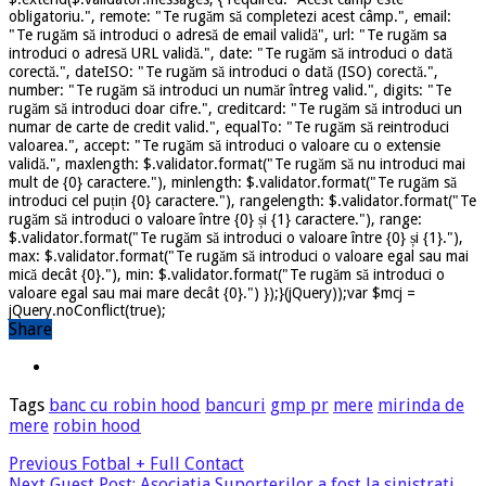
obligatoriu.", remote: "Te rugăm să completezi acest câmp.", email:
"Te rugăm să introduci o adresă de email validă", url: "Te rugăm sa
introduci o adresă URL validă.", date: "Te rugăm să introduci o dată
corectă.", dateISO: "Te rugăm să introduci o dată (ISO) corectă.",
number: "Te rugăm să introduci un număr întreg valid.", digits: "Te
rugăm să introduci doar cifre.", creditcard: "Te rugăm să introduci un
numar de carte de credit valid.", equalTo: "Te rugăm să reintroduci
valoarea.", accept: "Te rugăm să introduci o valoare cu o extensie
validă.", maxlength: $.validator.format("Te rugăm să nu introduci mai
mult de {0} caractere."), minlength: $.validator.format("Te rugăm să
introduci cel puțin {0} caractere."), rangelength: $.validator.format("Te
rugăm să introduci o valoare între {0} și {1} caractere."), range:
$.validator.format("Te rugăm să introduci o valoare între {0} și {1}."),
max: $.validator.format("Te rugăm să introduci o valoare egal sau mai
mică decât {0}."), min: $.validator.format("Te rugăm să introduci o
valoare egal sau mai mare decât {0}.") });}(jQuery));var $mcj =
jQuery.noConflict(true);
Share
Tags
banc cu robin hood
bancuri
gmp pr
mere
mirinda de
mere
robin hood
Previous
Fotbal + Full Contact
Next
Guest Post: Asociatia Suporterilor a fost la sinistrati