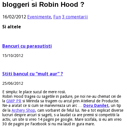
bloggeri si Robin Hood ?
16/02/2012
Evenimente
,
Fun
3 comentarii
Si altele
Bancuri cu parasutisti
15/10/2012
Stiti bancul cu “mult aur” ?
25/06/2012
E simplu: le place sucul de mere rosii.
Robin Hood tragea cu sagetile in padure, pe noi ne-au chemat cei de
la
GMP PR
si Mirinda sa tragem cu arcul prin Atelierul de Productie.
Ne-a aratat ce si cum se manevreaza un arc …
Doru Danilet
, un tip
de la
Archery Shop
, cam vorbaret de felul lui. Ne-a tot explicat diverse
lucruri despre arcuri si sageti, s-a laudat ca are premii si competitii la
activ, un site si vreo 14 pagini pe google. Mare scofala, si eu am vreo
30 de pagini pe Facebook si nu ma laud in gura mare.