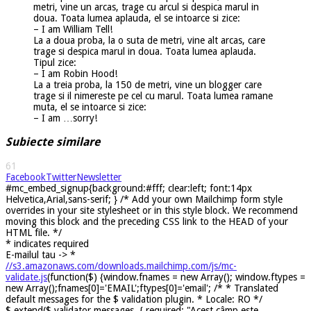
metri, vine un arcas, trage cu arcul si despica marul in
doua. Toata lumea aplauda, el se intoarce si zice:
– I am William Tell!
La a doua proba, la o suta de metri, vine alt arcas, care
trage si despica marul in doua. Toata lumea aplauda.
Tipul zice:
– I am Robin Hood!
La a treia proba, la 150 de metri, vine un blogger care
trage si il nimereste pe cel cu marul. Toata lumea ramane
muta, el se intoarce si zice:
– I am …sorry!
Subiecte similare
61
Facebook
Twitter
Newsletter
#mc_embed_signup{background:#fff; clear:left; font:14px
Helvetica,Arial,sans-serif; } /* Add your own Mailchimp form style
overrides in your site stylesheet or in this style block. We recommend
moving this block and the preceding CSS link to the HEAD of your
HTML file. */
*
indicates required
E-mailul tau ->
*
//s3.amazonaws.com/downloads.mailchimp.com/js/mc-
validate.js
(function($) {window.fnames = new Array(); window.ftypes =
new Array();fnames[0]='EMAIL';ftypes[0]='email'; /* * Translated
default messages for the $ validation plugin. * Locale: RO */
$.extend($.validator.messages, { required: "Acest câmp este