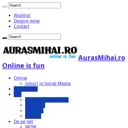
Wishlist
Despre mine
Contact
AurasMihai.ro
Online is fun
Online
Joburi in Social Media
Evenimente
Fun
Intamplari adevarate
Interviuri
Pamflete
Bancuri
De pe net
WOW