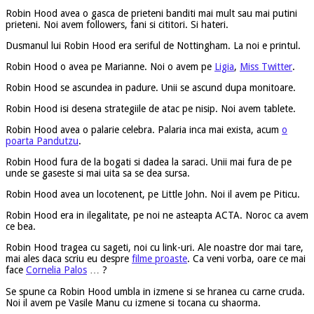
Robin Hood avea o gasca de prieteni banditi mai mult sau mai putini
prieteni. Noi avem followers, fani si cititori. Si hateri.
Dusmanul lui Robin Hood era seriful de Nottingham. La noi e printul.
Robin Hood o avea pe Marianne. Noi o avem pe
Ligia
,
Miss Twitter
.
Robin Hood se ascundea in padure. Unii se ascund dupa monitoare.
Robin Hood isi desena strategiile de atac pe nisip. Noi avem tablete.
Robin Hood avea o palarie celebra. Palaria inca mai exista, acum
o
poarta Pandutzu
.
Robin Hood fura de la bogati si dadea la saraci. Unii mai fura de pe
unde se gaseste si mai uita sa se dea sursa.
Robin Hood avea un locotenent, pe Little John. Noi il avem pe Piticu.
Robin Hood era in ilegalitate, pe noi ne asteapta ACTA. Noroc ca avem
ce bea.
Robin Hood tragea cu sageti, noi cu link-uri. Ale noastre dor mai tare,
mai ales daca scriu eu despre
filme proaste
. Ca veni vorba, oare ce mai
face
Cornelia Palos
… ?
Se spune ca Robin Hood umbla in izmene si se hranea cu carne cruda.
Noi il avem pe Vasile Manu cu izmene si tocana cu shaorma.