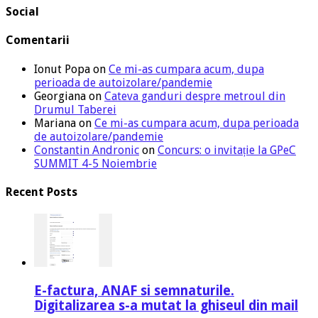
Social
Comentarii
Ionut Popa
on
Ce mi-as cumpara acum, dupa
perioada de autoizolare/pandemie
Georgiana
on
Cateva ganduri despre metroul din
Drumul Taberei
Mariana
on
Ce mi-as cumpara acum, dupa perioada
de autoizolare/pandemie
Constantin Andronic
on
Concurs: o invitație la GPeC
SUMMIT 4-5 Noiembrie
Recent Posts
E-factura, ANAF si semnaturile.
Digitalizarea s-a mutat la ghiseul din mail