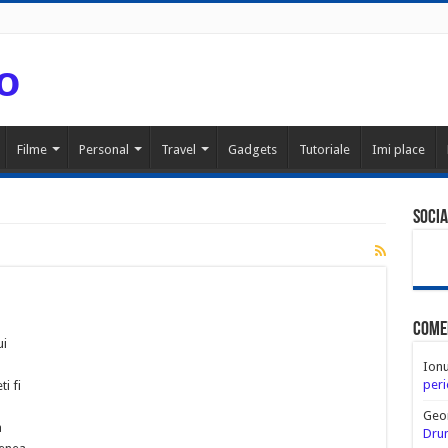
Filme
Personal
Travel
Gadgets
Tutoriale
Imi place
Socia
Come
ui
Ion
peri
i fi
Geo
a
Drum