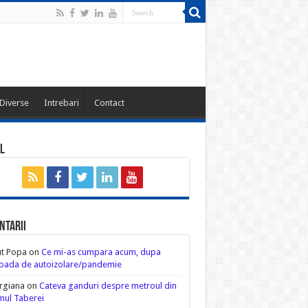
Diverse
Intrebari
Contact
l
ntarii
ut Popa
on
Ce mi-as cumpara acum, dupa
oada de autoizolare/pandemie
rgiana
on
Cateva ganduri despre metroul din
ul Taberei