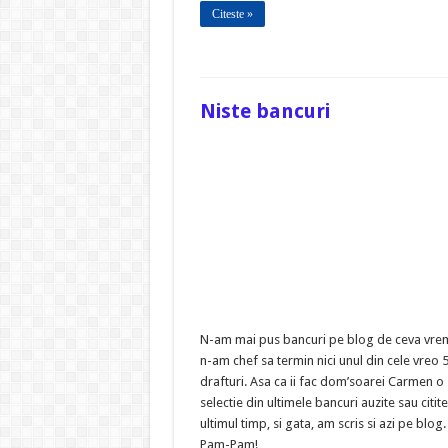
Citeste »
Niste bancuri
N-am mai pus bancuri pe blog de ceva vrem
n-am chef sa termin nici unul din cele vreo 
drafturi. Asa ca ii fac dom’soarei Carmen o
selectie din ultimele bancuri auzite sau citite
ultimul timp, si gata, am scris si azi pe blog.
Pam-Pam!