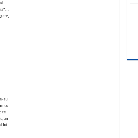
mal …
cena”…
igate,
n
ne-au
em cu
t ce
t, un
 lui.