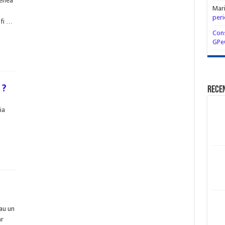
menea
Mar
peri
 fi …
Cons
GPe
 ?
Rece
ia
au un
ar