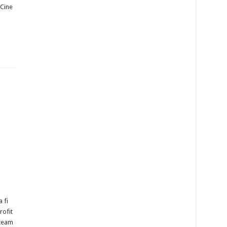
 Cine
a fi
rofit
ateam