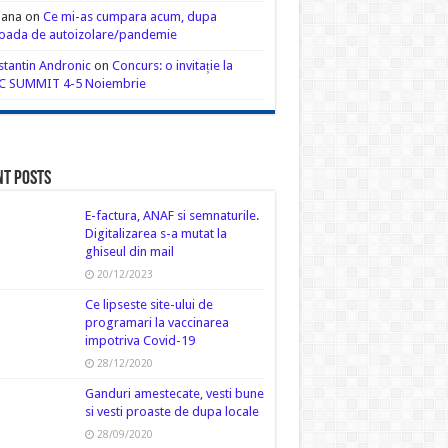
iana
on
Ce mi-as cumpara acum, dupa
oada de autoizolare/pandemie
tantin Andronic
on
Concurs: o invitație la
C SUMMIT 4-5 Noiembrie
nt Posts
E-factura, ANAF si semnaturile.
Digitalizarea s-a mutat la
ghiseul din mail
20/12/2023
Ce lipseste site-ului de
programari la vaccinarea
impotriva Covid-19
28/12/2020
Ganduri amestecate, vesti bune
si vesti proaste de dupa locale
28/09/2020