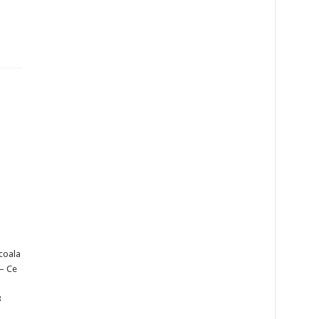
scoala
 – Ce
3