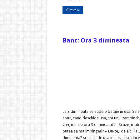
Citeste »
Banc: Ora 3 dimineata
La 3 dimineata se aude o bataie in usa. Se 
sotu’, cand deschide usa, sta unu’ zambind:
vrei, mah, e ora 3 dimineata?! – Scuze, n-ati
putea sa ma impingeti? – Du-te, de aici, la 
dimineata? si-i inchide usa in nas, si se duce