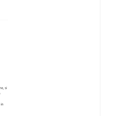
e, si
5
 in