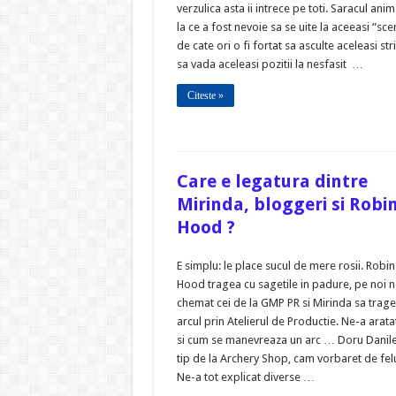
verzulica asta ii intrece pe toti. Saracul ani
la ce a fost nevoie sa se uite la aceeasi “s
de cate ori o fi fortat sa asculte aceleasi str
sa vada aceleasi pozitii la nesfasit …
Citeste »
Care e legatura dintre
Mirinda, bloggeri si Robi
Hood ?
E simplu: le place sucul de mere rosii. Robin
Hood tragea cu sagetile in padure, pe noi 
chemat cei de la GMP PR si Mirinda sa trag
arcul prin Atelierul de Productie. Ne-a arata
si cum se manevreaza un arc … Doru Danile
tip de la Archery Shop, cam vorbaret de felul
Ne-a tot explicat diverse …