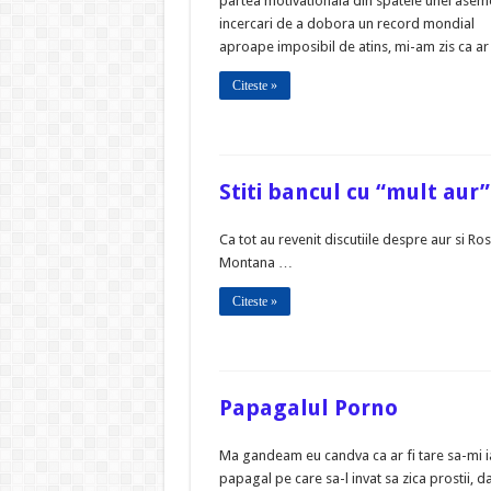
partea motivationala din spatele unei ase
incercari de a dobora un record mondial
aproape imposibil de atins, mi-am zis ca ar
Citeste »
Stiti bancul cu “mult aur”
Ca tot au revenit discutiile despre aur si Ros
Montana …
Citeste »
Papagalul Porno
Ma gandeam eu candva ca ar fi tare sa-mi i
papagal pe care sa-l invat sa zica prostii, d