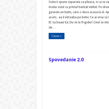
Sotia ii spune suparata ca pleaca, si ca isi v
insela sotul cu primul barbat intilnit. Pe dru
gaseste un betiv, care o duce acasa la el. Aj
acolo, ea il intreaba pe betiv: Ce ai vrea sa 
El: Sa beau! Ea: Du-te la frigider! Cind se in
de …
Citeste »
Spovedanie 2.0