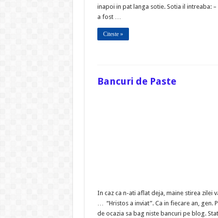
inapoi in pat langa sotie. Sotia il intreaba: –
a fost …
Citeste »
Bancuri de Paste
In caz ca n-ati aflat deja, maine stirea zilei v
… “Hristos a inviat”. Ca in fiecare an, gen. P
de ocazia sa bag niste bancuri pe blog. St