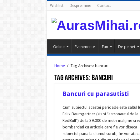
Wishlist
Despre mine
Contact
Online
Evenimente
Fun
De pe net
Home
/
Tag Archives: bancuri
Tag Archives:
bancuri
Bancuri cu parasutisti
Cum subiectul acestei perioade este saltul l
Felix Baumgartner (zis si “astronautul de la
RedBull”) de la 39.000 de metri inalţime si vet
bombardati cu articole care fie vor diseca
subiectul pana la ultimul surub, fie vor atac