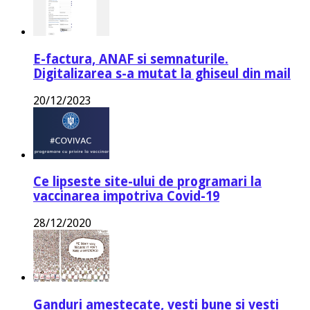
E-factura, ANAF si semnaturile.
Digitalizarea s-a mutat la ghiseul din mail
20/12/2023
Ce lipseste site-ului de programari la
vaccinarea impotriva Covid-19
28/12/2020
Ganduri amestecate, vesti bune si vesti