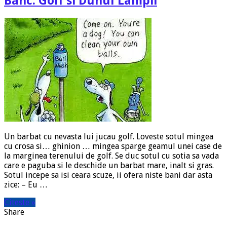
Banc. Golf si Duhul Lampii
Un barbat cu nevasta lui jucau golf. Loveste sotul mingea
cu crosa si… ghinion … mingea sparge geamul unei case de
la marginea terenului de golf. Se duc sotul cu sotia sa vada
care e paguba si le deschide un barbat mare, inalt si gras.
Sotul incepe sa isi ceara scuze, ii ofera niste bani dar asta
zice: – Eu …
Citeste »
Share