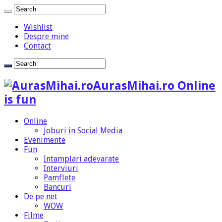
Wishlist
Despre mine
Contact
AurasMihai.ro Online
is fun
Online
Joburi in Social Media
Evenimente
Fun
Intamplari adevarate
Interviuri
Pamflete
Bancuri
De pe net
WOW
Filme