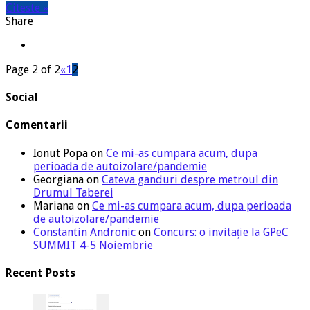
Citeste »
Share
Page 2 of 2
«
1
2
Social
Comentarii
Ionut Popa
on
Ce mi-as cumpara acum, dupa
perioada de autoizolare/pandemie
Georgiana
on
Cateva ganduri despre metroul din
Drumul Taberei
Mariana
on
Ce mi-as cumpara acum, dupa perioada
de autoizolare/pandemie
Constantin Andronic
on
Concurs: o invitație la GPeC
SUMMIT 4-5 Noiembrie
Recent Posts