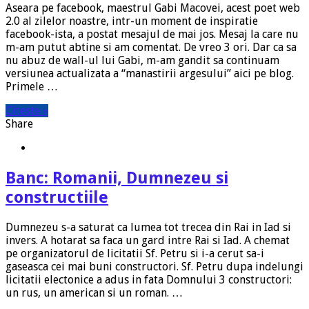
Aseara pe facebook, maestrul Gabi Macovei, acest poet web
2.0 al zilelor noastre, intr-un moment de inspiratie
facebook-ista, a postat mesajul de mai jos. Mesaj la care nu
m-am putut abtine si am comentat. De vreo 3 ori. Dar ca sa
nu abuz de wall-ul lui Gabi, m-am gandit sa continuam
versiunea actualizata a “manastirii argesului” aici pe blog.
Primele …
Citeste »
Share
Banc: Romanii, Dumnezeu si
constructiile
Dumnezeu s-a saturat ca lumea tot trecea din Rai in Iad si
invers. A hotarat sa faca un gard intre Rai si Iad. A chemat
pe organizatorul de licitatii Sf. Petru si i-a cerut sa-i
gaseasca cei mai buni constructori. Sf. Petru dupa indelungi
licitatii electonice a adus in fata Domnului 3 constructori:
un rus, un american si un roman. …