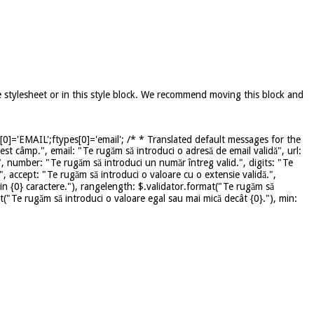
e stylesheet or in this style block. We recommend moving this block and
]='EMAIL';ftypes[0]='email'; /* * Translated default messages for the
st câmp.", email: "Te rugăm să introduci o adresă de email validă", url:
", number: "Te rugăm să introduci un număr întreg valid.", digits: "Te
", accept: "Te rugăm să introduci o valoare cu o extensie validă.",
in {0} caractere."), rangelength: $.validator.format("Te rugăm să
mat("Te rugăm să introduci o valoare egal sau mai mică decât {0}."), min: