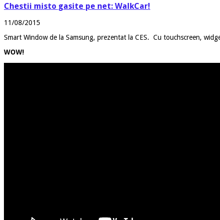
Chestii misto gasite pe net: WalkCar!
11/08/2015
Smart Window de la Samsung, prezentat la CES. Cu touchscreen, widget-u
WOW!