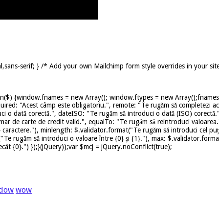
,sans-serif; } /* Add your own Mailchimp form style overrides in your sit
on($) {window.fnames = new Array(); window.ftypes = new Array();fnames[0
uired: "Acest câmp este obligatoriu.", remote: "Te rugăm să completezi ace
ci o dată corectă.", dateISO: "Te rugăm să introduci o dată (ISO) corectă.
mar de carte de credit valid.", equalTo: "Te rugăm să reintroduci valoarea.
caractere."), minlength: $.validator.format("Te rugăm să introduci cel puț
t("Te rugăm să introduci o valoare între {0} și {1}."), max: $.validator.for
ât {0}.") });}(jQuery));var $mcj = jQuery.noConflict(true);
ndow
wow