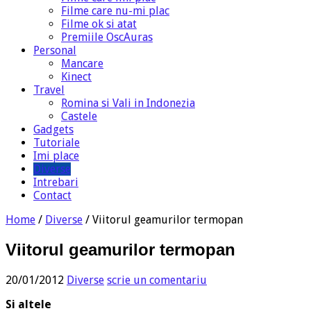
Filme care nu-mi plac
Filme ok si atat
Premiile OscAuras
Personal
Mancare
Kinect
Travel
Romina si Vali in Indonezia
Castele
Gadgets
Tutoriale
Imi place
Diverse
Intrebari
Contact
Home
/
Diverse
/
Viitorul geamurilor termopan
Viitorul geamurilor termopan
20/01/2012
Diverse
scrie un comentariu
Si altele