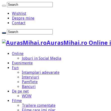
Wishlist
Despre mine
Contact
AurasMihai.ro Online i
Online
Joburi in Social Media
Evenimente
Fun
Intamplari adevarate
Interviuri
Pamflete
Bancuri
De pe net
WOW
Filme
Trailere comentate
Filme care imi plac