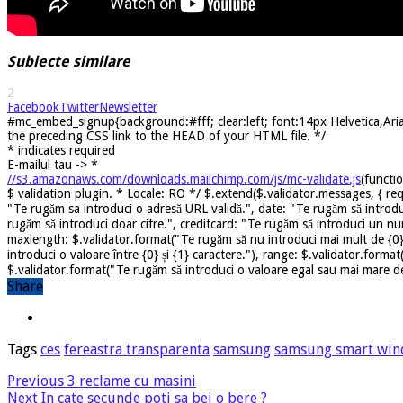
Subiecte similare
2
Facebook
Twitter
Newsletter
#mc_embed_signup{background:#fff; clear:left; font:14px Helvetica,Arial
the preceding CSS link to the HEAD of your HTML file. */
*
indicates required
E-mailul tau ->
*
//s3.amazonaws.com/downloads.mailchimp.com/js/mc-validate.js
(functi
$ validation plugin. * Locale: RO */ $.extend($.validator.messages, { req
"Te rugăm sa introduci o adresă URL validă.", date: "Te rugăm să introdu
rugăm să introduci doar cifre.", creditcard: "Te rugăm să introduci un nu
maxlength: $.validator.format("Te rugăm să nu introduci mai mult de {0} 
introduci o valoare între {0} și {1} caractere."), range: $.validator.forma
$.validator.format("Te rugăm să introduci o valoare egal sau mai mare dec
Share
Tags
ces
fereastra transparenta
samsung
samsung smart wi
Previous
3 reclame cu masini
Next
In cate secunde poti sa bei o bere ?