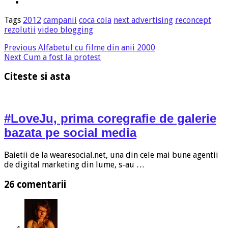
Tags
2012
campanii
coca cola
next advertising
reconcept
rezolutii
video blogging
Previous
Alfabetul cu filme din anii 2000
Next
Cum a fost la protest
Citeste si asta
#LoveJu, prima coregrafie de galerie
bazata pe social media
Baietii de la wearesocial.net, una din cele mai bune agentii
de digital marketing din lume, s-au …
26 comentarii