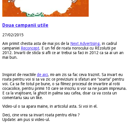
Doua campanii utile
27/02/2015
Am primit chestia asta de mai jos de la
Next Advertising,
in cadrul
campaniei
Reconcept
. E un fel de roata norocului cu REzolutii pe
2012. Invarti de sticla si afli ce ar trebui sa faci in 2012 ca sa ai un an
mai bun.
Inspirat de reactiile
de aici
, mi-am zis sa fac ceva traznit. Sa invart eu
roata pentru voi si sa va zic ce previziuni si sfaturi are “soarta” pentru
voi. Ca sa fie totul pe bune, o sa filmez procesul de invartire al rotii
cocacolice, pentru primii 10 care se inscriu si vor sa ne jucam impreuna.
E ca la vrajitoare, la ghicit in palma sau cafea, doar ca va costa un
comentariu sau un like.
Video-ul o sa apara maine, in articolul asta. Si voi in el.
Deci, cine vrea sa invart roata pentru el/ea ?
Update: am pus si video-ul.