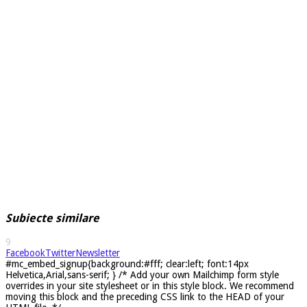
Subiecte similare
9
Facebook
Twitter
Newsletter
#mc_embed_signup{background:#fff; clear:left; font:14px
Helvetica,Arial,sans-serif; } /* Add your own Mailchimp form style
overrides in your site stylesheet or in this style block. We recommend
moving this block and the preceding CSS link to the HEAD of your