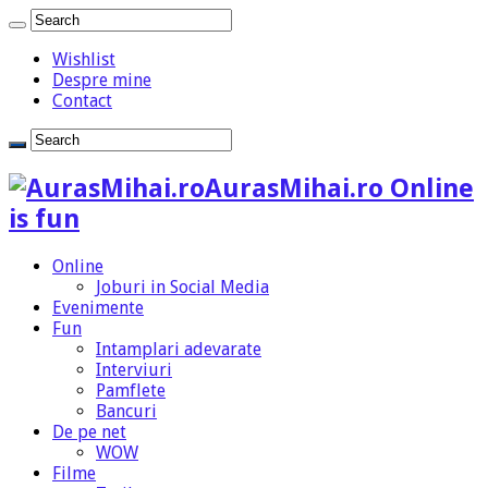
Wishlist
Despre mine
Contact
AurasMihai.ro Online
is fun
Online
Joburi in Social Media
Evenimente
Fun
Intamplari adevarate
Interviuri
Pamflete
Bancuri
De pe net
WOW
Filme