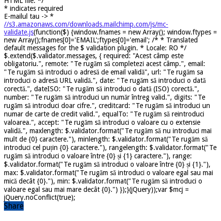
HTML file. */
*
indicates required
E-mailul tau ->
*
//s3.amazonaws.com/downloads.mailchimp.com/js/mc-
validate.js
(function($) {window.fnames = new Array(); window.ftypes =
new Array();fnames[0]='EMAIL';ftypes[0]='email'; /* * Translated
default messages for the $ validation plugin. * Locale: RO */
$.extend($.validator.messages, { required: "Acest câmp este
obligatoriu.", remote: "Te rugăm să completezi acest câmp.", email:
"Te rugăm să introduci o adresă de email validă", url: "Te rugăm sa
introduci o adresă URL validă.", date: "Te rugăm să introduci o dată
corectă.", dateISO: "Te rugăm să introduci o dată (ISO) corectă.",
number: "Te rugăm să introduci un număr întreg valid.", digits: "Te
rugăm să introduci doar cifre.", creditcard: "Te rugăm să introduci un
numar de carte de credit valid.", equalTo: "Te rugăm să reintroduci
valoarea.", accept: "Te rugăm să introduci o valoare cu o extensie
validă.", maxlength: $.validator.format("Te rugăm să nu introduci mai
mult de {0} caractere."), minlength: $.validator.format("Te rugăm să
introduci cel puțin {0} caractere."), rangelength: $.validator.format("Te
rugăm să introduci o valoare între {0} și {1} caractere."), range:
$.validator.format("Te rugăm să introduci o valoare între {0} și {1}."),
max: $.validator.format("Te rugăm să introduci o valoare egal sau mai
mică decât {0}."), min: $.validator.format("Te rugăm să introduci o
valoare egal sau mai mare decât {0}.") });}(jQuery));var $mcj =
jQuery.noConflict(true);
Share