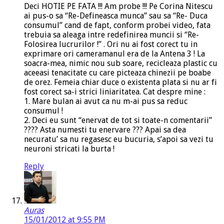
Deci HOTIE PE FATA !!! Am probe !!! Pe Corina Nitescu
ai pus-o sa “Re-Defineasca munca” sau sa “Re- Duca
consumul” cand de fapt, conform probei video, fata
trebuia sa aleaga intre redefinirea muncii si “Re-
Folosirea lucrurilor !” . Ori nu ai fost corect tu in
exprimare ori cameramanul era de la Antena 3 ! La
soacra-mea, nimic nou sub soare, recicleaza plastic cu
aceeasi tenacitate cu care picteaza chinezii pe boabe
de orez. Femeia chiar duce o existenta plata si nu ar fi
fost corect sa-i strici liniaritatea. Cat despre mine :
1. Mare bulan ai avut ca nu m-ai pus sa reduc
consumul !
2. Deci eu sunt “enervat de tot si toate-n comentarii”
???? Asta numesti tu enervare ??? Apai sa dea
necuratu’ sa nu regasesc eu bucuria, s’apoi sa vezi tu
neuroni stricati la burta !
Reply
Auras
15/01/2012 at 9:55 PM