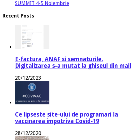
SUMMIT 4-5 Noiembrie
Recent Posts
E-factura, ANAF si semnaturile.
Digitalizarea s-a mutat la ghiseul din mail
20/12/2023
Ce lipseste site-ului de programari la
vaccinarea impotriva Covid-19
28/12/2020