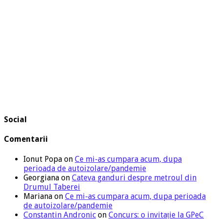
Social
Comentarii
Ionut Popa
on
Ce mi-as cumpara acum, dupa
perioada de autoizolare/pandemie
Georgiana
on
Cateva ganduri despre metroul din
Drumul Taberei
Mariana
on
Ce mi-as cumpara acum, dupa perioada
de autoizolare/pandemie
Constantin Andronic
on
Concurs: o invitație la GPeC