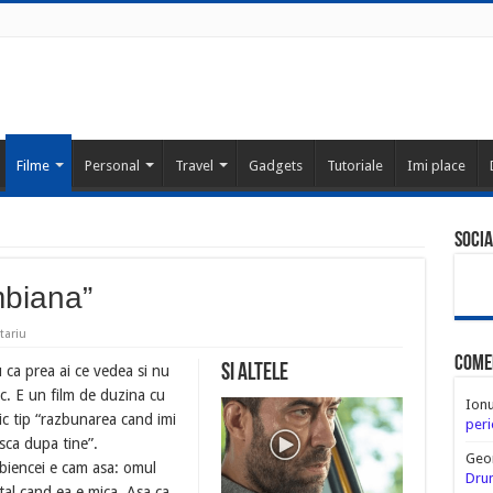
Filme
Personal
Travel
Gadgets
Tutoriale
Imi place
Socia
mbiana”
tariu
Come
Si altele
 ca prea ai ce vedea si nu
c. E un film de duzina cu
Ion
ic tip “razbunarea cand imi
peri
sca dupa tine”.
Geo
iencei e cam asa: omul
Drum
tal cand ea e mica. Asa ca