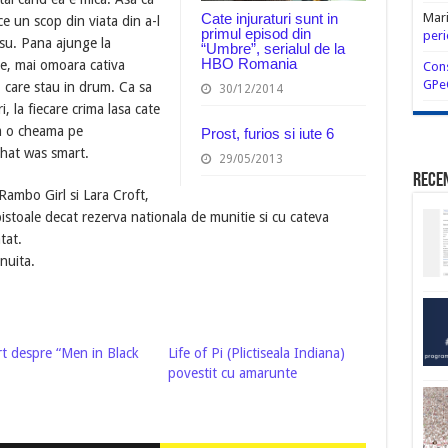
Cate injuraturi sunt in
Mar
ce un scop din viata din a-l
primul episod din
peri
su. Pana ajunge la
“Umbre”, serialul de la
HBO Romania
re, mai omoara cativa
Cons
GPe
, care stau in drum. Ca sa
30/12/2014
, la fiecare crima lasa cate
um o cheama pe
Prost, furios si iute 6
That was smart.
29/05/2013
Rece
ambo Girl si Lara Croft,
pistoale decat rezerva nationala de munitie si cu cateva
tat.
nuita.
rt despre “Men in Black
Life of Pi (Plictiseala Indiana)
povestit cu amarunte