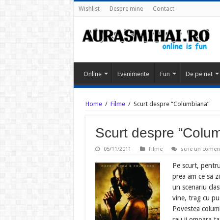
Wishlist
Despre mine
Contact
Online
Evenimente
Fun
De pe net
Home
/
Filme
/
Scurt despre “Columbiana”
Scurt despre “Colu
05/11/2011
Filme
scrie un comen
Pe scurt, pentru
prea am ce sa zi
un scenariu clas
vine, trag cu pu
Povestea columb
rau ii omoara ta