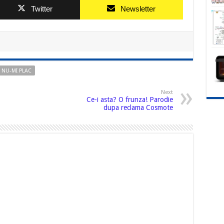
Twitter
Newsletter
 NU-MI PLAC
Next
Ce-i asta? O frunza! Parodie
dupa reclama Cosmote