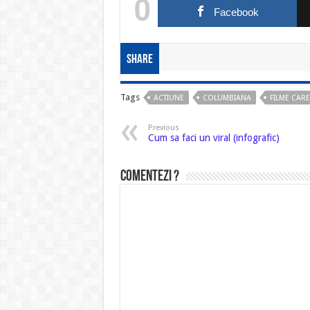
0
Facebook
Share
Tags
ACTIUNE
COLUMBIANA
FILME CARE
Previous
Cum sa faci un viral (infografic)
Comentezi ?