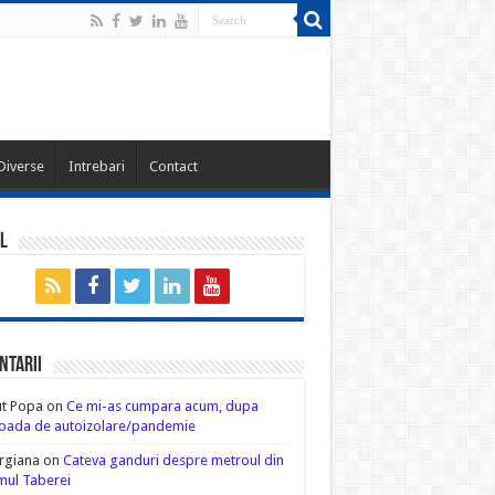
Diverse
Intrebari
Contact
l
ntarii
ut Popa
on
Ce mi-as cumpara acum, dupa
oada de autoizolare/pandemie
rgiana
on
Cateva ganduri despre metroul din
ul Taberei