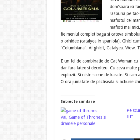
dom’soara isi fa
razbuna pe tac-
mafiotul cel ma
mafioti mai mici
fie meniul complet baga si cateva simboluri
o orhidee (catalyea in spaniola). Ghici c
“Columbiana”. Ai ghicit, Catalyea. Wow. 
E un fel de combinatie de Cat Woman cu R
dar fara latex si decolteu. Cu ceva multe 
explozii. Si niste scene de karate. Si cam a
O ora jumatate de plictiseala si actiune chi
Subiecte similare
Pe scu
III”
Vai, Game of Thrones si
dramele personale