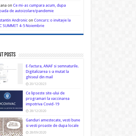
iana
on
Ce mi-as cumpara acum, dupa
oada de autoizolare/pandemie
tantin Andronic
on
Concurs: o invitație la
C SUMMIT 4-5 Noiembrie
nt Posts
E-factura, ANAF si semnaturile.
Digitalizarea s-a mutat la
ghiseul din mail
20/12/2023
Ce lipseste site-ului de
programari la vaccinarea
impotriva Covid-19
28/12/2020
Ganduri amestecate, vesti bune
si vesti proaste de dupa locale
28/09/2020