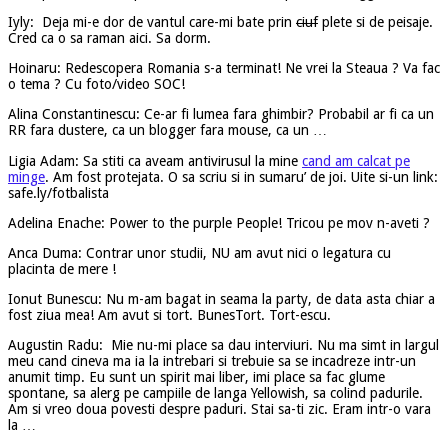
Iyly: Deja mi-e dor de vantul care-mi bate prin
ciuf
plete si de peisaje.
Cred ca o sa raman aici. Sa dorm.
Hoinaru: Redescopera Romania s-a terminat! Ne vrei la Steaua ? Va fac
o tema ? Cu foto/video SOC!
Alina Constantinescu: Ce-ar fi lumea fara ghimbir? Probabil ar fi ca un
RR fara dustere, ca un blogger fara mouse, ca un …
Ligia Adam: Sa stiti ca aveam antivirusul la mine
cand am calcat pe
minge
. Am fost protejata. O sa scriu si in sumaru’ de joi. Uite si-un link:
safe.ly/fotbalista
Adelina Enache: Power to the purple People! Tricou pe mov n-aveti ?
Anca Duma: Contrar unor studii, NU am avut nici o legatura cu
placinta de mere !
Ionut Bunescu: Nu m-am bagat in seama la party, de data asta chiar a
fost ziua mea! Am avut si tort. BunesTort. Tort-escu.
Augustin Radu: Mie nu-mi place sa dau interviuri. Nu ma simt in largul
meu cand cineva ma ia la intrebari si trebuie sa se incadreze intr-un
anumit timp. Eu sunt un spirit mai liber, imi place sa fac glume
spontane, sa alerg pe campiile de langa Yellowish, sa colind padurile.
Am si vreo doua povesti despre paduri. Stai sa-ti zic. Eram intr-o vara
la …