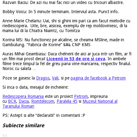
Razvan Baciu: De azi nu mai fac nici un video cu tricouri albastre.
Bobby Voicu: In 5 minute terminam. Interviul asta. Punct info.
Anne-Marie Chelariu: Uai, shi si ghini imi pari ca am facut mielodie cu
riediescopera. Uite, bre, aisicea, exemplu de rep moldoviniesc, di la
mama lui di la Chiatra Niamtz, cu Tomitza
Korina MS: Nu functionez pe alcaline, se cheama MSline, made in
Gambulung. “Fabrica de Korine”
SRL
CNP KMS
Auras Mihai Geambasu: Daca chelnerii de aici ar juca intr-un film, ar fi
un film mai prost decat
Liceenii in 53 de ore si ceva
. In ambele
filme trece timpul la fel de greu pana vine mancarea, respectiv finalul.
Noroc cu salata …
Poze se gasesc la
Dragos
,
Vali
, si pe
pagina de facebook a Petrom
Si inca o data, mesajul de incheiere:
Redescopera Romania
este un proiect
Petrom
, impreuna
cu
BCR
,
Dacia
,
Romtelecom
,
Paralela 45
si
Muzeul National al
Taranului Roman
PS: Astept si alte “declaratii” in comentarii :P
Subiecte similare
33