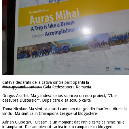
Cateva declaratii de la cativa dintre participantii la
#occupysambatadesus
Gala Redescopera Romania.
Dragos Asaftei: Ma gandesc serios sa incep un nou proiect, “Zbor
deasupra Dusterelor”. Dupa care o sa scriu o carte
Toma Nicolau: Ma simt ca atunci cand am dat gol din foarfeca, direct la
vinclu. Ma simt ca in Champions League-ul blogosferei
Adrian Ciubotaru: Citisem la un moment dat intr-o carte ca nimic nu e
intamplator. Dar am pierdut cartea intr-o campanie cu bloggeri