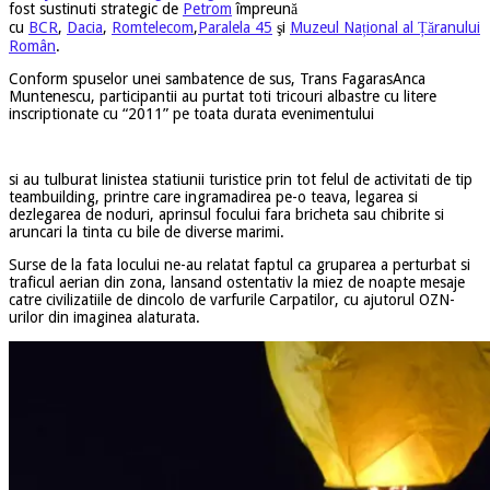
fost sustinuti strategic de
Petrom
împreună
cu
BCR
,
Dacia
,
Romtelecom
,
Paralela 45
şi
Muzeul Național al Țăranului
Român
.
Conform spuselor unei sambatence de sus, Trans FagarasAnca
Muntenescu, participantii au purtat toti tricouri albastre cu litere
inscriptionate cu “2011” pe toata durata evenimentului
si au tulburat linistea statiunii turistice prin tot felul de activitati de tip
teambuilding, printre care ingramadirea pe-o teava, legarea si
dezlegarea de noduri, aprinsul focului fara bricheta sau chibrite si
aruncari la tinta cu bile de diverse marimi.
Surse de la fata locului ne-au relatat faptul ca gruparea a perturbat si
traficul aerian din zona, lansand ostentativ la miez de noapte mesaje
catre civilizatiile de dincolo de varfurile Carpatilor, cu ajutorul OZN-
urilor din imaginea alaturata.