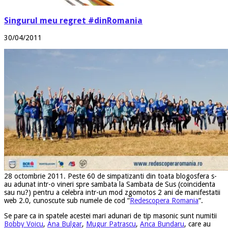
Singurul meu regret #dinRomania
30/04/2011
28 octombrie 2011. Peste 60 de simpatizanti din toata blogosfera s-
au adunat intr-o vineri spre sambata la Sambata de Sus (coincidenta
sau nu?) pentru a celebra intr-un mod zgomotos 2 ani de manifestatii
web 2.0, cunoscute sub numele de cod “
Redescopera Romania
“.
Se pare ca in spatele acestei mari adunari de tip masonic sunt numitii
Bobby Voicu
,
Ana Bulgar
,
Mugur Patrascu
,
Anca Bundaru
, care au