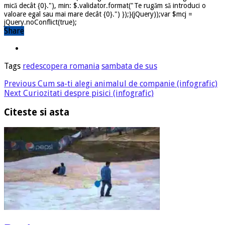
mică decât {0}."), min: $.validator.format("Te rugăm să introduci o
valoare egal sau mai mare decât {0}.") });}(jQuery));var $mcj =
jQuery.noConflict(true);
Share
Tags
redescopera romania
sambata de sus
Previous
Cum sa-ti alegi animalul de companie (infografic)
Next
Curiozitati despre pisici (infografic)
Citeste si asta