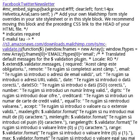
Facebook
Twitter
Newsletter
#mc_embed_signup{background:#fff; clear:left; font:14px
Helvetica,Arial,sans-serif; } /* Add your own Mailchimp form style
overrides in your site stylesheet or in this style block. We recommend
moving this block and the preceding CSS link to the HEAD of your
HTML file. */
*
indicates required
E-mailul tau ->
*
//s3.amazonaws.com/downloads.mailchimp.com/js/mc-
validate.js
(function($) {window.fnames = new Array(); window.ftypes =
new Array();fnames[0]='EMAIL';ftypes[0]='email'; /* * Translated
default messages for the $ validation plugin. * Locale: RO */
$.extend($.validator.messages, { required: "Acest câmp este
obligatoriu.", remote: "Te rugăm să completezi acest câmp.", email:
"Te rugăm să introduci o adresă de email validă", url: "Te rugăm sa
introduci o adresă URL validă.", date: "Te rugăm să introduci o dată
corectă.", dateISO: "Te rugăm să introduci o dată (ISO) corectă.",
number: "Te rugăm să introduci un număr întreg valid.", digits: "Te
rugăm să introduci doar cifre.", creditcard: "Te rugăm să introduci un
numar de carte de credit valid.", equalTo: "Te rugăm să reintroduci
valoarea.", accept: "Te rugăm să introduci o valoare cu o extensie
validă.", maxlength: $.validator.format("Te rugăm să nu introduci mai
mult de {0} caractere."), minlength: $.validator.format("Te rugăm să
introduci cel puțin {0} caractere."), rangelength: $.validator.format("Te
rugăm să introduci o valoare între {0} și {1} caractere."), range:
$.validator.format("Te rugăm să introduci o valoare între {0} și {1}."),
max: $.validator.format("Te rugăm să introduci o valoare egal sau mai