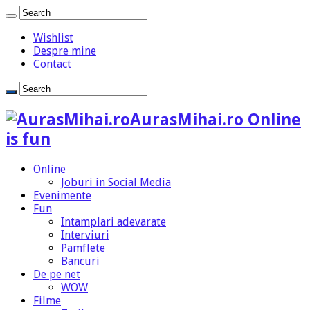
Wishlist
Despre mine
Contact
AurasMihai.ro Online
is fun
Online
Joburi in Social Media
Evenimente
Fun
Intamplari adevarate
Interviuri
Pamflete
Bancuri
De pe net
WOW
Filme