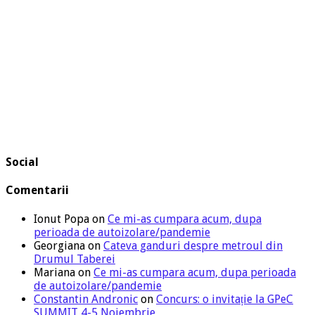
Social
Comentarii
Ionut Popa
on
Ce mi-as cumpara acum, dupa
perioada de autoizolare/pandemie
Georgiana
on
Cateva ganduri despre metroul din
Drumul Taberei
Mariana
on
Ce mi-as cumpara acum, dupa perioada
de autoizolare/pandemie
Constantin Andronic
on
Concurs: o invitație la GPeC
SUMMIT 4-5 Noiembrie