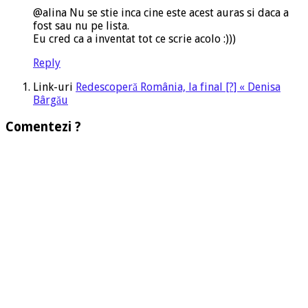
@alina Nu se stie inca cine este acest auras si daca a
fost sau nu pe lista.
Eu cred ca a inventat tot ce scrie acolo :)))
Reply
Link-uri
Redescoperă România, la final [?] « Denisa
Bârgău
Comentezi ?