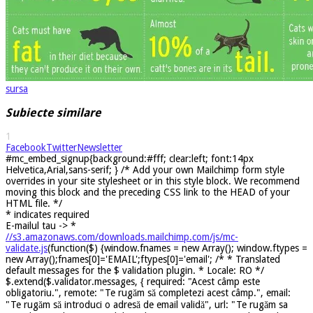
sursa
Subiecte similare
1
Facebook
Twitter
Newsletter
#mc_embed_signup{background:#fff; clear:left; font:14px
Helvetica,Arial,sans-serif; } /* Add your own Mailchimp form style
overrides in your site stylesheet or in this style block. We recommend
moving this block and the preceding CSS link to the HEAD of your
HTML file. */
*
indicates required
E-mailul tau ->
*
//s3.amazonaws.com/downloads.mailchimp.com/js/mc-
validate.js
(function($) {window.fnames = new Array(); window.ftypes =
new Array();fnames[0]='EMAIL';ftypes[0]='email'; /* * Translated
default messages for the $ validation plugin. * Locale: RO */
$.extend($.validator.messages, { required: "Acest câmp este
obligatoriu.", remote: "Te rugăm să completezi acest câmp.", email:
"Te rugăm să introduci o adresă de email validă", url: "Te rugăm sa