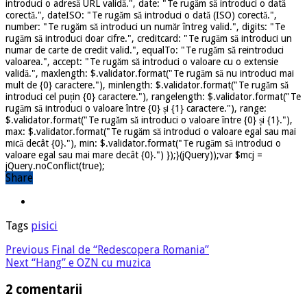
introduci o adresă URL validă.", date: "Te rugăm să introduci o dată
corectă.", dateISO: "Te rugăm să introduci o dată (ISO) corectă.",
number: "Te rugăm să introduci un număr întreg valid.", digits: "Te
rugăm să introduci doar cifre.", creditcard: "Te rugăm să introduci un
numar de carte de credit valid.", equalTo: "Te rugăm să reintroduci
valoarea.", accept: "Te rugăm să introduci o valoare cu o extensie
validă.", maxlength: $.validator.format("Te rugăm să nu introduci mai
mult de {0} caractere."), minlength: $.validator.format("Te rugăm să
introduci cel puțin {0} caractere."), rangelength: $.validator.format("Te
rugăm să introduci o valoare între {0} și {1} caractere."), range:
$.validator.format("Te rugăm să introduci o valoare între {0} și {1}."),
max: $.validator.format("Te rugăm să introduci o valoare egal sau mai
mică decât {0}."), min: $.validator.format("Te rugăm să introduci o
valoare egal sau mai mare decât {0}.") });}(jQuery));var $mcj =
jQuery.noConflict(true);
Share
Tags
pisici
Previous
Final de “Redescopera Romania”
Next
“Hang” e OZN cu muzica
2 comentarii