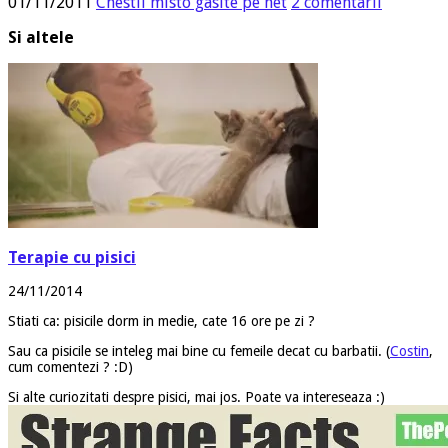
01/11/2011
Chestii misto gasite pe net
2 comentarii
Si altele
Terapie cu pisici
24/11/2014
Stiati ca: pisicile dorm in medie, cate 16 ore pe zi ?
Sau ca pisicile se inteleg mai bine cu femeile decat cu barbatii. (
Costin
,
cum comentezi ? :D)
Si alte curiozitati despre pisici, mai jos. Poate va intereseaza :)