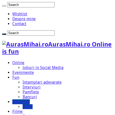
Wishlist
Despre mine
Contact
AurasMihai.ro Online
is fun
Online
Joburi in Social Media
Evenimente
Fun
Intamplari adevarate
Interviuri
Pamflete
Bancuri
De pe net
WOW
Filme