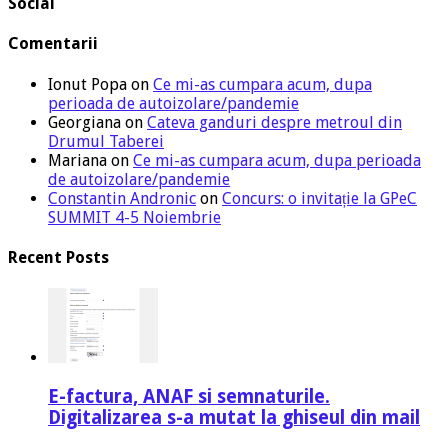
Social
Comentarii
Ionut Popa
on
Ce mi-as cumpara acum, dupa
perioada de autoizolare/pandemie
Georgiana
on
Cateva ganduri despre metroul din
Drumul Taberei
Mariana
on
Ce mi-as cumpara acum, dupa perioada
de autoizolare/pandemie
Constantin Andronic
on
Concurs: o invitație la GPeC
SUMMIT 4-5 Noiembrie
Recent Posts
E-factura, ANAF si semnaturile.
Digitalizarea s-a mutat la ghiseul din mail