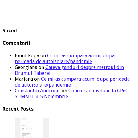
Social
Comentarii
Ionut Popa
on
Ce mi-as cumpara acum, dupa
perioada de autoizolare/pandemie
Georgiana
on
Cateva ganduri despre metroul din
Drumul Taberei
Mariana
on
Ce mi-as cumpara acum, dupa perioada
de autoizolare/pandemie
Constantin Andronic
on
Concurs: o invitație la GPeC
SUMMIT 4-5 Noiembrie
Recent Posts