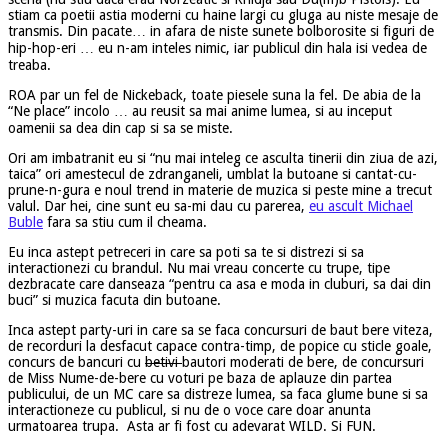
stiam ca poetii astia moderni cu haine largi cu gluga au niste mesaje de
transmis. Din pacate… in afara de niste sunete bolborosite si figuri de
hip-hop-eri … eu n-am inteles nimic, iar publicul din hala isi vedea de
treaba.
ROA par un fel de Nickeback, toate piesele suna la fel. De abia de la
“Ne place” incolo … au reusit sa mai anime lumea, si au inceput
oamenii sa dea din cap si sa se miste.
Ori am imbatranit eu si “nu mai inteleg ce asculta tinerii din ziua de azi,
taica” ori amestecul de zdranganeli, umblat la butoane si cantat-cu-
prune-n-gura e noul trend in materie de muzica si peste mine a trecut
valul. Dar hei, cine sunt eu sa-mi dau cu parerea,
eu ascult Michael
Buble
fara sa stiu cum il cheama.
Eu inca astept petreceri in care sa poti sa te si distrezi si sa
interactionezi cu brandul. Nu mai vreau concerte cu trupe, tipe
dezbracate care danseaza “pentru ca asa e moda in cluburi, sa dai din
buci” si muzica facuta din butoane.
Inca astept party-uri in care sa se faca concursuri de baut bere viteza,
de recorduri la desfacut capace contra-timp, de popice cu sticle goale,
concurs de bancuri cu
betivi
bautori moderati de bere, de concursuri
de Miss Nume-de-bere cu voturi pe baza de aplauze din partea
publicului, de un MC care sa distreze lumea, sa faca glume bune si sa
interactioneze cu publicul, si nu de o voce care doar anunta
urmatoarea trupa. Asta ar fi fost cu adevarat WILD. Si FUN.