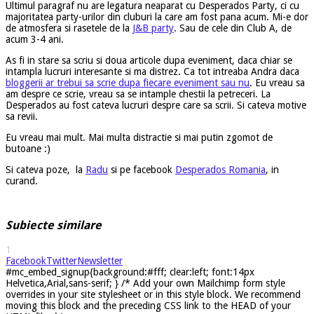
Ultimul paragraf nu are legatura neaparat cu Desperados Party, ci cu
majoritatea party-urilor din cluburi la care am fost pana acum. Mi-e dor
de atmosfera si rasetele de la
J&B party
. Sau de cele din Club A, de
acum 3-4 ani.
As fi in stare sa scriu si doua articole dupa eveniment, daca chiar se
intampla lucruri interesante si ma distrez. Ca tot intreaba Andra daca
bloggerii ar trebui sa scrie dupa fiecare eveniment sau nu
. Eu vreau sa
am despre ce scrie, vreau sa se intample chestii la petreceri. La
Desperados au fost cateva lucruri despre care sa scrii. Si cateva motive
sa revii.
Eu vreau mai mult. Mai multa distractie si mai putin zgomot de
butoane :)
Si cateva poze, la
Radu
si pe facebook
Desperados Romania
, in
curand.
Subiecte similare
1
Facebook
Twitter
Newsletter
#mc_embed_signup{background:#fff; clear:left; font:14px
Helvetica,Arial,sans-serif; } /* Add your own Mailchimp form style
overrides in your site stylesheet or in this style block. We recommend
moving this block and the preceding CSS link to the HEAD of your