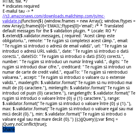
HTML file. */
*
indicates required
E-mailul tau ->
*
//s3.amazonaws.com/downloads.mailchimp.com/js/mc-
validate.js
(function($) {window.fnames = new Array(); window.ftypes =
new Array();fnames[0]='EMAIL';ftypes[0]='email'; /* * Translated
default messages for the $ validation plugin. * Locale: RO */
$.extend($.validator.messages, { required: "Acest câmp este
obligatoriu.", remote: "Te rugăm să completezi acest câmp.", email:
"Te rugăm să introduci o adresă de email validă", url: "Te rugăm sa
introduci o adresă URL validă.", date: "Te rugăm să introduci o dată
corectă.", dateISO: "Te rugăm să introduci o dată (ISO) corectă.",
number: "Te rugăm să introduci un număr întreg valid.", digits: "Te
rugăm să introduci doar cifre.", creditcard: "Te rugăm să introduci un
numar de carte de credit valid.", equalTo: "Te rugăm să reintroduci
valoarea.", accept: "Te rugăm să introduci o valoare cu o extensie
validă.", maxlength: $.validator.format("Te rugăm să nu introduci mai
mult de {0} caractere."), minlength: $.validator.format("Te rugăm să
introduci cel puțin {0} caractere."), rangelength: $.validator.format("Te
rugăm să introduci o valoare între {0} și {1} caractere."), range:
$.validator.format("Te rugăm să introduci o valoare între {0} și {1}."),
max: $.validator.format("Te rugăm să introduci o valoare egal sau mai
mică decât {0}."), min: $.validator.format("Te rugăm să introduci o
valoare egal sau mai mare decât {0}.") });}(jQuery));var $mcj =
jQuery.noConflict(true);
Share