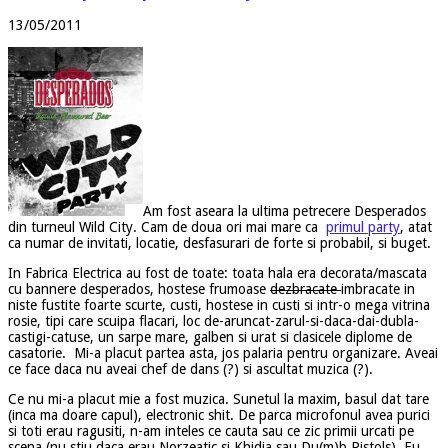
13/05/2011
Am fost aseara la ultima petrecere Desperados
din turneul Wild City. Cam de doua ori mai mare ca
primul party
, atat
ca numar de invitati, locatie, desfasurari de forte si probabil, si buget.
In Fabrica Electrica au fost de toate: toata hala era decorata/mascata
cu bannere desperados, hostese frumoase
dezbracate
imbracate in
niste fustite foarte scurte, custi, hostese in custi si intr-o mega vitrina
rosie, tipi care scuipa flacari, loc de-aruncat-zarul-si-daca-dai-dubla-
castigi-catuse, un sarpe mare, galben si urat si clasicele diplome de
casatorie. Mi-a placut partea asta, jos palaria pentru organizare. Aveai
ce face daca nu aveai chef de dans (?) si ascultat muzica (?).
Ce nu mi-a placut mie a fost muzica. Sunetul la maxim, basul dat tare
(inca ma doare capul), electronic shit. De parca microfonul avea purici
si toti erau ragusiti, n-am inteles ce cauta sau ce zic primii urcati pe
scena (nu stiu daca erau Norzeatic si Khidja sau Du(m)b Pistols). Eu