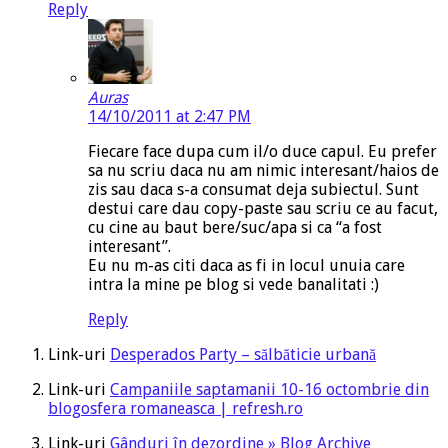
Reply
Auras
14/10/2011 at 2:47 PM
Fiecare face dupa cum il/o duce capul. Eu prefer
sa nu scriu daca nu am nimic interesant/haios de
zis sau daca s-a consumat deja subiectul. Sunt
destui care dau copy-paste sau scriu ce au facut,
cu cine au baut bere/suc/apa si ca “a fost
interesant”.
Eu nu m-as citi daca as fi in locul unuia care
intra la mine pe blog si vede banalitati :)
Reply
Link-uri
Desperados Party – sălbăticie urbană
Link-uri
Campaniile saptamanii 10-16 octombrie din
blogosfera romaneasca | refresh.ro
Link-uri
Gânduri în dezordine » Blog Archive