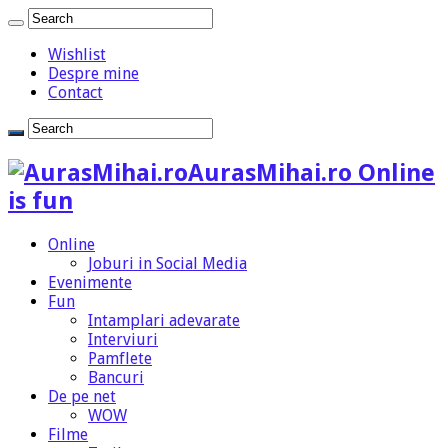
Wishlist
Despre mine
Contact
AurasMihai.ro Online
is fun
Online
Joburi in Social Media
Evenimente
Fun
Intamplari adevarate
Interviuri
Pamflete
Bancuri
De pe net
WOW
Filme