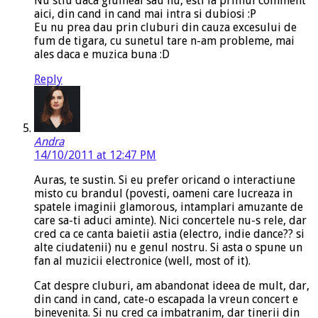
Nu stiu daca glumeai sau nu, esti la primul comment
aici, din cand in cand mai intra si dubiosi :P
Eu nu prea dau prin cluburi din cauza excesului de
fum de tigara, cu sunetul tare n-am probleme, mai
ales daca e muzica buna :D
Reply
Andra
14/10/2011 at 12:47 PM
Auras, te sustin. Si eu prefer oricand o interactiune
misto cu brandul (povesti, oameni care lucreaza in
spatele imaginii glamorous, intamplari amuzante de
care sa-ti aduci aminte). Nici concertele nu-s rele, dar
cred ca ce canta baietii astia (electro, indie dance?? si
alte ciudatenii) nu e genul nostru. Si asta o spune un
fan al muzicii electronice (well, most of it).
Cat despre cluburi, am abandonat ideea de mult, dar,
din cand in cand, cate-o escapada la vreun concert e
binevenita. Si nu cred ca imbatranim, dar tinerii din