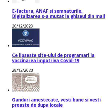
E-factura, ANAF si semnaturile.
Digitalizarea s-a mutat la ghiseul din mail
20/12/2023
Ce lipseste site-ului de programari la
vaccinarea impotriva Covid-19
28/12/2020
Ganduri amestecate, vesti bune si vesti
proaste de dupa locale