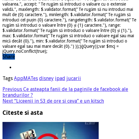
valoarea.", accept: "Te rugăm să introduci o valoare cu o extensie
validă.", maxlength: $.validator.format("Te rugăm să nu introduci mai
mult de {0} caractere."), minlength: $.validator.format("Te rugăm să
introduci cel puțin {0} caractere."), rangelength: $.validator.format("Te
rugăm să introduci o valoare între {0} și {1} caractere."), range:
$.validator.format("Te rugăm să introduci o valoare între {0} și {1}."),
max: $.validator.format("Te rugăm să introduci o valoare egal sau mai
mică decât {0}."), min: $.validator.format("Te rugăm să introduci o
valoare egal sau mai mare decât {0}.") });}(jQuery));var $mcj =
jQuery.noConflict(true);
Share
Tags
AppMATes
disney
ipad
jucarii
Previous
Ce asteapta fanii de la paginile de facebook ale
brandurilor ?
Next
“Liceenii in 53 de ore si ceva” e un kitsch
Citeste si asta