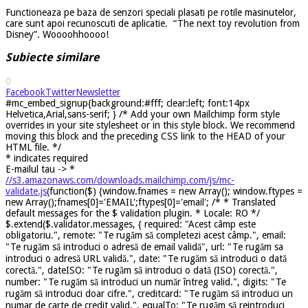
Functioneaza pe baza de senzori speciali plasati pe rotile masinutelor,
care sunt apoi recunoscuti de aplicatie. “The next toy revolution from
Disney”. Woooohhoooo!
Subiecte similare
0
Facebook
Twitter
Newsletter
#mc_embed_signup{background:#fff; clear:left; font:14px
Helvetica,Arial,sans-serif; } /* Add your own Mailchimp form style
overrides in your site stylesheet or in this style block. We recommend
moving this block and the preceding CSS link to the HEAD of your
HTML file. */
*
indicates required
E-mailul tau ->
*
//s3.amazonaws.com/downloads.mailchimp.com/js/mc-
validate.js
(function($) {window.fnames = new Array(); window.ftypes =
new Array();fnames[0]='EMAIL';ftypes[0]='email'; /* * Translated
default messages for the $ validation plugin. * Locale: RO */
$.extend($.validator.messages, { required: "Acest câmp este
obligatoriu.", remote: "Te rugăm să completezi acest câmp.", email:
"Te rugăm să introduci o adresă de email validă", url: "Te rugăm sa
introduci o adresă URL validă.", date: "Te rugăm să introduci o dată
corectă.", dateISO: "Te rugăm să introduci o dată (ISO) corectă.",
number: "Te rugăm să introduci un număr întreg valid.", digits: "Te
rugăm să introduci doar cifre.", creditcard: "Te rugăm să introduci un
numar de carte de credit valid.", equalTo: "Te rugăm să reintroduci