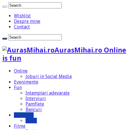
Wishlist
Despre mine
Contact
AurasMihai.ro Online
is fun
Online
Joburi in Social Media
Evenimente
Fun
Intamplari adevarate
Interviuri
Pamflete
Bancuri
De pe net
WOW
Filme