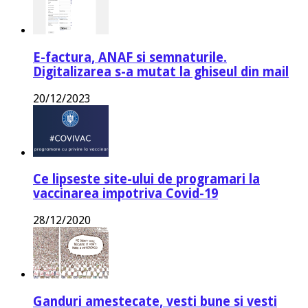
E-factura, ANAF si semnaturile.
Digitalizarea s-a mutat la ghiseul din mail
20/12/2023
Ce lipseste site-ului de programari la
vaccinarea impotriva Covid-19
28/12/2020
Ganduri amestecate, vesti bune si vesti