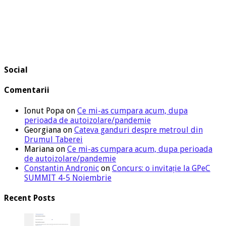
Social
Comentarii
Ionut Popa
on
Ce mi-as cumpara acum, dupa
perioada de autoizolare/pandemie
Georgiana
on
Cateva ganduri despre metroul din
Drumul Taberei
Mariana
on
Ce mi-as cumpara acum, dupa perioada
de autoizolare/pandemie
Constantin Andronic
on
Concurs: o invitație la GPeC
SUMMIT 4-5 Noiembrie
Recent Posts