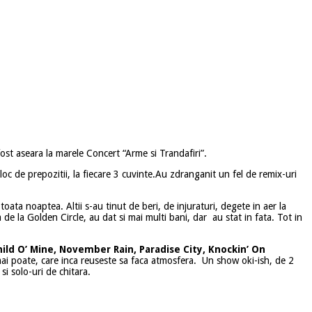
st aseara la marele Concert “Arme si Trandafiri”.
loc de prepozitii, la fiecare 3 cuvinte.
Au zdranganit un fel de remix-uri
ta noaptea. Altii s-au tinut de beri, de injuraturi, degete in aer la
de la Golden Circle, au dat si mai multi bani, dar au stat in fata. Tot in
ild O’ Mine, November Rain,
Paradise City, Knockin’ On
 mai poate, care inca reuseste sa faca atmosfera. Un show oki-ish, de 2
i solo-uri de chitara.