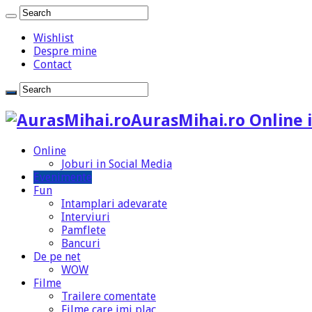
Wishlist
Despre mine
Contact
AurasMihai.ro Online i
Online
Joburi in Social Media
Evenimente
Fun
Intamplari adevarate
Interviuri
Pamflete
Bancuri
De pe net
WOW
Filme
Trailere comentate
Filme care imi plac