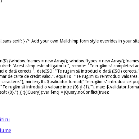
)
,sans-serif; } /* Add your own Mailchimp form style overrides in your sit
on($) {window.fnames = new Array(); window.ftypes = new Array();fnames[0
uired: "Acest câmp este obligatoriu.", remote: "Te rugăm să completezi ace
ci o dată corectă.", dateISO: "Te rugăm să introduci o dată (ISO) corectă.
mar de carte de credit valid.", equalTo: "Te rugăm să reintroduci valoarea.
caractere."), minlength: $.validator.format("Te rugăm să introduci cel puț
t("Te rugăm să introduci o valoare între {0} și {1}."), max: $.validator.for
ât {0}.") });}(jQuery));var $mcj = jQuery.noConflict(true);
iticu
 lume