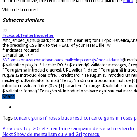
In loc de concluzie, mie cel mai mult de la concert mi-a placut de
Piticu
:)
Video de la concert :
Subiecte similare
22
Facebook
Twitter
Newsletter
#mc_embed_signup{background:#fff; clear:left; font:14px Helvetica,Arial
the preceding CSS link to the HEAD of your HTML file. */
*
indicates required
E-mailul tau ->
*
//s3.amazonaws.com/downloads.mailchimp.com/js/mc-validate.js
(functi
$ validation plugin. * Locale: RO */ $.extend($.validator.messages, { req
"Te rugăm sa introduci o adresă URL validă.", date: "Te rugăm să introdu
rugăm să introduci doar cifre.", creditcard: "Te rugăm să introduci un nu
maxlength: $.validator.format("Te rugăm să nu introduci mai mult de {0} 
introduci o valoare între {0} și {1} caractere."), range: $.validator.forma
$.validator.format("Te rugăm să introduci o valoare egal sau mai mare dec
Share
Tags
concert guns n' roses bucuresti
concerte
guns n' roses
p
Previous
Top 20 cele mai bune campanii de social media din
Next
Show de mentalism cu Vlad Grigorescu