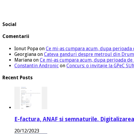
Social
Comentarii
Ionut Popa
on
Ce mi-as cumpara acum, dupa perioada 
Georgiana
on
Cateva ganduri despre metroul din Drum
Mariana
on
Ce mi-as cumpara acum, dupa perioada de
Constantin Andronic
on
Concurs: o invitație la GPeC 
Recent Posts
E-factura, ANAF si semnaturile. Digitalizarea
20/12/2023