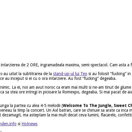
u intarzierea de 2 ORE, ingramadeala maxima, semi-spectacol. Cam asta a fo
-au uitat la subtitrarea de la
stand-up-ul lui Teo
si au folosit “fucking” in 
e au inceput si ei cu o ora intarziere. Au fost “fucking” degeaba.
mic. La ei, noi am avut noroc ca eram mai multi si ne-am tinut de glume toa
ca sa stea ore intregi in picioare la Romexpo, degeaba. Si mai pacat de aia 
junga la partea cu alea 4-5 melodii (
Welcome To The Jungle,
Sweet Ch
 veneau la timp la concert. Un Axl batran, care se chinuie sa arate ca inca
 dezamagit, ma asteptam la mai mult decat ceva lumini, flacarele, confetti s
den.info
si
Hotnews