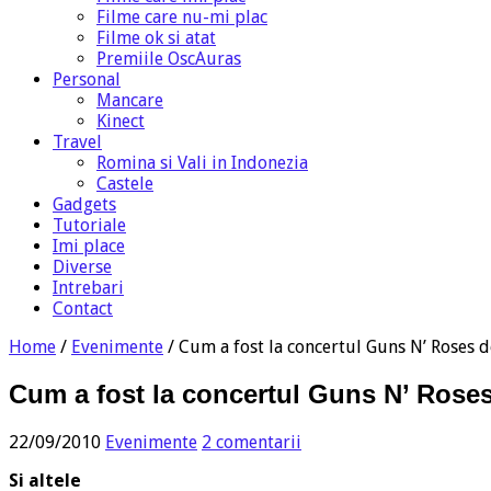
Filme care nu-mi plac
Filme ok si atat
Premiile OscAuras
Personal
Mancare
Kinect
Travel
Romina si Vali in Indonezia
Castele
Gadgets
Tutoriale
Imi place
Diverse
Intrebari
Contact
Home
/
Evenimente
/
Cum a fost la concertul Guns N’ Roses d
Cum a fost la concertul Guns N’ Rose
22/09/2010
Evenimente
2 comentarii
Si altele