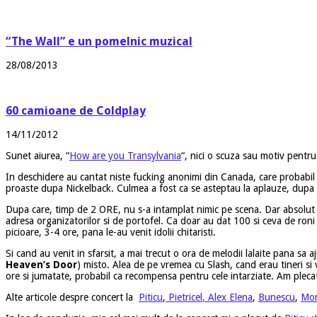
“The Wall” e un pomelnic muzical
28/08/2013
60 camioane de Coldplay
14/11/2012
Sunet aiurea, “
How are you Transylvania
“, nici o scuza sau motiv pentr
In deschidere au cantat niste fucking anonimi din Canada, care probabil s
proaste dupa Nickelback. Culmea a fost ca se asteptau la aplauze, dupa c
Dupa care, timp de 2 ORE, nu s-a intamplat nimic pe scena. Dar absolut ni
adresa organizatorilor si de portofel. Ca doar au dat 100 si ceva de roni 
picioare, 3-4 ore, pana le-au venit idolii chitaristi.
Si cand au venit in sfarsit, a mai trecut o ora de melodii lalaite pana sa a
Heaven’s Door
) misto. Alea de pe vremea cu Slash, cand erau tineri si
ore si jumatate, probabil ca recompensa pentru cele intarziate. Am plecat
Alte articole despre concert la
Piticu
,
Pietricel
, Alex
Elena
,
Bunescu
,
Mon