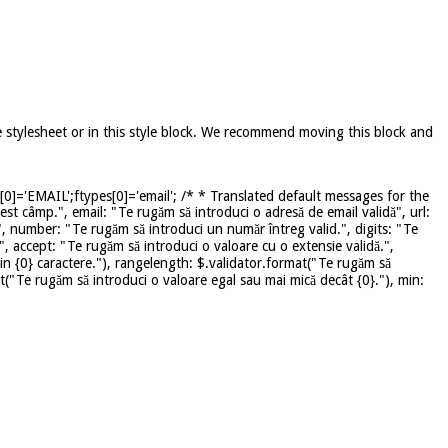
e stylesheet or in this style block. We recommend moving this block and
]='EMAIL';ftypes[0]='email'; /* * Translated default messages for the
st câmp.", email: "Te rugăm să introduci o adresă de email validă", url:
", number: "Te rugăm să introduci un număr întreg valid.", digits: "Te
", accept: "Te rugăm să introduci o valoare cu o extensie validă.",
in {0} caractere."), rangelength: $.validator.format("Te rugăm să
mat("Te rugăm să introduci o valoare egal sau mai mică decât {0}."), min: