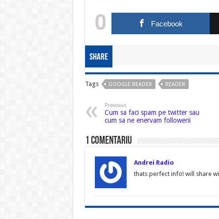
Acquires Social Travel
0
Recommendation
Facebook
Site Nextstop -urmeaza
Foursquare ? 10 Fascinating
Facts You Didn’t Know
About…
Share
Tags
GOOGLE READER
READER
Previous
Cum sa faci spam pe twitter sau
cum sa ne enervam followerii
1 comentariu
Andrei Radio
thats perfect info! will share w