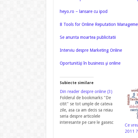
heyo.ro – lansare cu ipod
8 Tools for Online Reputation Managem
Se anunta moartea publicitatii
Interviu despre Marketing Online
Oportunităţi în business şi online
Subiecte similare
Din reader despre online (3)
Folderul de bookmarks "De
citit" se tot umple de cateva
zile, asa ca am decis sa reiau
seria despre articolele
interesante pe care le gasesc
Ce vre
prin reader. Deja asta ar fi
2011 ?
episodul 3 ... Facebook