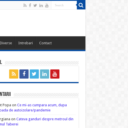
Diverse
Intrebari
Contact
l
ntarii
ut Popa
on
Ce mi-as cumpara acum, dupa
oada de autoizolare/pandemie
rgiana
on
Cateva ganduri despre metroul din
ul Taberei