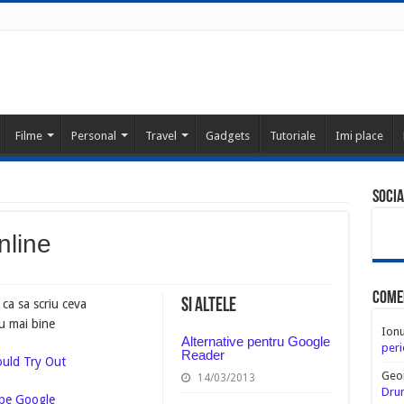
Filme
Personal
Travel
Gadgets
Tutoriale
Imi place
Socia
nline
Come
Si altele
ca sa scriu ceva
iu mai bine
Ion
Alternative pentru Google
peri
Reader
ould Try Out
Geo
14/03/2013
Drum
 pe Google