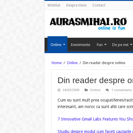
Wishlist
Despre mine
Contact
Online
Evenimente
Fun
De pe net
Home
/
Online
/
Din reader despre online
Din reader despre o
24/03/2009
Online
1 comentariu
Cum eu sunt mult prea ocupat/lenes/racit 
interesant, am noroc ca sunt altii care scr
7 Innovative Gmail Labs Features You Sh
Studiu despre modul cum faceti cautarile