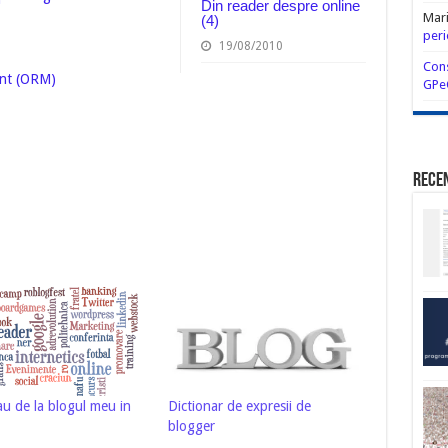
Din reader despre online
Mar
(4)
peri
19/08/2010
Cons
ent (ORM)
GPe
Rece
au de la blogul meu in
Dictionar de expresii de
blogger