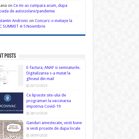
iana
on
Ce mi-as cumpara acum, dupa
oada de autoizolare/pandemie
tantin Andronic
on
Concurs: o invitație la
C SUMMIT 4-5 Noiembrie
nt Posts
E-factura, ANAF si semnaturile.
Digitalizarea s-a mutat la
ghiseul din mail
20/12/2023
Ce lipseste site-ului de
programari la vaccinarea
impotriva Covid-19
28/12/2020
Ganduri amestecate, vesti bune
si vesti proaste de dupa locale
28/09/2020