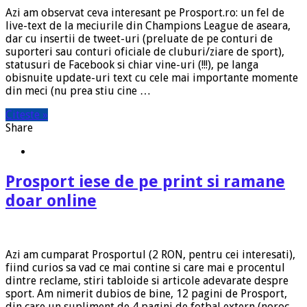
Azi am observat ceva interesant pe Prosport.ro: un fel de
live-text de la meciurile din Champions League de aseara,
dar cu insertii de tweet-uri (preluate de pe conturi de
suporteri sau conturi oficiale de cluburi/ziare de sport),
statusuri de Facebook si chiar vine-uri (!!!), pe langa
obisnuite update-uri text cu cele mai importante momente
din meci (nu prea stiu cine …
Citeste »
Share
Prosport iese de pe print si ramane
doar online
Azi am cumparat Prosportul (2 RON, pentru cei interesati),
fiind curios sa vad ce mai contine si care mai e procentul
dintre reclame, stiri tabloide si articole adevarate despre
sport. Am nimerit dubios de bine, 12 pagini de Prosport,
din care un supliment de 4 pagini de fotbal extern (noroc