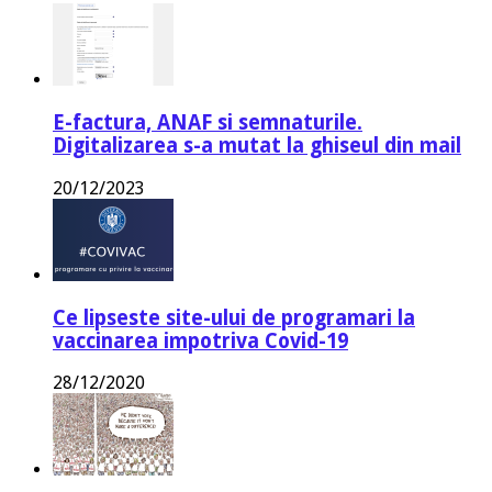
E-factura, ANAF si semnaturile.
Digitalizarea s-a mutat la ghiseul din mail
20/12/2023
Ce lipseste site-ului de programari la
vaccinarea impotriva Covid-19
28/12/2020