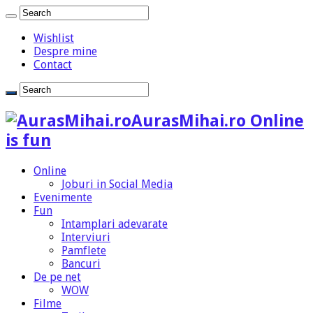
Wishlist
Despre mine
Contact
AurasMihai.ro Online
is fun
Online
Joburi in Social Media
Evenimente
Fun
Intamplari adevarate
Interviuri
Pamflete
Bancuri
De pe net
WOW
Filme