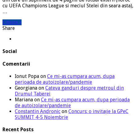
cu UEFA Champions League si meciul Stelei din seara asta),
…
Citeste »
Share
Social
Comentarii
Ionut Popa
on
Ce mi-as cumpara acum, dupa
perioada de autoizolare/pandemie
Georgiana
on
Cateva ganduri despre metroul din
Drumul Taberei
Mariana
on
Ce mi-as cumpara acum, dupa perioada
de autoizolare/pandemie
Constantin Andronic
on
Concurs: o invitație la GPeC
SUMMIT 4-5 Noiembrie
Recent Posts