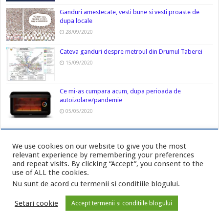
Ganduri amestecate, vesti bune si vesti proaste de
dupa locale
28/09/2020
Cateva ganduri despre metroul din Drumul Taberei
15/09/2020
Ce mi-as cumpara acum, dupa perioada de
autoizolare/pandemie
05/05/2020
We use cookies on our website to give you the most
relevant experience by remembering your preferences
and repeat visits. By clicking “Accept”, you consent to the
use of ALL the cookies.
Nu sunt de acord cu termenii si conditiile blogului
.
Politica de confidentialitate
-
Cookies
Setari cookie
Accept termenii si conditiile blogului
© Copyright AurasMihai.ro 2026