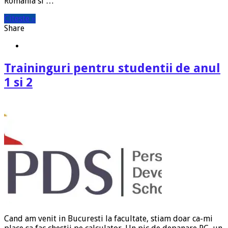
Romania si …
Citeste »
Share
Traininguri pentru studentii de anul
1 si 2
Cand am venit in Bucuresti la facultate, stiam doar ca-mi