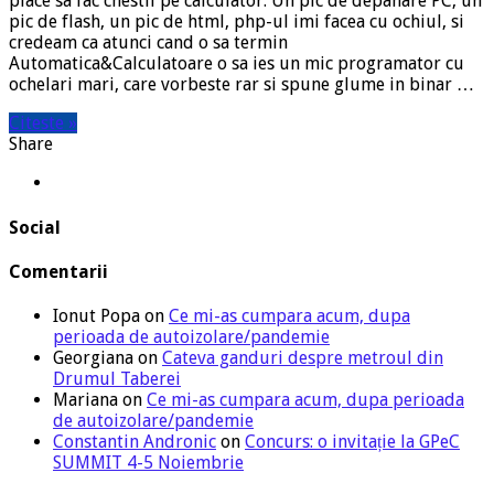
place sa fac chestii pe calculator. Un pic de depanare PC, un
pic de flash, un pic de html, php-ul imi facea cu ochiul, si
credeam ca atunci cand o sa termin
Automatica&Calculatoare o sa ies un mic programator cu
ochelari mari, care vorbeste rar si spune glume in binar …
Citeste »
Share
Social
Comentarii
Ionut Popa
on
Ce mi-as cumpara acum, dupa
perioada de autoizolare/pandemie
Georgiana
on
Cateva ganduri despre metroul din
Drumul Taberei
Mariana
on
Ce mi-as cumpara acum, dupa perioada
de autoizolare/pandemie
Constantin Andronic
on
Concurs: o invitație la GPeC
SUMMIT 4-5 Noiembrie