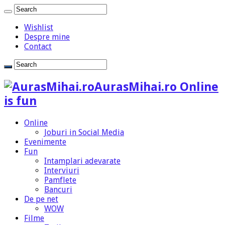
Wishlist
Despre mine
Contact
AurasMihai.ro Online
is fun
Online
Joburi in Social Media
Evenimente
Fun
Intamplari adevarate
Interviuri
Pamflete
Bancuri
De pe net
WOW
Filme