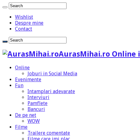
Wishlist
Despre mine
Contact
AurasMihai.ro Online i
Online
Joburi in Social Media
Evenimente
Fun
Intamplari adevarate
Interviuri
Pamflete
Bancuri
De pe net
WOW
Filme
Trailere comentate
Filme care imi plac