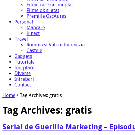
Filme care nu-mi plac
Filme ok si atat
Premiile OscAuras
Personal
Mancare
Kinect
Travel
Romina si Vali in Indonezia
Castele
Gadgets
Tutoriale
Imi place
Diverse
Intrebari
Contact
Home
/
Tag Archives: gratis
Tag Archives:
gratis
Serial de Guerilla Marketing – Episodu