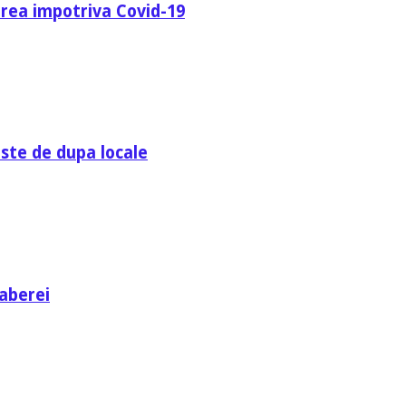
area impotriva Covid-19
ste de dupa locale
aberei