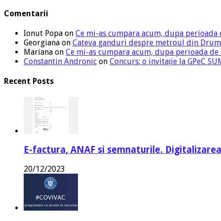
Comentarii
Ionut Popa
on
Ce mi-as cumpara acum, dupa perioada 
Georgiana
on
Cateva ganduri despre metroul din Drum
Mariana
on
Ce mi-as cumpara acum, dupa perioada de
Constantin Andronic
on
Concurs: o invitație la GPeC 
Recent Posts
E-factura, ANAF si semnaturile. Digitalizarea
20/12/2023