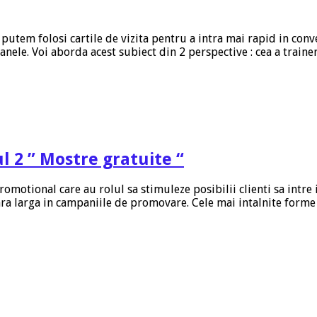
utem folosi cartile de vizita pentru a intra mai rapid in conve
nele. Voi aborda acest subiect din 2 perspective : cea a traine
l 2 ” Mostre gratuite “
otional care au rolul sa stimuleze posibilii clienti sa intre i
ara larga in campaniile de promovare. Cele mai intalnite forme