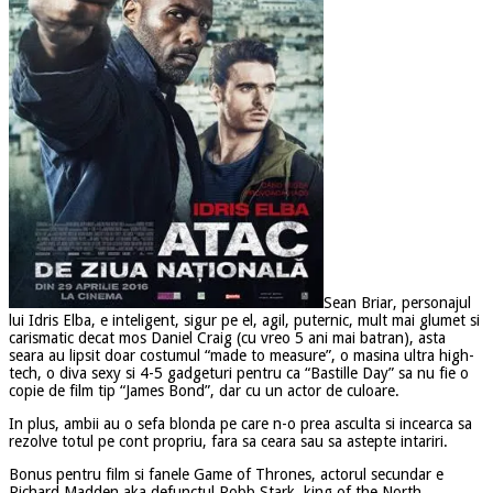
Sean Briar, personajul
lui Idris Elba, e inteligent, sigur pe el, agil, puternic, mult mai glumet si
carismatic decat mos Daniel Craig (cu vreo 5 ani mai batran), asta
seara au lipsit doar costumul “made to measure”, o masina ultra high-
tech, o diva sexy si 4-5 gadgeturi pentru ca “Bastille Day” sa nu fie o
copie de film tip “James Bond”, dar cu un actor de culoare.
In plus, ambii au o sefa blonda pe care n-o prea asculta si incearca sa
rezolve totul pe cont propriu, fara sa ceara sau sa astepte intariri.
Bonus pentru film si fanele Game of Thrones, actorul secundar e
Richard Madden aka defunctul Robb Stark, king of the North.