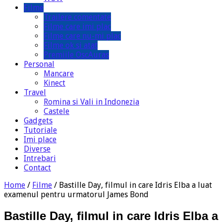
Filme
Trailere comentate
Filme care imi plac
Filme care nu-mi plac
Filme ok si atat
Premiile OscAuras
Personal
Mancare
Kinect
Travel
Romina si Vali in Indonezia
Castele
Gadgets
Tutoriale
Imi place
Diverse
Intrebari
Contact
Home
/
Filme
/
Bastille Day, filmul in care Idris Elba a luat
examenul pentru urmatorul James Bond
Bastille Day, filmul in care Idris Elba a