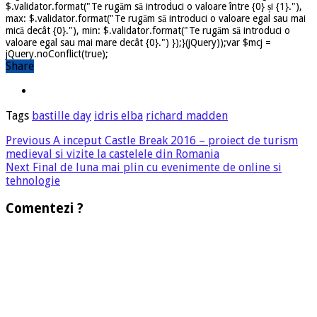
$.validator.format("Te rugăm să introduci o valoare între {0} și {1}."),
max: $.validator.format("Te rugăm să introduci o valoare egal sau mai
mică decât {0}."), min: $.validator.format("Te rugăm să introduci o
valoare egal sau mai mare decât {0}.") });}(jQuery));var $mcj =
jQuery.noConflict(true);
Share
Tags
bastille day
idris elba
richard madden
Previous
A inceput Castle Break 2016 – proiect de turism
medieval si vizite la castelele din Romania
Next
Final de luna mai plin cu evenimente de online si
tehnologie
Comentezi ?