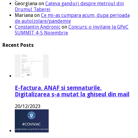
Georgiana
on
Cateva ganduri despre metroul din
Drumul Taberei
Mariana
on
Ce mi-as cumpara acum, dupa perioada
de autoizolare/pandemie
Constantin Andronic
on
Concurs: o invitație la GPeC
SUMMIT 4-5 Noiembrie
Recent Posts
E-factura, ANAF si semnaturile.
Digitalizarea s-a mutat la ghiseul din mail
20/12/2023