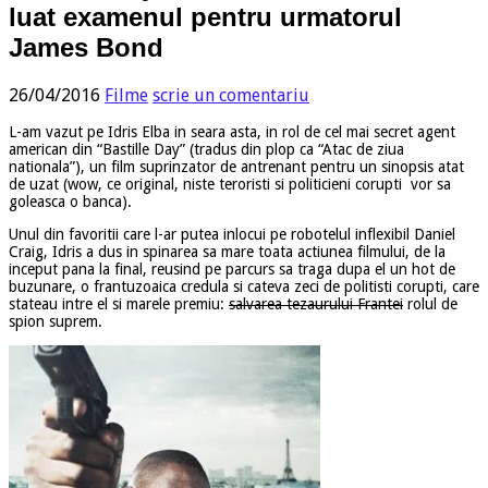
luat examenul pentru urmatorul
James Bond
26/04/2016
Filme
scrie un comentariu
L-am vazut pe Idris Elba in seara asta, in rol de cel mai secret agent
american din “Bastille Day” (tradus din plop ca “Atac de ziua
nationala”), un film suprinzator de antrenant pentru un sinopsis atat
de uzat (wow, ce original, niste teroristi si politicieni corupti vor sa
goleasca o banca).
Unul din favoritii care l-ar putea inlocui pe robotelul inflexibil Daniel
Craig, Idris a dus in spinarea sa mare toata actiunea filmului, de la
inceput pana la final, reusind pe parcurs sa traga dupa el un hot de
buzunare, o frantuzoaica credula si cateva zeci de politisti corupti, care
stateau intre el si marele premiu:
salvarea tezaurului Frantei
rolul de
spion suprem.