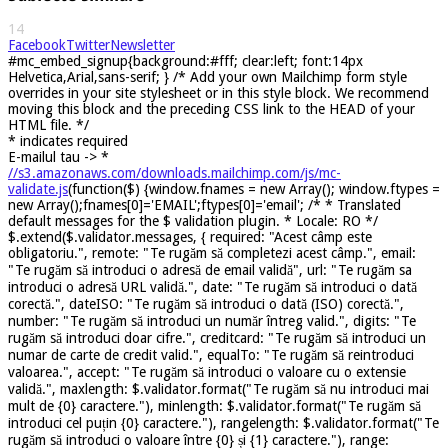
14
Facebook
Twitter
Newsletter
#mc_embed_signup{background:#fff; clear:left; font:14px
Helvetica,Arial,sans-serif; } /* Add your own Mailchimp form style
overrides in your site stylesheet or in this style block. We recommend
moving this block and the preceding CSS link to the HEAD of your
HTML file. */
*
indicates required
E-mailul tau ->
*
//s3.amazonaws.com/downloads.mailchimp.com/js/mc-
validate.js
(function($) {window.fnames = new Array(); window.ftypes =
new Array();fnames[0]='EMAIL';ftypes[0]='email'; /* * Translated
default messages for the $ validation plugin. * Locale: RO */
$.extend($.validator.messages, { required: "Acest câmp este
obligatoriu.", remote: "Te rugăm să completezi acest câmp.", email:
"Te rugăm să introduci o adresă de email validă", url: "Te rugăm sa
introduci o adresă URL validă.", date: "Te rugăm să introduci o dată
corectă.", dateISO: "Te rugăm să introduci o dată (ISO) corectă.",
number: "Te rugăm să introduci un număr întreg valid.", digits: "Te
rugăm să introduci doar cifre.", creditcard: "Te rugăm să introduci un
numar de carte de credit valid.", equalTo: "Te rugăm să reintroduci
valoarea.", accept: "Te rugăm să introduci o valoare cu o extensie
validă.", maxlength: $.validator.format("Te rugăm să nu introduci mai
mult de {0} caractere."), minlength: $.validator.format("Te rugăm să
introduci cel puțin {0} caractere."), rangelength: $.validator.format("Te
rugăm să introduci o valoare între {0} și {1} caractere."), range: