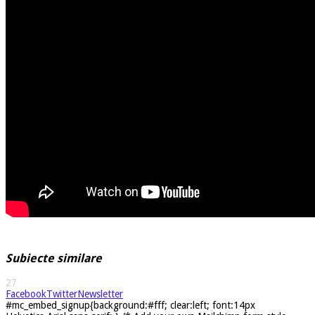
Subiecte similare
27
Facebook
Twitter
Newsletter
#mc_embed_signup{background:#fff; clear:left; font:14px