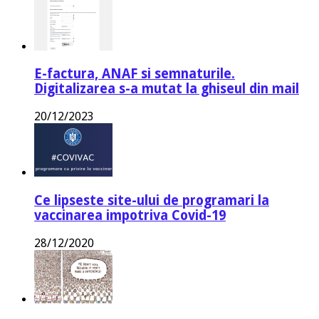
E-factura, ANAF si semnaturile.
Digitalizarea s-a mutat la ghiseul din mail
20/12/2023
Ce lipseste site-ului de programari la
vaccinarea impotriva Covid-19
28/12/2020