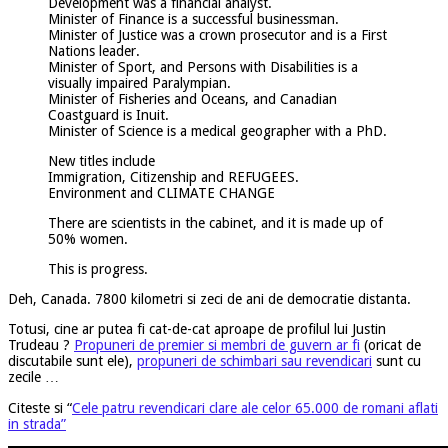
Development was a financial analyst.
Minister of Finance is a successful businessman.
Minister of Justice was a crown prosecutor and is a First
Nations leader.
Minister of Sport, and Persons with Disabilities is a
visually impaired Paralympian.
Minister of Fisheries and Oceans, and Canadian
Coastguard is Inuit.
Minister of Science is a medical geographer with a PhD.
New titles include
Immigration, Citizenship and REFUGEES.
Environment and CLIMATE CHANGE
There are scientists in the cabinet, and it is made up of
50% women.
This is progress.
Deh, Canada. 7800 kilometri si zeci de ani de democratie distanta.
Totusi, cine ar putea fi cat-de-cat aproape de profilul lui Justin
Trudeau ?
Propuneri de premier si membri de guvern ar fi
(oricat de
discutabile sunt ele),
propuneri de schimbari sau revendicari
sunt cu
zecile …
Citeste si “
Cele patru revendicari clare ale celor 65.000 de romani aflati
in strada”