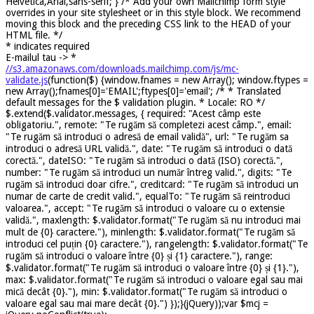
Helvetica,Arial,sans-serif; } /* Add your own Mailchimp form style
overrides in your site stylesheet or in this style block. We recommend
moving this block and the preceding CSS link to the HEAD of your
HTML file. */
*
indicates required
E-mailul tau ->
*
//s3.amazonaws.com/downloads.mailchimp.com/js/mc-
validate.js
(function($) {window.fnames = new Array(); window.ftypes =
new Array();fnames[0]='EMAIL';ftypes[0]='email'; /* * Translated
default messages for the $ validation plugin. * Locale: RO */
$.extend($.validator.messages, { required: "Acest câmp este
obligatoriu.", remote: "Te rugăm să completezi acest câmp.", email:
"Te rugăm să introduci o adresă de email validă", url: "Te rugăm sa
introduci o adresă URL validă.", date: "Te rugăm să introduci o dată
corectă.", dateISO: "Te rugăm să introduci o dată (ISO) corectă.",
number: "Te rugăm să introduci un număr întreg valid.", digits: "Te
rugăm să introduci doar cifre.", creditcard: "Te rugăm să introduci un
numar de carte de credit valid.", equalTo: "Te rugăm să reintroduci
valoarea.", accept: "Te rugăm să introduci o valoare cu o extensie
validă.", maxlength: $.validator.format("Te rugăm să nu introduci mai
mult de {0} caractere."), minlength: $.validator.format("Te rugăm să
introduci cel puțin {0} caractere."), rangelength: $.validator.format("Te
rugăm să introduci o valoare între {0} și {1} caractere."), range:
$.validator.format("Te rugăm să introduci o valoare între {0} și {1}."),
max: $.validator.format("Te rugăm să introduci o valoare egal sau mai
mică decât {0}."), min: $.validator.format("Te rugăm să introduci o
valoare egal sau mai mare decât {0}.") });}(jQuery));var $mcj =