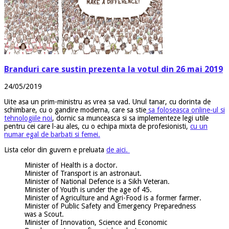
Branduri care sustin prezenta la votul din 26 mai 2019
24/05/2019
Uite asa un prim-ministru as vrea sa vad. Unul tanar, cu dorinta de
schimbare, cu o gandire moderna, care sa stie
sa foloseasca online-ul si
tehnologiile noi
, dornic sa munceasca si sa implementeze legi utile
pentru cei care l-au ales, cu o echipa mixta de profesionisti,
cu un
numar egal de barbati si femei.
Lista celor din guvern e preluata
de aici.
Minister of Health is a doctor.
Minister of Transport is an astronaut.
Minister of National Defence is a Sikh Veteran.
Minister of Youth is under the age of 45.
Minister of Agriculture and Agri-Food is a former farmer.
Minister of Public Safety and Emergency Preparedness
was a Scout.
Minister of Innovation, Science and Economic