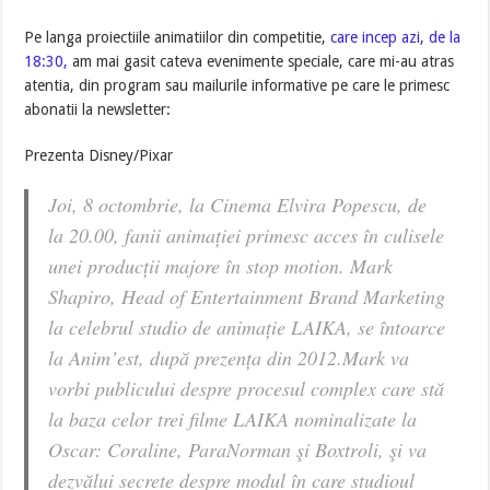
Pe langa proiectiile animatiilor din competitie,
care incep azi, de la
18:30,
am mai gasit cateva evenimente speciale, care mi-au atras
atentia, din program sau mailurile informative pe care le primesc
abonatii la newsletter:
Prezenta Disney/Pixar
Joi, 8 octombrie, la Cinema Elvira Popescu, de
la 20.00, fanii animației primesc acces în culisele
unei producții majore în stop motion. Mark
Shapiro, Head of Entertainment Brand Marketing
la celebrul studio de animație LAIKA, se întoarce
la Anim’est, după prezența din 2012.Mark va
vorbi publicului despre procesul complex care stă
la baza celor trei filme LAIKA nominalizate la
Oscar:
Coraline
,
ParaNorman
şi
Boxtroli
, şi va
dezvălui secrete despre modul în care studioul