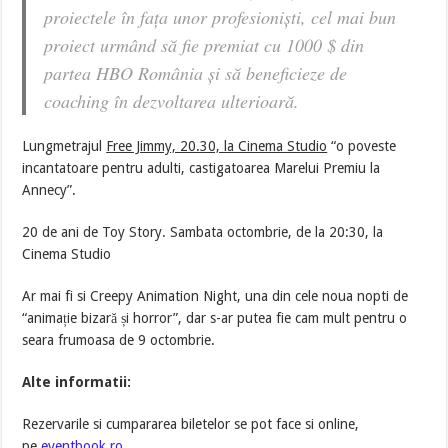
proiectele în fața unor profesioniști, cel mai bun
proiect urmând să fie premiat cu 1000 $ din
partea HBO România și să beneficieze de
coaching în dezvoltarea ulterioară.
Lungmetrajul
Free Jimmy, 20.30, la Cinema Studio
“o poveste
incantatoare pentru adulti, castigatoarea Marelui Premiu la
Annecy”.
20 de ani de Toy Story. Sambata octombrie, de la 20:30, la
Cinema Studio
Ar mai fi si Creepy Animation Night, una din cele noua nopti de
“animație bizară și horror”, dar s-ar putea fie cam mult pentru o
seara frumoasa de 9 octombrie.
Alte informatii:
Rezervarile si cumpararea biletelor se pot face si online,
pe
eventbook.ro