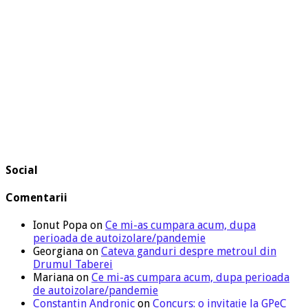
Social
Comentarii
Ionut Popa
on
Ce mi-as cumpara acum, dupa
perioada de autoizolare/pandemie
Georgiana
on
Cateva ganduri despre metroul din
Drumul Taberei
Mariana
on
Ce mi-as cumpara acum, dupa perioada
de autoizolare/pandemie
Constantin Andronic
on
Concurs: o invitație la GPeC