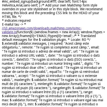
#mc_embed_signup{background:#fff; clear:left; font:14px
Helvetica,Arial,sans-serif; } /* Add your own Mailchimp form style
overrides in your site stylesheet or in this style block. We recommend
moving this block and the preceding CSS link to the HEAD of your
HTML file. */
*
indicates required
E-mailul tau ->
*
//s3.amazonaws.com/downloads.mailchimp.com/js/mc-
validate.js
(function($) {window.fnames = new Array(); window.ftypes =
new Array();fnames[0]='EMAIL';ftypes[0]='email'; /* * Translated
default messages for the $ validation plugin. * Locale: RO */
$.extend($.validator.messages, { required: "Acest câmp este
obligatoriu.", remote: "Te rugăm să completezi acest câmp.", email:
"Te rugăm să introduci o adresă de email validă", url: "Te rugăm sa
introduci o adresă URL validă.", date: "Te rugăm să introduci o dată
corectă.", dateISO: "Te rugăm să introduci o dată (ISO) corectă.",
number: "Te rugăm să introduci un număr întreg valid.", digits: "Te
rugăm să introduci doar cifre.", creditcard: "Te rugăm să introduci un
numar de carte de credit valid.", equalTo: "Te rugăm să reintroduci
valoarea.", accept: "Te rugăm să introduci o valoare cu o extensie
validă.", maxlength: $.validator.format("Te rugăm să nu introduci mai
mult de {0} caractere."), minlength: $.validator.format("Te rugăm să
introduci cel puțin {0} caractere."), rangelength: $.validator.format("Te
rugăm să introduci o valoare între {0} și {1} caractere."), range:
$.validator.format("Te rugăm să introduci o valoare între {0} și {1}."),
max: $.validator.format("Te rugăm să introduci o valoare egal sau mai
mică decât {0}."), min: $.validator.format("Te rugăm să introduci o