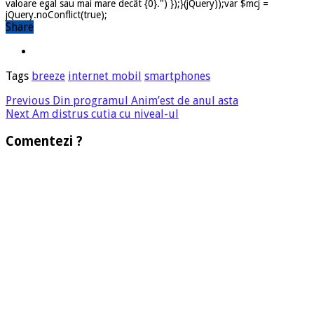
valoare egal sau mai mare decât {0}.") });}(jQuery));var $mcj =
jQuery.noConflict(true);
Share
Tags
breeze
internet mobil
smartphones
Previous
Din programul Anim’est de anul asta
Next
Am distrus cutia cu niveal-ul
Comentezi ?