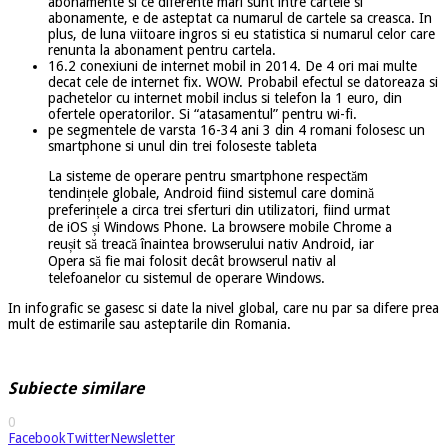
abonamente si ce diferente mari sunt intre cartele si
abonamente, e de asteptat ca numarul de cartele sa creasca. In
plus, de luna viitoare ingros si eu statistica si numarul celor care
renunta la abonament pentru cartela.
16.2 conexiuni de internet mobil in 2014. De 4 ori mai multe
decat cele de internet fix. WOW. Probabil efectul se datoreaza si
pachetelor cu internet mobil inclus si telefon la 1 euro, din
ofertele operatorilor. Si “atasamentul” pentru wi-fi.
pe segmentele de varsta 16-34 ani 3 din 4 romani folosesc un
smartphone si unul din trei foloseste tableta
La sisteme de operare pentru smartphone respectăm
tendințele globale, Android fiind sistemul care domină
preferințele a circa trei sferturi din utilizatori, fiind urmat
de iOS și Windows Phone. La browsere mobile Chrome a
reușit să treacă înaintea browserului nativ Android, iar
Opera să fie mai folosit decât browserul nativ al
telefoanelor cu sistemul de operare Windows.
In infografic se gasesc si date la nivel global, care nu par sa difere prea
mult de estimarile sau asteptarile din Romania.
Subiecte similare
0
Facebook
Twitter
Newsletter