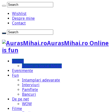
Wishlist
Despre mine
Contact
AurasMihai.ro Online
is fun
Online
Joburi in Social Media
Evenimente
Fun
Intamplari adevarate
Interviuri
Pamflete
Bancuri
De pe net
WOW
Filme