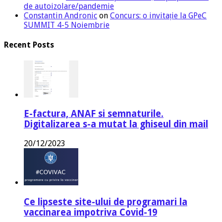
de autoizolare/pandemie
Constantin Andronic
on
Concurs: o invitație la GPeC
SUMMIT 4-5 Noiembrie
Recent Posts
E-factura, ANAF si semnaturile.
Digitalizarea s-a mutat la ghiseul din mail
20/12/2023
Ce lipseste site-ului de programari la
vaccinarea impotriva Covid-19