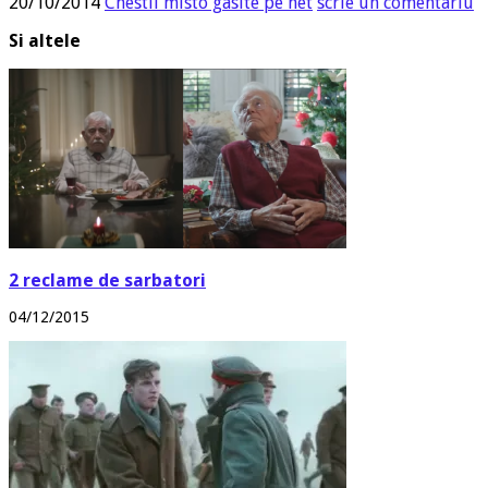
20/10/2014
Chestii misto gasite pe net
scrie un comentariu
Si altele
2 reclame de sarbatori
04/12/2015