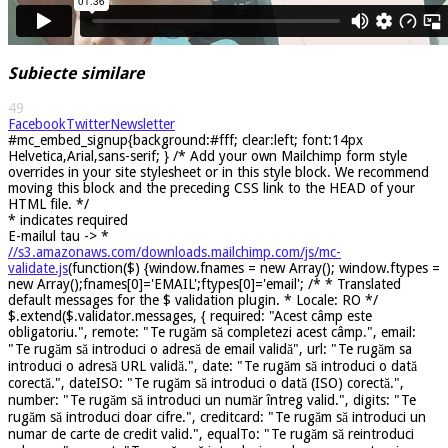
Subiecte similare
49
Facebook
Twitter
Newsletter
#mc_embed_signup{background:#fff; clear:left; font:14px
Helvetica,Arial,sans-serif; } /* Add your own Mailchimp form style
overrides in your site stylesheet or in this style block. We recommend
moving this block and the preceding CSS link to the HEAD of your
HTML file. */
*
indicates required
E-mailul tau ->
*
//s3.amazonaws.com/downloads.mailchimp.com/js/mc-
validate.js
(function($) {window.fnames = new Array(); window.ftypes =
new Array();fnames[0]='EMAIL';ftypes[0]='email'; /* * Translated
default messages for the $ validation plugin. * Locale: RO */
$.extend($.validator.messages, { required: "Acest câmp este
obligatoriu.", remote: "Te rugăm să completezi acest câmp.", email:
"Te rugăm să introduci o adresă de email validă", url: "Te rugăm sa
introduci o adresă URL validă.", date: "Te rugăm să introduci o dată
corectă.", dateISO: "Te rugăm să introduci o dată (ISO) corectă.",
number: "Te rugăm să introduci un număr întreg valid.", digits: "Te
rugăm să introduci doar cifre.", creditcard: "Te rugăm să introduci un
numar de carte de credit valid.", equalTo: "Te rugăm să reintroduci