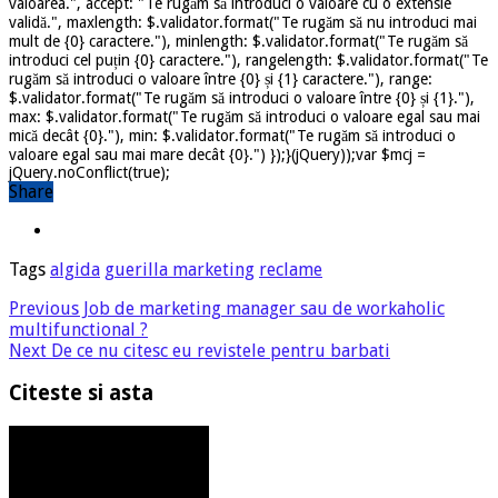
valoarea.", accept: "Te rugăm să introduci o valoare cu o extensie
validă.", maxlength: $.validator.format("Te rugăm să nu introduci mai
mult de {0} caractere."), minlength: $.validator.format("Te rugăm să
introduci cel puțin {0} caractere."), rangelength: $.validator.format("Te
rugăm să introduci o valoare între {0} și {1} caractere."), range:
$.validator.format("Te rugăm să introduci o valoare între {0} și {1}."),
max: $.validator.format("Te rugăm să introduci o valoare egal sau mai
mică decât {0}."), min: $.validator.format("Te rugăm să introduci o
valoare egal sau mai mare decât {0}.") });}(jQuery));var $mcj =
jQuery.noConflict(true);
Share
Tags
algida
guerilla marketing
reclame
Previous
Job de marketing manager sau de workaholic
multifunctional ?
Next
De ce nu citesc eu revistele pentru barbati
Citeste si asta