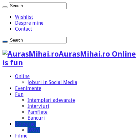
Wishlist
Despre mine
Contact
AurasMihai.ro Online
is fun
Online
Joburi in Social Media
Evenimente
Fun
Intamplari adevarate
Interviuri
Pamflete
Bancuri
De pe net
WOW
Filme