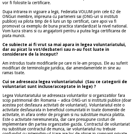
vor fi folosite la certificare.
Dupa intrarea in vigoare a legii, Federatia VOLUM prin cele 62 de
ONGuri membre, impreuna cu partenerii sai (ONG-uri si instituti
publice) va pilota timp de 6 luni un tip certificat, care apoi va fi
promovat ca exemplu de buna practica standardizat la nivel national.
Vom lucra strans si cu angajatorii pentru a putea lega certificarea de
piata muncii.
Ce subiecte ai fi vrut sa mai apara in legea voluntariatului,
dar au picat la vot/dezbateri sau n-au fost luate in
considerare de la inceput?
Am introdus toate modificarile pe care ni le-am propus. Ele au suferit
modificari de terminologie juridica, dar amendamentele in sine au
ramas toate.
Cui se adreseaza legea voluntariatului (Sau ce categorii de
voluntariat sunt incluse/acceptate in lege) ?
Legea Voluntariatului se adreseaza voluntarilor si organizatiilor fara
scop patrimonial din Romania – adica ONG-uri si institutii publice (doar
acestea pot desfasura activitati de voluntariat). Voluntariatul este o
activitate desfasurata in beneficiul comunitatii in toate domeniile de
activitate, in afara orelor de program si nu substituie munca platita.
Este o activitate neremunerata, dar care presupune costuri de
implementare din partea organizatiei-gazda. Contractul de voluntariat
nu substituie contractul de munca, iar voluntariatul nu trebuie
confundat cu internship-ul (care are loc de obicei in companii private,