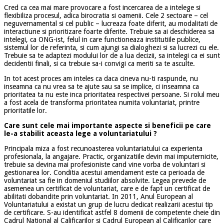
Cred ca cea mai mare provocare a fost incercarea de a intelege si
flexibiliza procesul, adica birocratia si oamenii. Cele 2 sectoare – cel
neguvernamental si cel public – lucreaza foate diferit, au modalitati de
interactiune si prioritizare foarte diferite. Trebuie sa ai deschiderea sa
intelegi, ca ONG-ist, felul in care functioneaza institutiile publice,
sistemul lor de referinta, si cum ajungi sa dialoghezi si sa lucrezi cu ele.
Trebuie sa te adaptezi modului lor de a lua decizii, sa intelegi ca ei sunt
decidentii finali, si ca trebuie sa-i convigi ca meriti sa te asculte.
In tot acest proces am inteles ca daca cineva nu-ti raspunde, nu
inseamna ca nu vrea sa te ajute sau sa se implice, ci inseamna ca
prioritatea ta nu este inca prioritatea respectivei persoane. Si rolul meu
a fost acela de transforma prioritatea numita voluntariat, printre
prioritatile lor.
Care sunt cele mai importante aspecte si beneficii pe care
le-a stabilit aceasta lege a voluntariatului ?
Principala miza a fost recunoasterea voluntariatului ca experienta
profesionala, la angajare. Practic, organizatiile devin mai imputernicite,
trebuie sa devina mai profesioniste cand vine vorba de voluntari si
gestionarea lor. Conditia acestui amendament este ca perioada de
voluntariat sa fie in domeniul studiilor absolvite. Legea prevede de
asemenea un certificat de voluntariat, care e de fapt un certificat de
abilitati dobandite prin voluntariat. In 2011, Anul European al
Voluntariatului a existat un grup de lucru dedicat realizarii acestui tip
de certificare. S-au identificat astfel 8 domenii de competente cheie din
Cadrul National al Calificarilor si Cadrul European al Calificarilor care