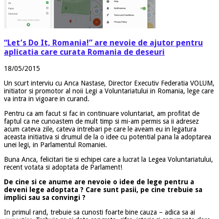
“Let’s Do It, Romania!” are nevoie de ajutor pentru
aplicatia care curata Romania de deseuri
18/05/2015
Un scurt interviu cu Anca Nastase, Director Executiv Federatia VOLUM,
initiator si promotor al noii Legi a Voluntariatului in Romania, lege care
va intra in vigoare in curand.
Pentru ca am facut si fac in continuare voluntariat, am profitat de
faptul ca ne cunoastem de mult timp si mi-am permis sa ii adresez
acum cateva zile, cateva intrebari pe care le aveam eu in legatura
aceasta initiativa si drumul de la o idee cu potential pana la adoptarea
unei legi, in Parlamentul Romaniei.
Buna Anca, felicitari tie si echipei care a lucrat la Legea Voluntariatului,
recent votata si adoptata de Parlament!
De cine si ce anume are nevoie o idee de lege pentru a
deveni lege adoptata ? Care sunt pasii, pe cine trebuie sa
implici sau sa convingi ?
In primul rand, trebuie sa cunosti foarte bine cauza – adica sa ai