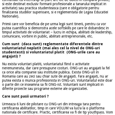
si este destinat exclusiv formarii profesionale a tanarului implicat in
activitate) sau practica studenteasca (care e obligatorie pentru
finalizarea studiilor superioare, si e reglementata de Legea Educatiei
Nationale).
Primii care vor beneficia de pe urma legii sunt tinerii, pentru ca vor
putea cuantifica si demonstra acele softskills pe care le dobandesc in
timpul activitatii de voluntariat – lucru in echipa, abilitati de leadership,
comunicare, vorbire in public, abilitati antreprenoriale, etc.
Cum sunt (daca sunt) reglementate diferentele dintre
voluntariatul neplatit (mai ales cel la nivel de ONG-uri
studentesti) si voluntariatul platit (ONG-urile care au
angajati) ?
Nu exista voluntari platiti, voluntariatul fiind o activitate
neremunerata, dar care presupune costuri. ONG-uri au angajati la fel
ca orice alta companie sau institutie publica. Exista ONG-uri in
Romania care au zeci sau chiar sute de angajati. Fara angajati, nu ar
putea exista o munca profesionista in ONG-uri. Voluntariatul este doar
o parte din ce inseamna sa fii ONG-ist. Voluntarii sunt implicati in
diferite proiecte sau programe externe ale organizatiei.
Care sunt pasii urmatori ?
Urmeaza 6 luni de pilotare cu ONG-uri din intreaga tara pentru
certificarea abilitatilor, timp in care VOLUM va lucra la o platforma
nationala de certificare. Practic, certificarea va fi de tip youthpass. Vom