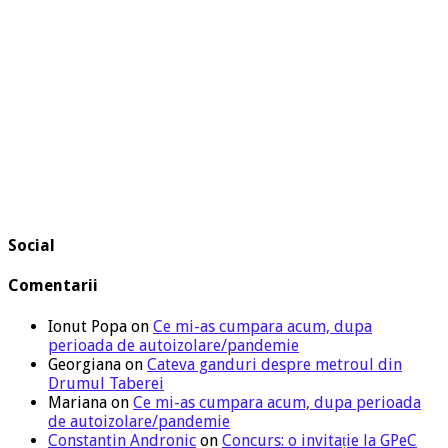
Social
Comentarii
Ionut Popa
on
Ce mi-as cumpara acum, dupa
perioada de autoizolare/pandemie
Georgiana
on
Cateva ganduri despre metroul din
Drumul Taberei
Mariana
on
Ce mi-as cumpara acum, dupa perioada
de autoizolare/pandemie
Constantin Andronic
on
Concurs: o invitație la GPeC