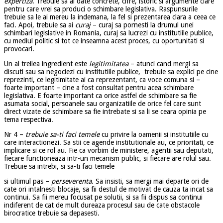
expertiza
. Trebuie sa ai date concrete, cifre, istoric si argumente clare
pentru care vrei sa produci o schimbare legislativa. Raspunsurile
trebuie sa le ai mereu la indemana, la fel si prezentarea clara a ceea ce
faci. Apoi, trebuie sa ai
curaj
– curaj sa pornesti la drumul unei
schimbari legislative in Romania, curaj sa lucrezi cu institutiile publice,
cu mediul politic si tot ce inseamna acest proces, cu oportunitati si
provocari.
Un al treilea ingredient este
legitimitatea
– atunci cand mergi sa
discuti sau sa negociezi cu institutiile publice, trebuie sa explici pe cine
reprezinti, ce legitimitate ai ca reprezentant, ca voce comuna si –
foarte important – cine a fost consultat pentru acea schimbare
legislativa. E foarte important ca orice astfel de schimbare sa fie
asumata social, persoanele sau organizatiile de orice fel care sunt
direct vizate de schimbare sa fie intrebate si sa li se ceara opinia pe
tema respectiva.
Nr 4 –
trebuie sa-ti faci temele
cu privire la oamenii si institutiile cu
care interactionezi. Sa stii ce agende institutionale au, ce prioritati, ce
implicare si ce rol au. Fie ca vorbim de ministere, agentii sau deputati,
fiecare functioneaza intr-un mecanism public, si fiecare are rolul sau.
Trebuie sa intrebi, si sa-ti faci temele
si ultimul pas –
perseverenta
. Sa insisti, sa mergi mai departe ori de
cate ori intalnesti blocaje, sa fii destul de motivat de cauza ta incat sa
continui. Sa fii mereu focusat pe solutii, si sa fii dispus sa continui
indiferent de cat de mult dureaza procesul sau de cate obstacole
birocratice trebuie sa depasesti.