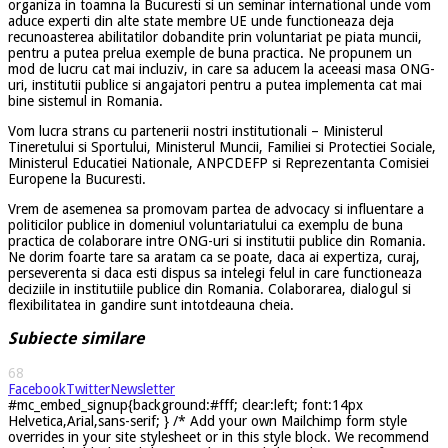
organiza in toamna la Bucuresti si un seminar international unde vom
aduce experti din alte state membre UE unde functioneaza deja
recunoasterea abilitatilor dobandite prin voluntariat pe piata muncii,
pentru a putea prelua exemple de buna practica. Ne propunem un
mod de lucru cat mai incluziv, in care sa aducem la aceeasi masa ONG-
uri, institutii publice si angajatori pentru a putea implementa cat mai
bine sistemul in Romania.
Vom lucra strans cu partenerii nostri institutionali – Ministerul
Tineretului si Sportului, Ministerul Muncii, Familiei si Protectiei Sociale,
Ministerul Educatiei Nationale, ANPCDEFP si Reprezentanta Comisiei
Europene la Bucuresti.
Vrem de asemenea sa promovam partea de advocacy si influentare a
politicilor publice in domeniul voluntariatului ca exemplu de buna
practica de colaborare intre ONG-uri si institutii publice din Romania.
Ne dorim foarte tare sa aratam ca se poate, daca ai expertiza, curaj,
perseverenta si daca esti dispus sa intelegi felul in care functioneaza
deciziile in institutiile publice din Romania. Colaborarea, dialogul si
flexibilitatea in gandire sunt intotdeauna cheia.
Subiecte similare
68
Facebook
Twitter
Newsletter
#mc_embed_signup{background:#fff; clear:left; font:14px
Helvetica,Arial,sans-serif; } /* Add your own Mailchimp form style
overrides in your site stylesheet or in this style block. We recommend