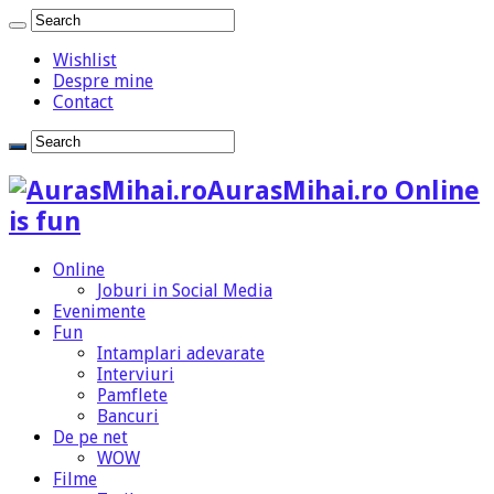
Wishlist
Despre mine
Contact
AurasMihai.ro Online
is fun
Online
Joburi in Social Media
Evenimente
Fun
Intamplari adevarate
Interviuri
Pamflete
Bancuri
De pe net
WOW
Filme