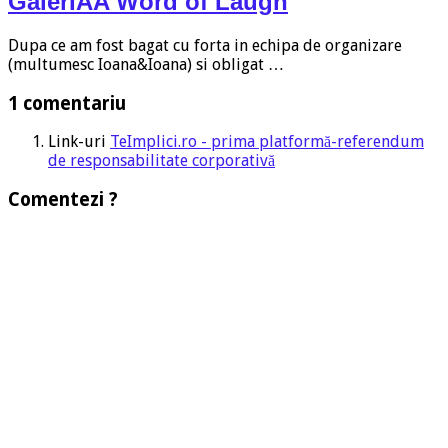
GalerIAA Word of Laugh
Dupa ce am fost bagat cu forta in echipa de organizare
(multumesc Ioana&Ioana) si obligat …
1 comentariu
Link-uri
TeImplici.ro - prima platformă-referendum
de responsabilitate corporativă
Comentezi ?