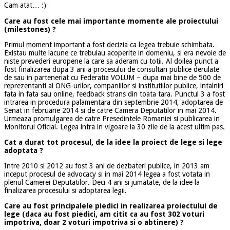
Cam atat… :)
Care au fost cele mai importante momente ale proiectului
(milestones) ?
Primul moment important a fost decizia ca legea trebuie schimbata.
Existau multe lacune ce trebuiau acoperite in domeniu, si era nevoie de
niste prevederi europene la care sa aderam cu totii. Al doilea punct a
fost finalizarea dupa 3 ani a procesului de consultari publice derulate
de sau in parteneriat cu Federatia VOLUM – dupa mai bine de 500 de
reprezentanti ai ONG-urilor, companiilor si institutiilor publice, intalniri
fata in fata sau online, feedback strans din toata tara. Punctul 3 a fost
intrarea in procedura palamentara din septembrie 2014, adoptarea de
Senat in februarie 2014 si de catre Camera Deputatilor in mai 2014.
Urmeaza promulgarea de catre Presedintele Romaniei si publicarea in
Monitorul Oficial. Legea intra in vigoare la 30 zile de la acest ultim pas.
Cat a durat tot procesul, de la idee la proiect de lege si lege
adoptata ?
Intre 2010 si 2012 au fost 3 ani de dezbateri publice, in 2013 am
inceput procesul de advocacy si in mai 2014 legea a fost votata in
plenul Camerei Deputatilor. Deci 4 ani si jumatate, de la idee la
finalizarea procesului si adoptarea legii.
Care au fost principalele piedici in realizarea proiectului de
lege (daca au fost piedici, am citit ca au fost 302 voturi
impotriva, doar 2 voturi impotriva si o abtinere) ?