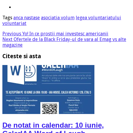
Tags
anca nastase
asociatia volum
legea voluntariatului
voluntariat
Previous
Yo! In ce prostii mai investesc americanii
Next
Ofertele de la Black Friday-ul de vara al Emag vs alte
magazine
Citeste si asta
De notat in calendar: 10 iunie,