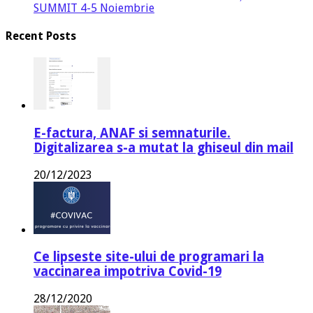
SUMMIT 4-5 Noiembrie
Recent Posts
E-factura, ANAF si semnaturile.
Digitalizarea s-a mutat la ghiseul din mail
20/12/2023
Ce lipseste site-ului de programari la
vaccinarea impotriva Covid-19
28/12/2020