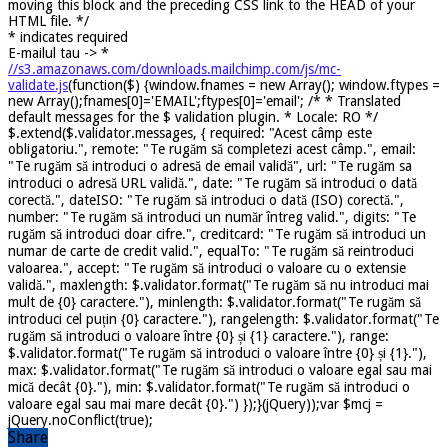
moving this block and the preceding CSS link to the HEAD of your
HTML file. */
*
indicates required
E-mailul tau ->
*
//s3.amazonaws.com/downloads.mailchimp.com/js/mc-
validate.js
(function($) {window.fnames = new Array(); window.ftypes =
new Array();fnames[0]='EMAIL';ftypes[0]='email'; /* * Translated
default messages for the $ validation plugin. * Locale: RO */
$.extend($.validator.messages, { required: "Acest câmp este
obligatoriu.", remote: "Te rugăm să completezi acest câmp.", email:
"Te rugăm să introduci o adresă de email validă", url: "Te rugăm sa
introduci o adresă URL validă.", date: "Te rugăm să introduci o dată
corectă.", dateISO: "Te rugăm să introduci o dată (ISO) corectă.",
number: "Te rugăm să introduci un număr întreg valid.", digits: "Te
rugăm să introduci doar cifre.", creditcard: "Te rugăm să introduci un
numar de carte de credit valid.", equalTo: "Te rugăm să reintroduci
valoarea.", accept: "Te rugăm să introduci o valoare cu o extensie
validă.", maxlength: $.validator.format("Te rugăm să nu introduci mai
mult de {0} caractere."), minlength: $.validator.format("Te rugăm să
introduci cel puțin {0} caractere."), rangelength: $.validator.format("Te
rugăm să introduci o valoare între {0} și {1} caractere."), range:
$.validator.format("Te rugăm să introduci o valoare între {0} și {1}."),
max: $.validator.format("Te rugăm să introduci o valoare egal sau mai
mică decât {0}."), min: $.validator.format("Te rugăm să introduci o
valoare egal sau mai mare decât {0}.") });}(jQuery));var $mcj =
jQuery.noConflict(true);
Share