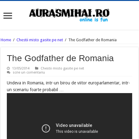
Home
/
Chestii misto gasite pe net
/
The Godfather de Romania
The Godfather de Romania
13/05/2014
Chestii misto gasite pe net
scrie un comentariu
Undeva in Romania, intr-un birou de viitor europarlamentar, intr-
un scenariu foarte probabil …