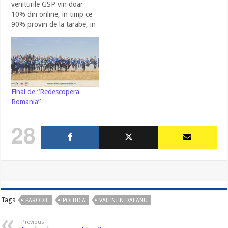
veniturile GSP vin doar
10% din online, in timp ce
90% provin de la tarabe, in
conditiile in care vanzarile
de ziare au scazut drastic.
In alt articol,
domnul Tolontan confunda
firma Google Bucharest
(care probabil se ocupa de
Final de “Redescopera
salariile angajatilor…
Romania”
28
Tags
PARODIE
POLITICA
VALENTIN DAEANU
Previous