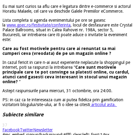
Eu mai sunt curios sa aflu care e legatura dintre e-commerce si actorul
Horatiu Malaele, cel care va deschide Galele Premiilor eCommerce.
Lista completa si agenda evenimentului pe ore se gasesc
la
www.gpec.ro/festivitate/conferinta
, locul de desfasurare este Crystal
Palace Ballrooms, situat in Calea Rahovei nr. 198A, sector 5,
Bucuresti, iar intrebarea care iti poate aduce o invitatie la eveniment
este:
Care au fost motivele pentru care ai renuntat sa mai
cumperi ceva (vreodata) de pe un magazin online ?
In cazul fericit in care n-ai avut experiente neplacute la shoppingul pe
internet, poti sa raspunzi la intrebarea “
Care sunt motivele
principale care te pot convinge sa platesti online, cu cardul,
atunci cand gasesti ceva interesant in stocul unui magazin
online?
“
Astept raspunsurile pana miercuri, 31 octombrie, ora 24:00.
PS: in caz ca te intereseaza cum ai putea fideliza prin gamification
vizitatorii blogului/site-ului, ar fi o idee sa citesti
articolul asta.
Subiecte similare
37
Facebook
Twitter
Newsletter
#mc_embed_signup{background:#fff; clear:left; font:14px