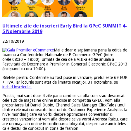
Ultimele zile de inscrieri Early Bird la GPeC SUMMIT 4-
5 Noiembrie 2019
22/10/2019
Mai e doar o saptamana pana la editia de
toamna a Conferintelor Nationale de E-Commerce GPeC (intre
orele 08:30 – 18:00), urmata de cea de a VIII-a editie anuala a
Festivitatii de Decernare a Premiilor in Comertul Electronic GPeC 2013
(incepand cu ora 19:00).
Biletele pentru Conferinte au fost puse in vanzare, pretul este 69 EUR
+ TVA, iar locurile sunt atat de limitate incat joi, 31 octombrie, se
inchid inscrierile.
Practic, mai sunt doar 4 zile pana cand se va afla cum s-au descurcat
cele 120 de magazine online inscrise in competitia GPEC, vom afla
prezentarea lui Daniel Dubin, Channel Sales Manager ClickTale ( unul
dintre cele mai cunoscute tool-uri de Customer Experience Analytics la
nivel mondial ) care va vorbi despre optimizarea conversiilor si
cresterea vanzarilor si vom afla despre ce va vorbi Andreea Raicu, care
are un magazin online in continuarea blogului, despre care am inteles
ca e destul de cunoscut in zona de fashion.