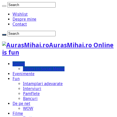
Wishlist
Despre mine
Contact
AurasMihai.ro Online
is fun
Online
Joburi in Social Media
Evenimente
Fun
Intamplari adevarate
Interviuri
Pamflete
Bancuri
De pe net
WOW
Filme