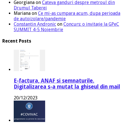
Georgiana
on
Cateva ganduri despre metroul din
Drumul Taberei
Mariana
on
Ce mi-as cumpara acum, dupa perioada
de autoizolare/pandemie
Constantin Andronic
on
Concurs: o invitație la GPeC
SUMMIT 4-5 Noiembrie
Recent Posts
E-factura, ANAF si semnaturile.
Digitalizarea s-a mutat la ghiseul din mail
20/12/2023