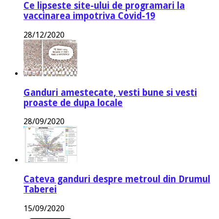
Ce lipseste site-ului de programari la
vaccinarea impotriva Covid-19
28/12/2020
Ganduri amestecate, vesti bune si vesti
proaste de dupa locale
28/09/2020
Cateva ganduri despre metroul din Drumul
Taberei
15/09/2020