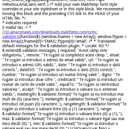
Helvetica,Arial,sans-serif; } /* Add your own Mailchimp form style
overrides in your site stylesheet or in this style block. We recommend
moving this block and the preceding CSS link to the HEAD of your
HTML file. */
*
indicates required
E-mailul tau ->
*
//s3.amazonaws.com/downloads.mailchimp.com/js/mc-
validate.js
(function($) {window.fnames = new Array(); window.ftypes =
new Array();fnames[0]='EMAIL';ftypes[0]='email'; /* * Translated
default messages for the $ validation plugin. * Locale: RO */
$.extend($.validator.messages, { required: "Acest câmp este
obligatoriu.", remote: "Te rugăm să completezi acest câmp.", email:
"Te rugăm să introduci o adresă de email validă", url: "Te rugăm sa
introduci o adresă URL validă.", date: "Te rugăm să introduci o dată
corectă.", dateISO: "Te rugăm să introduci o dată (ISO) corectă.",
number: "Te rugăm să introduci un număr întreg valid.", digits: "Te
rugăm să introduci doar cifre.", creditcard: "Te rugăm să introduci un
numar de carte de credit valid.", equalTo: "Te rugăm să reintroduci
valoarea.", accept: "Te rugăm să introduci o valoare cu o extensie
validă.", maxlength: $.validator.format("Te rugăm să nu introduci mai
mult de {0} caractere."), minlength: $.validator.format("Te rugăm să
introduci cel puțin {0} caractere."), rangelength: $.validator.format("Te
rugăm să introduci o valoare între {0} și {1} caractere."), range:
$.validator.format("Te rugăm să introduci o valoare între {0} și {1}."),
max: $.validator.format("Te rugăm să introduci o valoare egal sau mai
mică decât {0}."), min: $.validator.format("Te rugăm să introduci o
valoare egal sau mai mare decât {0}.") });}(jQuery));var $mcj =