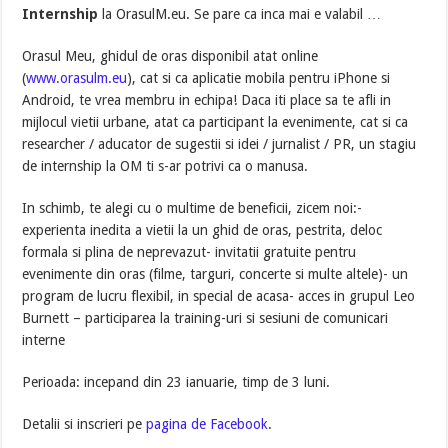
Internship
la OrasulM.eu. Se pare ca inca mai e valabil …
Orasul Meu, ghidul de oras disponibil atat online
(
www.orasulm.eu
), cat si ca aplicatie mobila pentru iPhone si
Android, te vrea membru in echipa! Daca iti place sa te afli in
mijlocul vietii urbane, atat ca participant la evenimente, cat si ca
researcher / aducator de sugestii si idei / jurnalist / PR, un stagiu
de internship la OM ti s-ar potrivi ca o manusa.
In schimb, te alegi cu o multime de beneficii, zicem noi:-
experienta inedita a vietii la un ghid de oras, pestrita, deloc
formala si plina de neprevazut- invitatii gratuite pentru
evenimente din oras (filme, targuri, concerte si multe altele)- un
program de lucru flexibil, in special de acasa- acces in grupul Leo
Burnett – participarea la training-uri si sesiuni de comunicari
interne
Perioada: incepand din 23 ianuarie, timp de 3 luni.
Detalii si inscrieri pe
pagina de Facebook
.