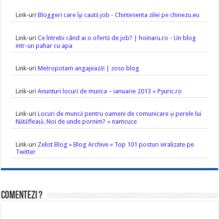
Link-uri
Bloggeri care îşi caută job - Chintesenta zilei pe chinezu.eu
Link-uri
Ce întrebi când ai o ofertă de job? | hoinaru.ro - Un blog
intr-un pahar cu apa
Link-uri
Metropotam angajează! | zoso blog
Link-uri
Anunturi locuri de munca – ianuarie 2013 « Pyuric.ro
Link-uri
Locuri de muncă pentru oameni de comunicare și perele lui
Nătăfleață. Noi de unde pornim? « namcuce
Link-uri
Zelist Blog » Blog Archive » Top 101 posturi viralizate pe
Twitter
Comentezi ?