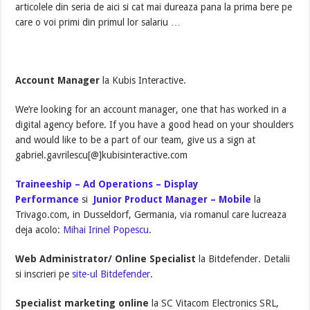
articolele din seria de aici si cat mai dureaza pana la prima bere pe
care o voi primi din primul lor salariu …
Account Manager
la Kubis Interactive.
We’re looking for an account manager, one that has worked in a
digital agency before. If you have a good head on your shoulders
and would like to be a part of our team, give us a sign at
gabriel.gavrilescu[@]kubisintera
ctive.com
Traineeship – Ad Operations – Display
Performance
si
Junior Product Manager – Mobile
la
Trivago.com, in Dusseldorf, Germania, via romanul care lucreaza
deja acolo:
Mihai Irinel Popescu
.
Web Administrator/ Online Specialist
la Bitdefender. Detalii
si inscrieri pe
site-ul Bitdefender
.
Specialist marketing online
la SC Vitacom Electronics SRL,