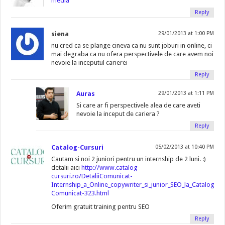
media
Reply
siena
29/01/2013 at 1:00 PM
nu cred ca se plange cineva ca nu sunt joburi in online, ci
mai degraba ca nu ofera perspectivele de care avem noi
nevoie la inceputul carierei
Reply
Auras
29/01/2013 at 1:11 PM
Si care ar fi perspectivele alea de care aveti
nevoie la inceput de cariera ?
Reply
Catalog-Cursuri
05/02/2013 at 10:40 PM
Cautam si noi 2 juniori pentru un internship de 2 luni. :)
detalii aici
http://www.catalog-
cursuri.ro/DetaliiComunicat-
Internship_a_Online_copywriter_si_junior_SEO_la_Catalog_Cu
Comunicat-323.html
Oferim gratuit training pentru SEO
Reply