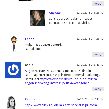
Reply
Simone
22/01/2013 at 5:26 PM
Sunt joburi, scrie clar la inceput
contract de prestari servicii :D
Ioana
22/01/2013 at 1:26 PM
Mulțumesc pentru ponturi!
Numai bine!
Reply
Adela
22/01/2013 at 3:49 PM
Aegon recruteaza studenti si masteranzi din Cluj-
Napoca pentru internship in departamenul marketing.
Detalii aici
http://www.bestjobs.ro/locuri-de-munca-
aegon-marketing-internship/188464/aegon/2
Reply
Sabina
24/01/2013 at 7:39 PM
http://www.altex.ro/job-la-altex-specialist-pr-social-