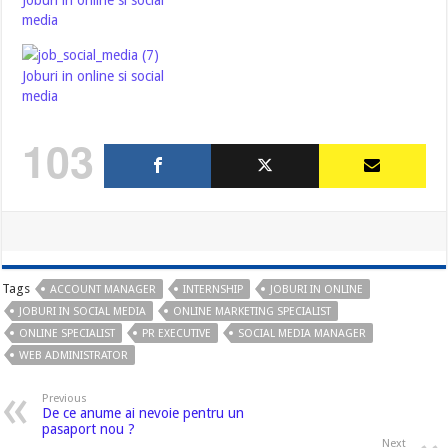
Joburi in online si social
media
Joburi in online si social
media
103
Tags
ACCOUNT MANAGER
INTERNSHIP
JOBURI IN ONLINE
JOBURI IN SOCIAL MEDIA
ONLINE MARKETING SPECIALIST
ONLINE SPECIALIST
PR EXECUTIVE
SOCIAL MEDIA MANAGER
WEB ADMINISTRATOR
Previous
De ce anume ai nevoie pentru un
pasaport nou ?
Next