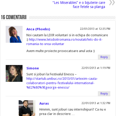
“Les Miserables” e o bijuterie care
face fetele sa planga
16 comentarii
Anca (Phoebs)
22/01/2013 at 12:35 PM
Noi cautam la LDIR voluntari si in echipa de comunicare
:)
http://www.letsdoitromania.ro/noutati/lets-do-it-
romania-te-vrea-voluntar
Avem multe proiecte provocatoare anul asta :)
Reply
Simone
22/01/2013 at 1:19 PM
Sunt si joburi la Festivalul Enescu –
http://startub.unibuc.ro/2013/01/artexim-cauta-
colaboratori-pentru-festivalului-international-
%E2%80%9Egeorge-enescu/
Reply
Auras
22/01/2013 at 1:32 PM
Hmmm, sunt joburi sau internshipuri? Ca nu e
prea clar in descriere …