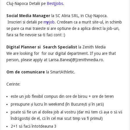
Cluj-Napoca Detalii pe
BestjJobs
.
Social Media Manager
la SC Aliria SRL, in Cluj-Napoca.
Inscrieri si detalii pe
m
y
job
. Credeam ca a murit site-ul, in schimb
se pare ca mai traieste si are optiune de a aplica direct la job-uri,
fara sa fie nevoie sa-ti faci cont :)
Digital Planner si Search Specialist
la Zenith Media
We are looking for for our digital department. If you are that
person, please apply at Larisa.Banea[@]zenithmedia.ro.
Om de comunicare
la SmartAthletic.
Cerinte:
este un job flexibil compus din ore de birou + ore de teren
presupune și lucru în weekend (în București și în țară)
poate să fie un al doilea job al vostru (dar mă tem că așa o să vă
îndrăgostiți de el, că în cel mai scut timp va fi primul)
2+1 să facă întotdeauna 3