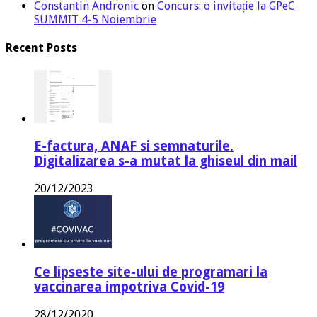
Constantin Andronic
on
Concurs: o invitație la GPeC
SUMMIT 4-5 Noiembrie
Recent Posts
E-factura, ANAF si semnaturile.
Digitalizarea s-a mutat la ghiseul din mail
20/12/2023
Ce lipseste site-ului de programari la
vaccinarea impotriva Covid-19
28/12/2020