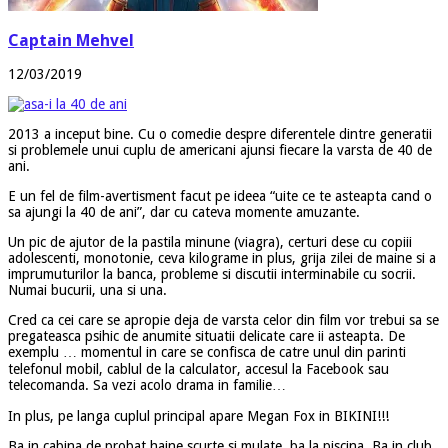
Captain Mehvel
12/03/2019
2013 a inceput bine. Cu o comedie despre diferentele dintre generatii
si problemele unui cuplu de americani ajunsi fiecare la varsta de 40 de
ani.
E un fel de film-avertisment facut pe ideea “uite ce te asteapta cand o
sa ajungi la 40 de ani”, dar cu cateva momente amuzante.
Un pic de ajutor de la pastila minune (viagra), certuri dese cu copiii
adolescenti, monotonie, ceva kilograme in plus, grija zilei de maine si a
imprumuturilor la banca, probleme si discutii interminabile cu socrii.
Numai bucurii, una si una.
Cred ca cei care se apropie deja de varsta celor din film vor trebui sa se
pregateasca psihic de anumite situatii delicate care ii asteapta. De
exemplu … momentul in care se confisca de catre unul din parinti
telefonul mobil, cablul de la calculator, accesul la Facebook sau
telecomanda. Sa vezi acolo drama in familie…
In plus, pe langa cuplul principal apare Megan Fox in BIKINI!!!
Ba in cabina de probat haine scurte si mulate, ba la piscina. Ba in club,