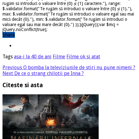
rugăm să introduci o valoare între {0} și {1} caractere."), range:
$.validator.format("Te rugăm să introduci o valoare între {0} și {1}."),
max: $.validator.format("Te rugăm să introduci o valoare egal sau mai
mică decât {0}."), min: $.validator.format("Te rugăm să introduci o
valoare egal sau mai mare decât {0}.") });}(jQuery));var $mcj =
jQuery.noConflict(true);
Share
Tags
asa-i la 40 de ani
Filme
Filme ok si atat
Previous
O bomba la televiziunile de stiri nu pune nimeni ?
Next
De ce o strang chilotii pe Inna ?
Citeste si asta