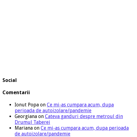
Social
Comentarii
Ionut Popa
on
Ce mi-as cumpara acum, dupa
perioada de autoizolare/pandemie
Georgiana
on
Cateva ganduri despre metroul din
Drumul Taberei
Mariana
on
Ce mi-as cumpara acum, dupa perioada
de autoizolare/pandemie