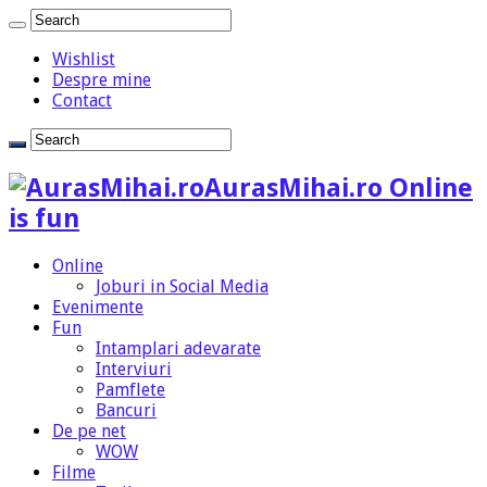
Wishlist
Despre mine
Contact
AurasMihai.ro Online
is fun
Online
Joburi in Social Media
Evenimente
Fun
Intamplari adevarate
Interviuri
Pamflete
Bancuri
De pe net
WOW
Filme