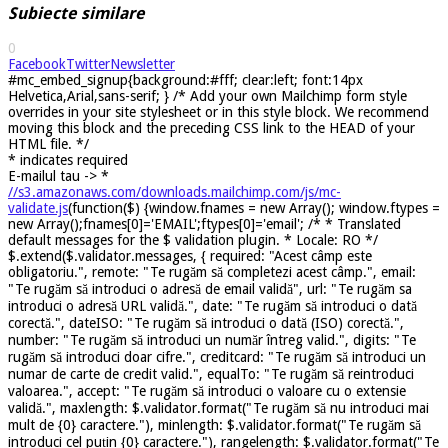
Subiecte similare
0
Facebook
Twitter
Newsletter
#mc_embed_signup{background:#fff; clear:left; font:14px
Helvetica,Arial,sans-serif; } /* Add your own Mailchimp form style
overrides in your site stylesheet or in this style block. We recommend
moving this block and the preceding CSS link to the HEAD of your
HTML file. */
*
indicates required
E-mailul tau ->
*
//s3.amazonaws.com/downloads.mailchimp.com/js/mc-
validate.js
(function($) {window.fnames = new Array(); window.ftypes =
new Array();fnames[0]='EMAIL';ftypes[0]='email'; /* * Translated
default messages for the $ validation plugin. * Locale: RO */
$.extend($.validator.messages, { required: "Acest câmp este
obligatoriu.", remote: "Te rugăm să completezi acest câmp.", email:
"Te rugăm să introduci o adresă de email validă", url: "Te rugăm sa
introduci o adresă URL validă.", date: "Te rugăm să introduci o dată
corectă.", dateISO: "Te rugăm să introduci o dată (ISO) corectă.",
number: "Te rugăm să introduci un număr întreg valid.", digits: "Te
rugăm să introduci doar cifre.", creditcard: "Te rugăm să introduci un
numar de carte de credit valid.", equalTo: "Te rugăm să reintroduci
valoarea.", accept: "Te rugăm să introduci o valoare cu o extensie
validă.", maxlength: $.validator.format("Te rugăm să nu introduci mai
mult de {0} caractere."), minlength: $.validator.format("Te rugăm să
introduci cel puțin {0} caractere."), rangelength: $.validator.format("Te