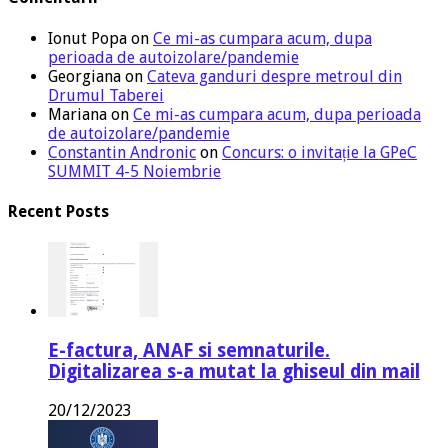
Ionut Popa
on
Ce mi-as cumpara acum, dupa
perioada de autoizolare/pandemie
Georgiana
on
Cateva ganduri despre metroul din
Drumul Taberei
Mariana
on
Ce mi-as cumpara acum, dupa perioada
de autoizolare/pandemie
Constantin Andronic
on
Concurs: o invitație la GPeC
SUMMIT 4-5 Noiembrie
Recent Posts
E-factura, ANAF si semnaturile.
Digitalizarea s-a mutat la ghiseul din mail
20/12/2023