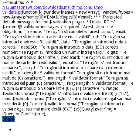
E-mailul tau ->
*
//s3.amazonaws.com/downloads.mailchimp.com/js/mc-
validate.js
(function($) {window.fnames = new Array(); window.ftypes =
new Array();fnames[0]='EMAIL';ftypes[0]='email'; /* * Translated
default messages for the $ validation plugin. * Locale: RO */
$.extend($.validator.messages, { required: "Acest câmp este
obligatoriu.", remote: "Te rugăm să completezi acest câmp.", email:
"Te rugăm să introduci o adresă de email validă", url: "Te rugăm sa
introduci o adresă URL validă.", date: "Te rugăm să introduci o dată
corectă.", dateISO: "Te rugăm să introduci o dată (ISO) corectă.",
number: "Te rugăm să introduci un număr întreg valid.", digits: "Te
rugăm să introduci doar cifre.", creditcard: "Te rugăm să introduci un
numar de carte de credit valid.", equalTo: "Te rugăm să reintroduci
valoarea.", accept: "Te rugăm să introduci o valoare cu o extensie
validă.", maxlength: $.validator.format("Te rugăm să nu introduci mai
mult de {0} caractere."), minlength: $.validator.format("Te rugăm să
introduci cel puțin {0} caractere."), rangelength: $.validator.format("Te
rugăm să introduci o valoare între {0} și {1} caractere."), range:
$.validator.format("Te rugăm să introduci o valoare între {0} și {1}."),
max: $.validator.format("Te rugăm să introduci o valoare egal sau mai
mică decât {0}."), min: $.validator.format("Te rugăm să introduci o
valoare egal sau mai mare decât {0}.") });}(jQuery));var $mcj =
jQuery.noConflict(true);
Share