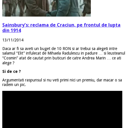
Sainsbury’s: reclama de Craciun, pe frontul de lupta
din 1914
13/11/2014
Daca ar fi sa aveti un buget de 10 RON si ar trebui sa alegeti intre
salamul “Elit” infulecat de Mihaela Radulescu in padure … si leusteanul
“Cosmin” atat de cautat prin buticuri de catre Andrea Marin … ce ati
alege ?
Si de ce ?
Argumentati raspunsul si nu veti primi nici un premiu, dar macar o sa
radem un pic.