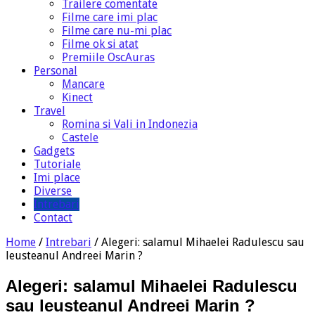
Trailere comentate
Filme care imi plac
Filme care nu-mi plac
Filme ok si atat
Premiile OscAuras
Personal
Mancare
Kinect
Travel
Romina si Vali in Indonezia
Castele
Gadgets
Tutoriale
Imi place
Diverse
Intrebari
Contact
Home
/
Intrebari
/
Alegeri: salamul Mihaelei Radulescu sau
leusteanul Andreei Marin ?
Alegeri: salamul Mihaelei Radulescu
sau leusteanul Andreei Marin ?