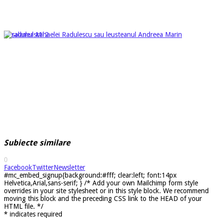
Subiecte similare
0
Facebook
Twitter
Newsletter
#mc_embed_signup{background:#fff; clear:left; font:14px
Helvetica,Arial,sans-serif; } /* Add your own Mailchimp form style
overrides in your site stylesheet or in this style block. We recommend
moving this block and the preceding CSS link to the HEAD of your
HTML file. */
*
indicates required