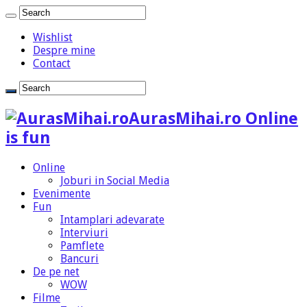
Wishlist
Despre mine
Contact
AurasMihai.ro Online
is fun
Online
Joburi in Social Media
Evenimente
Fun
Intamplari adevarate
Interviuri
Pamflete
Bancuri
De pe net
WOW
Filme